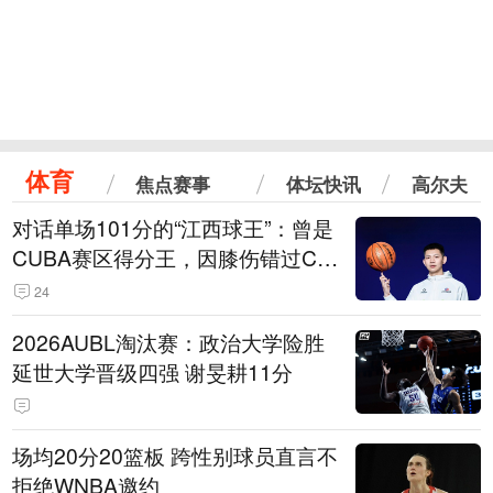
体育
焦点赛事
体坛快讯
高尔夫
对话单场101分的“江西球王”：曾是
CUBA赛区得分王，因膝伤错过CB
A选秀
24
2026AUBL淘汰赛：政治大学险胜
延世大学晋级四强 谢旻耕11分
场均20分20篮板 跨性别球员直言不
拒绝WNBA邀约