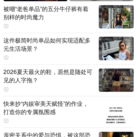
被嘲“老爸单品”的五分牛仔裤有着
别样的时尚魔力
这件极简时尚单品如何实现适配多
元生活场景？
2026夏天最火的鞋，居然是随处可
见的人字拖？
快来抄“内娱审美天赋怪”的作业，
打造你的专属氛围感
亲密关系中的爱与恐惧，被这部恐