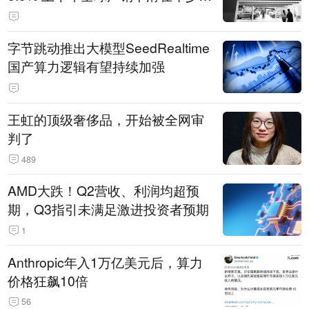
14.3万辆
字节跳动推出大模型SeedRealtime
国产算力逻辑有望持续加强
王虹的顶级奢侈品，开始被全网审
判了
489
AMD大跌！Q2营收、利润均超预
期，Q3指引未满足激进投资者预期
1
Anthropic年入1万亿美元后，算力
价格狂飙10倍
56