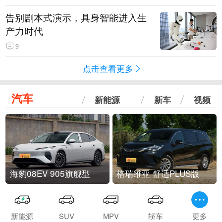
告别剧本式演示，具身智能进入生
产力时代
9
点击查看更多
汽车
新能源
新车
视频
海豹08EV 905旗舰型
格瑞维亚 舒适PLUS版
新能源
SUV
MPV
轿车
更多