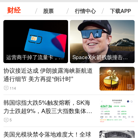
财经
股票
行情中心
下载APP
运营商干掉了流量卡，他们真的玩不起了
SpaceX火箭残骸撞击月球
协议接近达成 伊朗披露海峡新航道
通行细节 美方再提“倒计时”
114
韩国综指大跌5%触发熔断，SK海
力士跌超9%，A股三大指数集体低
开
5
美国光模块禁令落地难度大！全球