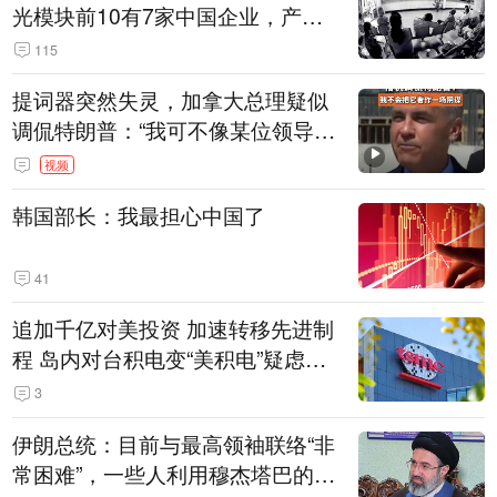
光模块前10有7家中国企业，产业
界人士：想“脱钩”并不容易
115
提词器突然失灵，加拿大总理疑似
调侃特朗普：“我可不像某位领导
人，把这当成一场阴谋”，全场哄笑
视频
韩国部长：我最担心中国了
41
追加千亿对美投资 加速转移先进制
程 岛内对台积电变“美积电”疑虑担
忧加剧
3
伊朗总统：目前与最高领袖联络“非
常困难”，一些人利用穆杰塔巴的正