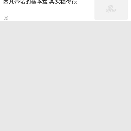
因凡蒂诺的基本盘 其实稳得很
2026款日产NX7 基本型 官图
历史上的今天-大乐透8月8日开奖号
码汇总
光大证券：金价持续上涨，多重因
素刺激金价
田曦薇连续16部剧都保持铁刘海造
型，是造型师的问题吗？