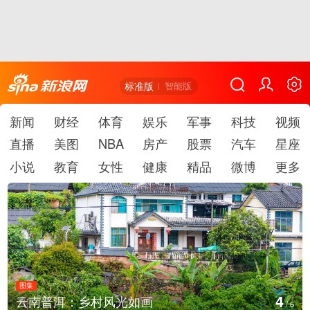
标准版
智能版
新闻
财经
体育
娱乐
军事
科技
视频
直播
美图
NBA
房产
股票
汽车
星座
小说
教育
女性
健康
精品
微博
更多
图集
5
洱：乡村风光如画
安徽长丰：
/
6