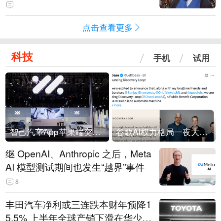
常决策过程在伊朗内部制造分歧
点击查看更多
科技
手机
试用
智己汽车App苹果端突然“下架”
谷歌AI权力格局一夜大洗牌
继 OpenAI、Anthropic 之后，Meta
AI 模型测试期间也发生“越界”事件
8
丰田汽车净利或三连跌本财年预降1
5.5% 上半年全球产销下滑在华少卖