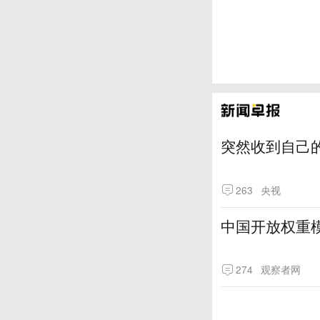
突然收到自己
263
央视
中国开放权重模
274
观察者网