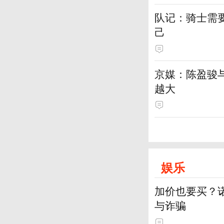
队记：骑士需
己
京媒：陈盈骏
越大
娱乐
加价也要买？
与诈骗