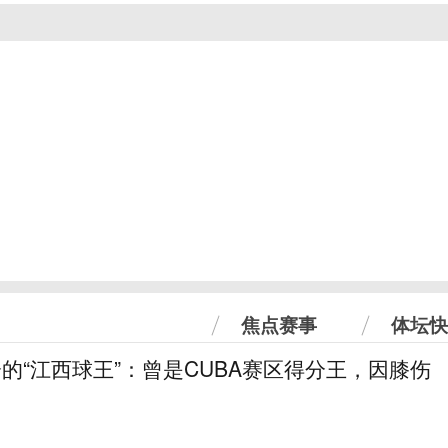
焦点赛事
体坛快
分的“江西球王”：曾是CUBA赛区得分王，因膝伤