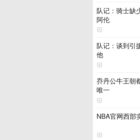
队记：骑士缺
阿伦
队记：谈到引
他
乔丹公牛王朝都
唯一
NBA官网西部实