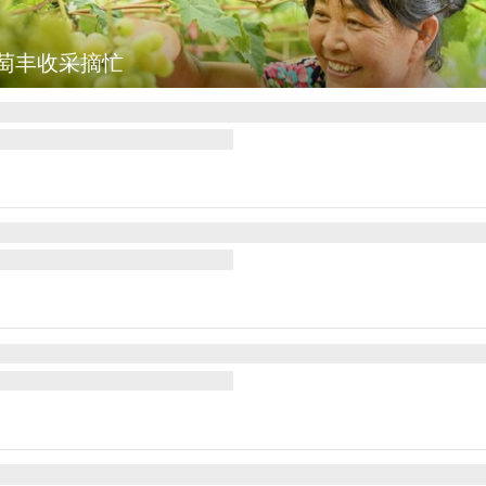
图集
湖北房县：路畅景美