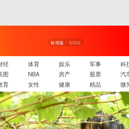
标准版
智能版
财经
体育
娱乐
军事
科
美图
NBA
房产
股票
汽
教育
女性
健康
精品
微