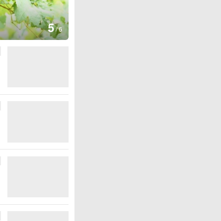
图集
6
德国：巴特施瓦
/
6