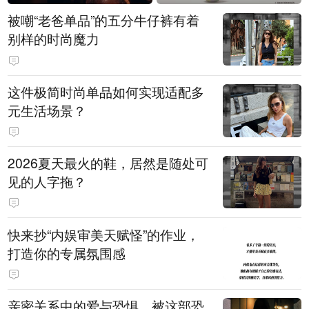
被嘲“老爸单品”的五分牛仔裤有着
别样的时尚魔力
这件极简时尚单品如何实现适配多
元生活场景？
2026夏天最火的鞋，居然是随处可
见的人字拖？
快来抄“内娱审美天赋怪”的作业，
打造你的专属氛围感
亲密关系中的爱与恐惧，被这部恐