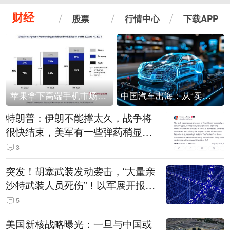
财经
股票
行情中心
下载APP
苹果拿下高端手机市场65%的份额：iPhone 17系列功不可没
中国汽车出海：从“卖出去”到“走进去”
特朗普：伊朗不能撑太久，战争将
很快结束，美军有一些弹药稍显紧
张！伊朗公布拟议的海峡管理文本
3
突发！胡塞武装发动袭击，“大量亲
沙特武装人员死伤”！以军展开报复
性空袭
5
美国新核战略曝光：一旦与中国或