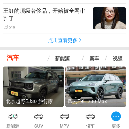
王虹的顶级奢侈品，开始被全网审
判了
516
点击查看更多
汽车
新能源
新车
视频
北京越野BJ30 旅行家
风云T9L 230 Max
新能源
SUV
MPV
轿车
更多