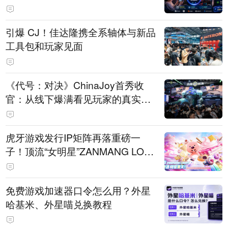
引爆 CJ！佳达隆携全系轴体与新品
工具包和玩家见面
《代号：对决》ChinaJoy首秀收
官：从线下爆满看见玩家的真实期
待
虎牙游戏发行IP矩阵再落重磅一
子！顶流“女明星”ZANMANG LOO
PY 正版3D消除手游《消消奇遇》
惊喜曝光
免费游戏加速器口令怎么用？外星
哈基米、外星喵兑换教程