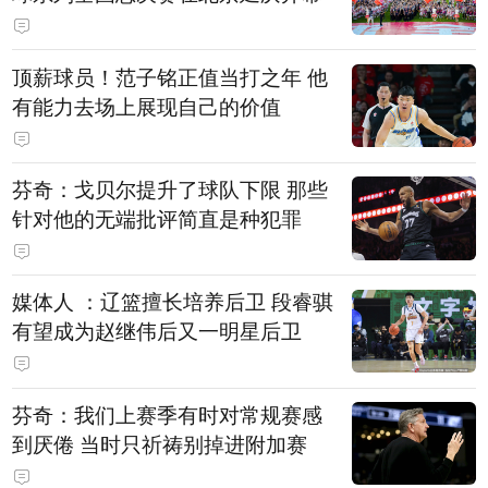
顶薪球员！范子铭正值当打之年 他
有能力去场上展现自己的价值
芬奇：戈贝尔提升了球队下限 那些
针对他的无端批评简直是种犯罪
媒体人 ：辽篮擅长培养后卫 段睿骐
有望成为赵继伟后又一明星后卫
芬奇：我们上赛季有时对常规赛感
到厌倦 当时只祈祷别掉进附加赛