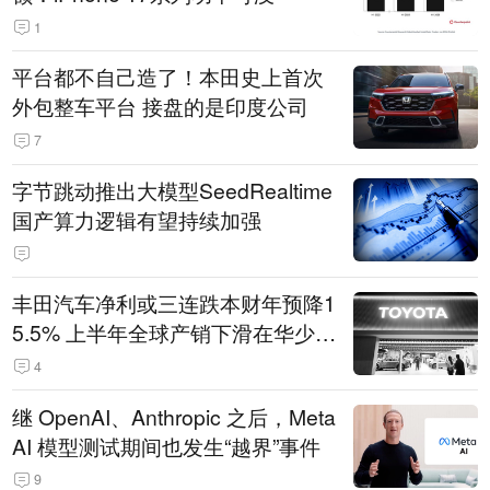
1
平台都不自己造了！本田史上首次
外包整车平台 接盘的是印度公司
7
字节跳动推出大模型SeedRealtime
国产算力逻辑有望持续加强
丰田汽车净利或三连跌本财年预降1
5.5% 上半年全球产销下滑在华少卖
14.3万辆
4
继 OpenAI、Anthropic 之后，Meta
AI 模型测试期间也发生“越界”事件
9