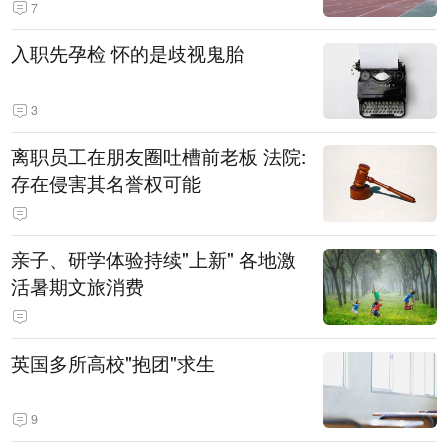
7
入职先孕检 怀的是歧视鬼胎
3
离职员工在朋友圈吐槽前老板 法院:
存在侵害其名誉权可能
亲子、研学体验持续"上新" 各地激
活暑期文旅消费
英国多所高校"抱团"求生
9