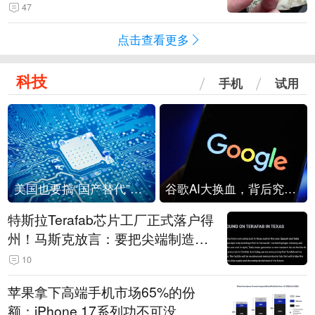
频情况不属实
47
点击查看更多
科技
手机
试用
美国也要搞“国产替代”？先算清三笔账
谷歌AI大换血，背后究竟发生了什么？
特斯拉Terafab芯片工厂正式落户得
州！马斯克放言：要把尖端制造带
回美国
10
苹果拿下高端手机市场65%的份
额：iPhone 17系列功不可没