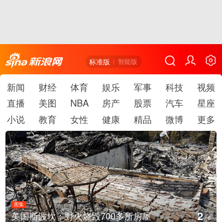
标准版
智能版
新闻
财经
体育
娱乐
军事
科技
视频
直播
美图
NBA
房产
股票
汽车
星座
小说
教育
女性
健康
精品
微博
更多
图集
3
叙利亚：大马士革发生爆炸
/
6