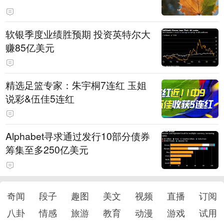
软银季度业绩胜预期 投资英特尔大
赚85亿美元
精选足篮专家：朱宇桐7连红 玉姐
说彩&伍佳5连红
Alphabet寻求通过发行10部分债券
筹集至多250亿美元
奇闻
段子
趣图
美文
视频
直播
订阅
八卦
情感
旅游
教育
动漫
游戏
试用