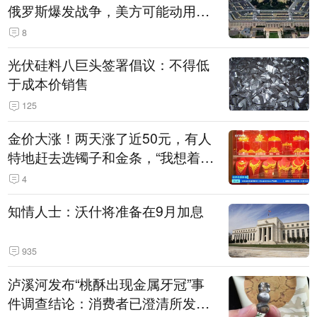
俄罗斯爆发战争，美方可能动用战
术核武器
8
光伏硅料八巨头签署倡议：不得低
于成本价销售
125
金价大涨！两天涨了近50元，有人
特地赶去选镯子和金条，“我想着买
起来可以保值，小批量进一些货”
4
知情人士：沃什将准备在9月加息
935
泸溪河发布“桃酥出现金属牙冠”事
件调查结论：消费者已澄清所发视