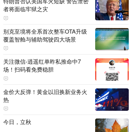
特朗普否认美国军火短缺 警告泄密
者将面临牢狱之灾
别克至境将全系首次整车OTA升级
覆盖智舱与辅助驾驶四大场景
关注微信-逍遥红单昨私推命中7
场！扫码看免费稳胆
金价大反弹！黄金以旧换新业务火
热
今日，立秋