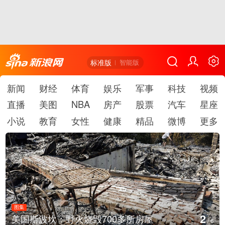
标准版
智能版
新闻
财经
体育
娱乐
军事
科技
视频
直播
美图
NBA
房产
股票
汽车
星座
小说
教育
女性
健康
精品
微博
更多
图集
3
叙利亚：大马士革发生爆炸
/
6