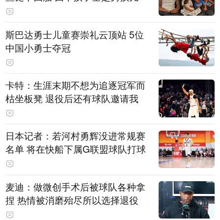
斯巴达勇士儿童赛崇礼云顶站 5位
中国小勇士夺冠
卡特：生涯末期不想为追逐冠军而
枯坐板凳 退役后还有球队邀请我
日本记者：若河村勇辉没进常规赛
名单 将在快船下属G联盟球队打球
麦迪：做微创手术后被球队各种拿
捏 热情被消磨殆尽所以选择退役