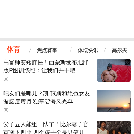
体育
焦点赛事
体坛快讯
高尔夫
高富帅变矮胖挫！西蒙斯发布肥胖
版P图训练照：让我们开干吧
吧友们差哪儿？凯·琼斯和绝色女友
游艇度蜜月 独享碧海风光🌅
父子五人能组一队了！比尔妻子官
宣诞下四胎 四个孩子全是男孩儿