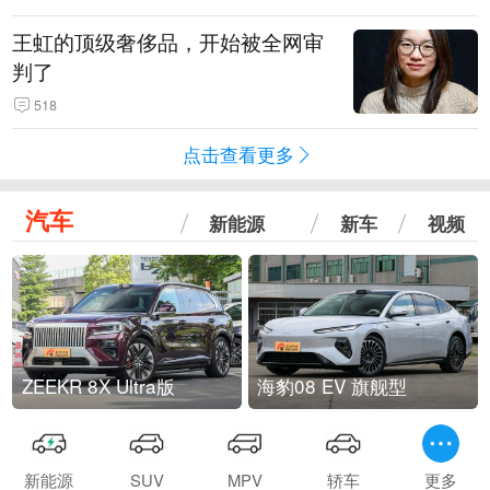
王虹的顶级奢侈品，开始被全网审
判了
518
点击查看更多
汽车
新能源
新车
视频
ZEEKR 8X Ultra版
海豹08 EV 旗舰型
新能源
SUV
MPV
轿车
更多