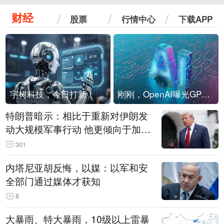
财经
股票
行情中心
下载APP
宇树科技，今日打新！
刚刚，OpenAI曝光GPT-6！传10万亿参数，8月强行发布
特朗普暗示：相比于重新对伊朗发
动大规模军事行动 他更倾向于加大
经济施压
301
内塔尼亚胡反悔，以媒：以军和安
全部门通过媒体才获知
8
大暴雨、特大暴雨，10级以上雷暴