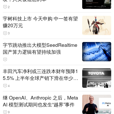
2
宇树科技上市 今天申购 中一签有望
赚20万元
3
字节跳动推出大模型SeedRealtime
国产算力逻辑有望持续加强
丰田汽车净利或三连跌本财年预降1
5.5% 上半年全球产销下滑在华少卖
14.3万辆
4
继 OpenAI、Anthropic 之后，Meta
AI 模型测试期间也发生“越界”事件
9