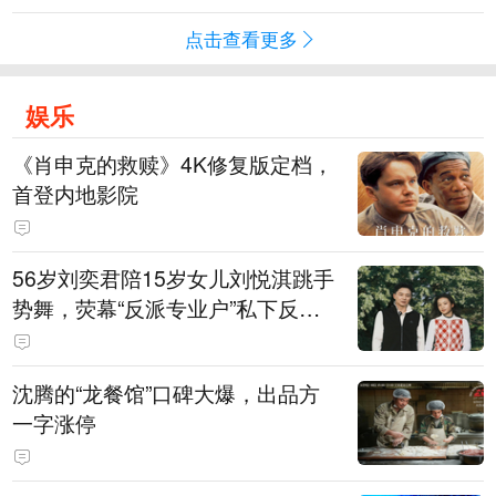
点击查看更多
娱乐
《肖申克的救赎》4K修复版定档，
首登内地影院
56岁刘奕君陪15岁女儿刘悦淇跳手
势舞，荧幕“反派专业户”私下反差
明显，女儿主攻高尔夫，曾以最小
年龄出战职业赛
沈腾的“龙餐馆”口碑大爆，出品方
一字涨停