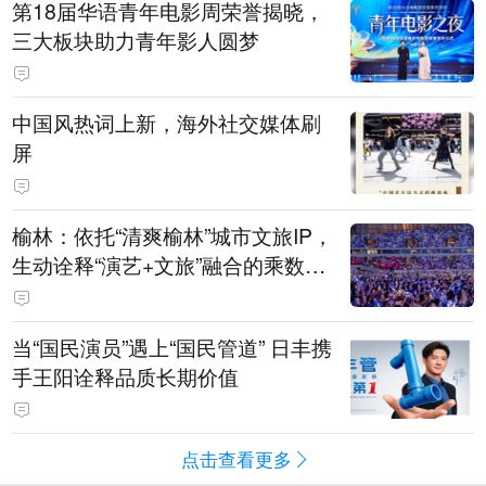
第18届华语青年电影周荣誉揭晓，
三大板块助力青年影人圆梦
中国风热词上新，海外社交媒体刷
屏
榆林：依托“清爽榆林”城市文旅IP，
生动诠释“演艺+文旅”融合的乘数效
应
当“国民演员”遇上“国民管道” 日丰携
手王阳诠释品质长期价值
点击查看更多