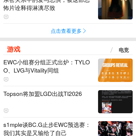
怖片诠释得淋漓尽致
点击查看更多
游戏
电竞
EWC小组赛分组正式出炉：TYLO
O、LVG与Vitality同组
Topson将加盟LGD出战TI2026
s1mple谈BC.G止步EWC预选赛：
我们其实是又输给了自己