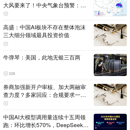
大风要来了！中央气象台预警：今
天到明天，浙江、安徽有特大暴雨
高盛：中国AI板块不存在整体泡沫
三大细分领域最具投资价值
牛弹琴：美国，此地无银三百两
228
券商加强新开户审核、加大两融审
查力度？多家回应：合规要求一贯
严格 不存在“从严”
中国AI大模型调用量连续十五周领
跑：环比增长570%，DeepSeek-V