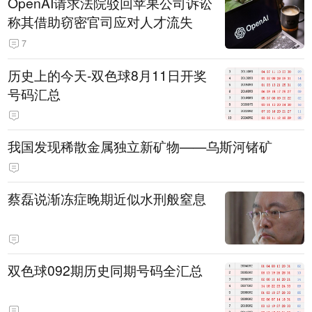
OpenAI请求法院驳回苹果公司诉讼
称其借助窃密官司应对人才流失
7
历史上的今天-双色球8月11日开奖
号码汇总
我国发现稀散金属独立新矿物——乌斯河锗矿
蔡磊说渐冻症晚期近似水刑般窒息
双色球092期历史同期号码全汇总