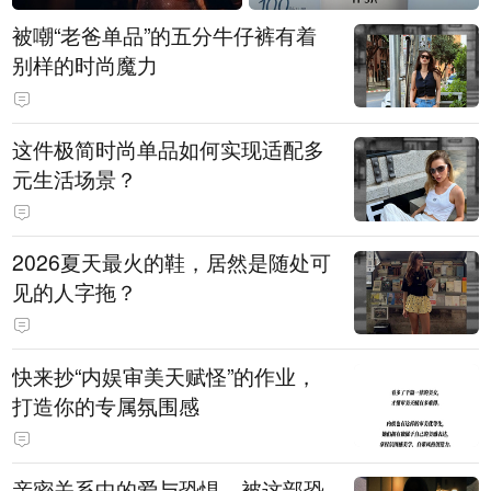
被嘲“老爸单品”的五分牛仔裤有着
别样的时尚魔力
这件极简时尚单品如何实现适配多
元生活场景？
2026夏天最火的鞋，居然是随处可
见的人字拖？
快来抄“内娱审美天赋怪”的作业，
打造你的专属氛围感
亲密关系中的爱与恐惧，被这部恐