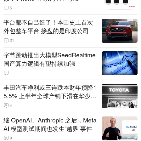
5
平台都不自己造了！本田史上首次
外包整车平台 接盘的是印度公司
21
字节跳动推出大模型SeedRealtime
国产算力逻辑有望持续加强
丰田汽车净利或三连跌本财年预降1
5.5% 上半年全球产销下滑在华少卖
14.3万辆
4
继 OpenAI、Anthropic 之后，Meta
AI 模型测试期间也发生“越界”事件
9