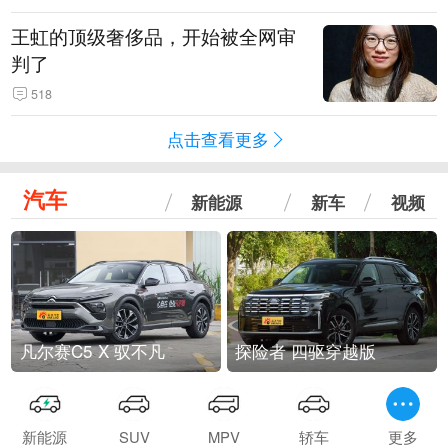
王虹的顶级奢侈品，开始被全网审
判了
518
点击查看更多
汽车
新能源
新车
视频
凡尔赛C5 X 驭不凡
探险者 四驱穿越版
新能源
SUV
MPV
轿车
更多