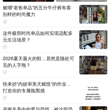
被嘲“老爸单品”的五分牛仔裤有着
别样的时尚魔力
这件极简时尚单品如何实现适配多
元生活场景？
2026夏天最火的鞋，居然是随处可
见的人字拖？
快来抄“内娱审美天赋怪”的作业，
打造你的专属氛围感
亲密关系中的爱与恐惧，被这部恐