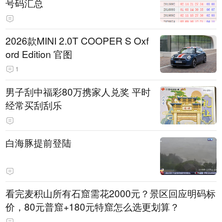
号码汇总
2026款MINI 2.0T COOPER S Oxf
ord Edition 官图
1
男子刮中福彩80万携家人兑奖 平时
经常买刮刮乐
白海豚提前登陆
看完麦积山所有石窟需花2000元？景区回应明码标
价，80元普窟+180元特窟怎么选更划算？