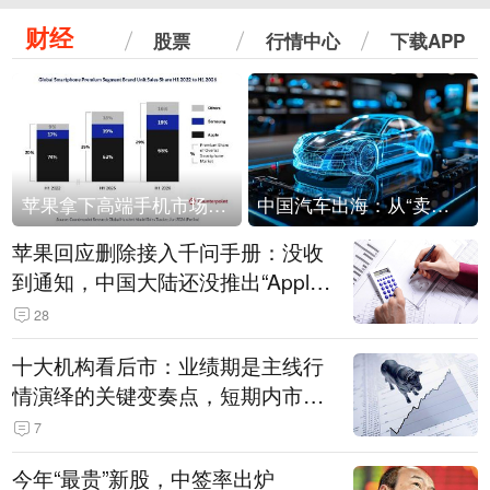
财经
股票
行情中心
下载APP
苹果拿下高端手机市场65%的份额：iPhone 17系列功不可没
中国汽车出海：从“卖出去”到“走进去”
苹果回应删除接入千问手册：没收
到通知，中国大陆还没推出“Apple
智能使用千问”功能
28
十大机构看后市：业绩期是主线行
情演绎的关键变奏点，短期内市场
或继续反弹，关注三条业绩主线
7
今年“最贵”新股，中签率出炉