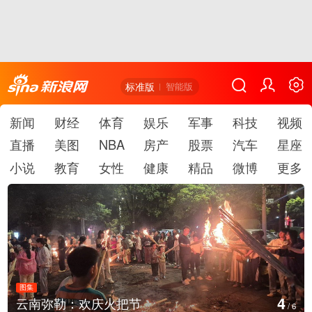
标准版
智能版
新闻
财经
体育
娱乐
军事
科技
视频
直播
美图
NBA
房产
股票
汽车
星座
小说
教育
女性
健康
精品
微博
更多
图集
5
庆火把节
江西铅山：千灯点
/
6