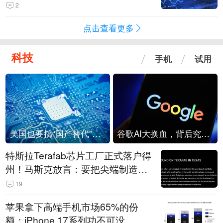
2
点击查看更多
科技
手机
试用
美国也要搞“国产替代”？先算清三笔账
谷歌AI大换血，背后究竟发生了什么？
特斯拉Terafab芯片工厂正式落户得
州！马斯克放言：要把尖端制造带
回美国
19
苹果拿下高端手机市场65%的份
额：iPhone 17系列功不可没