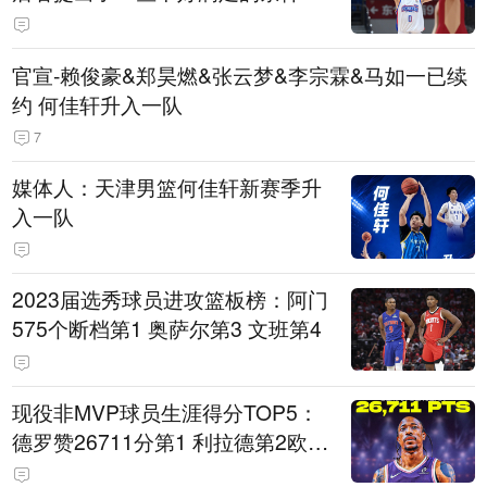
官宣-赖俊豪&郑昊燃&张云梦&李宗霖&马如一已续
约 何佳轩升入一队
7
媒体人：天津男篮何佳轩新赛季升
入一队
2023届选秀球员进攻篮板榜：阿门
575个断档第1 奥萨尔第3 文班第4
现役非MVP球员生涯得分TOP5：
德罗赞26711分第1 利拉德第2欧文
第5