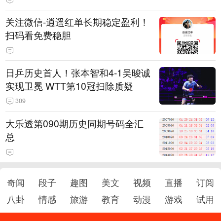
关注微信-逍遥红单长期稳定盈利！
扫码看免费稳胆
日乒历史首人！张本智和4-1吴晙诚
实现卫冕 WTT第10冠扫除质疑
309
大乐透第090期历史同期号码全汇
总
奇闻
段子
趣图
美文
视频
直播
订阅
八卦
情感
旅游
教育
动漫
游戏
试用