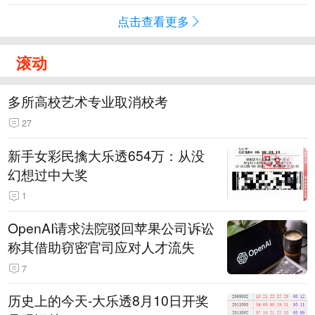
点击查看更多
滚动
多所高校艺术专业取消校考
27
新手女彩民擒大乐透654万：从没
幻想过中大奖
1
OpenAI请求法院驳回苹果公司诉讼
称其借助窃密官司应对人才流失
7
历史上的今天-大乐透8月10日开奖