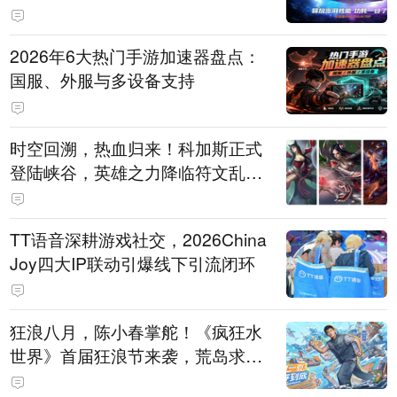
打造旗舰供电方案
2026年6大热门手游加速器盘点：
国服、外服与多设备支持
时空回溯，热血归来！科加斯正式
登陆峡谷，英雄之力降临符文乱
斗！
TT语音深耕游戏社交，2026China
Joy四大IP联动引爆线下引流闭环
狂浪八月，陈小春掌舵！《疯狂水
世界》首届狂浪节来袭，荒岛求生
直播即将开启