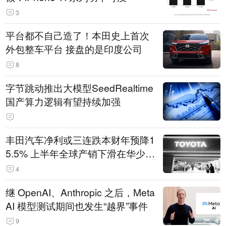
3
平台都不自己造了！本田史上首次
外包整车平台 接盘的是印度公司
8
字节跳动推出大模型SeedRealtime
国产算力逻辑有望持续加强
丰田汽车净利或三连跌本财年预降1
5.5% 上半年全球产销下滑在华少卖
14.3万辆
4
继 OpenAI、Anthropic 之后，Meta
AI 模型测试期间也发生“越界”事件
9