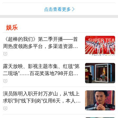
点击查看更多
娱乐
《超棒的我们》第二季开播——首
周热度领跑多平台，多渠道资源加
持助推棒球文化出圈
露天放映、影视主题市集、红毯“第
二现场”……百花奖落地798开启城
市文化体验新场景
演员陈明入职开封万岁山，从“线上
求职”到“线下到岗”仅用6天，本人发
声