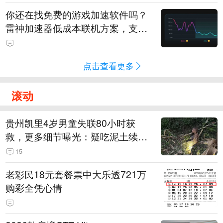
你还在找免费的游戏加速软件吗？
雷神加速器低成本联机方案，支持
免费试用
点击查看更多
滚动
贵州凯里4岁男童失联80小时获
救，更多细节曝光：疑吃泥土续
命，搜救至20米附近错过多找3天
15
老彩民18元套餐票中大乐透721万
购彩全凭心情