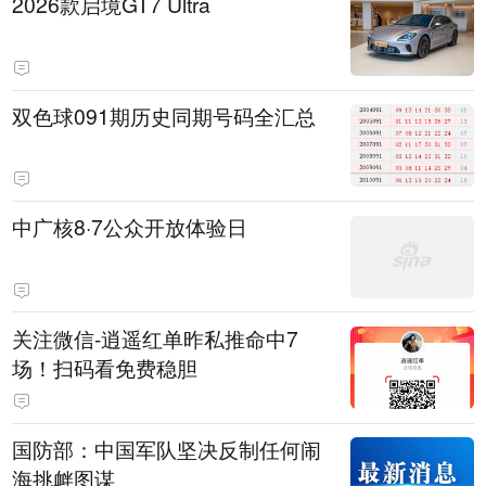
2026款启境GT7 Ultra
双色球091期历史同期号码全汇总
中广核8·7公众开放体验日
关注微信-逍遥红单昨私推命中7
场！扫码看免费稳胆
国防部：中国军队坚决反制任何闹
海挑衅图谋