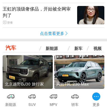
王虹的顶级奢侈品，开始被全网审
判了
516
点击查看更多
汽车
新能源
新车
视频
北京越野BJ30 旅行家
风云T9L 230 Max
新能源
SUV
MPV
轿车
更多