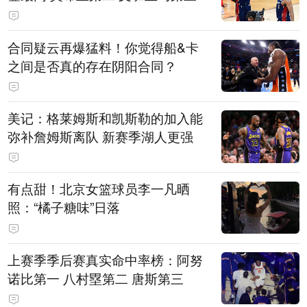
合同疑云再爆猛料！你觉得船&卡
之间是否真的存在阴阳合同？
美记：格莱姆斯和凯斯勒的加入能
弥补詹姆斯离队 新赛季湖人更强
有点甜！北京女篮球员李一凡晒
照：“橘子糖味”日落
上赛季季后赛真实命中率榜：阿努
诺比第一 八村塁第二 唐斯第三