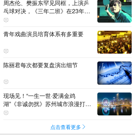
周杰伦、樊振东罕见同框，上演乒
乓球对决，《三年二班》在23年后
迎来了最权威的“男主角”
青年戏曲演员培育体系有多重要
陈丽君每次都要复盘演出细节
现场见！“一生一世·爱满金鸡
湖”《非诚勿扰》苏州城市浪漫打卡
季来袭
点击查看更多