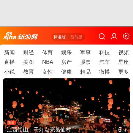
标准版
智能版
新闻
财经
体育
娱乐
军事
科技
视频
直播
美图
NBA
房产
股票
汽车
星座
小说
教育
女性
健康
精品
微博
更多
图集
6
上海：七彩稻田画迎最佳观赏期
/
6