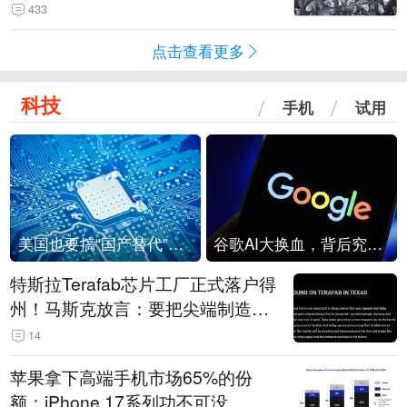
433
点击查看更多
科技
手机
试用
美国也要搞“国产替代”？先算清三笔账
谷歌AI大换血，背后究竟发生了什么？
特斯拉Terafab芯片工厂正式落户得
州！马斯克放言：要把尖端制造带
回美国
14
苹果拿下高端手机市场65%的份
额：iPhone 17系列功不可没