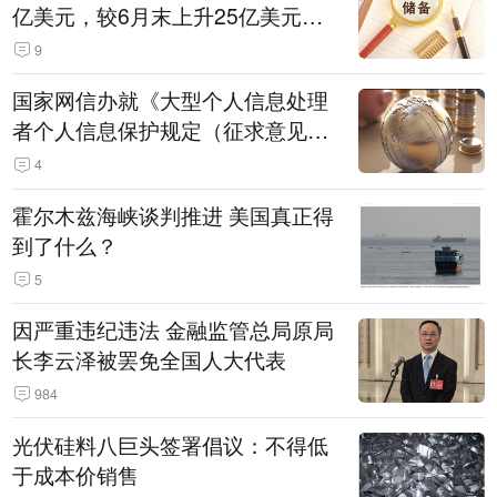
亿美元，较6月末上升25亿美元，
升幅为0.07%
9
国家网信办就《大型个人信息处理
者个人信息保护规定（征求意见
稿）》公开征求意见
4
霍尔木兹海峡谈判推进 美国真正得
到了什么？
5
因严重违纪违法 金融监管总局原局
长李云泽被罢免全国人大代表
984
光伏硅料八巨头签署倡议：不得低
于成本价销售