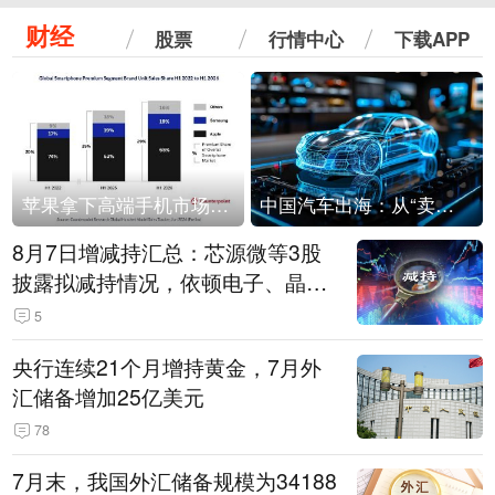
财经
股票
行情中心
下载APP
苹果拿下高端手机市场65%的份额：iPhone 17系列功不可没
中国汽车出海：从“卖出去”到“走进去”
8月7日增减持汇总：芯源微等3股
披露拟减持情况，依顿电子、晶华
微拟增持（表）
5
央行连续21个月增持黄金，7月外
汇储备增加25亿美元
78
7月末，我国外汇储备规模为34188