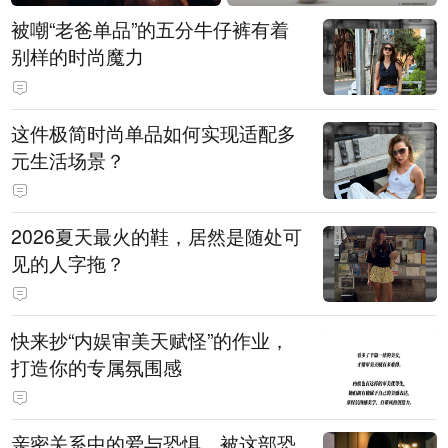
被嘲“老爸单品”的五分牛仔裤有着
别样的时尚魔力
这件极简时尚单品如何实现适配多
元生活场景？
2026夏天最火的鞋，居然是随处可
见的人字拖？
快来抄“内娱审美天赋怪”的作业，
打造你的专属氛围感
亲密关系中的爱与恐惧，被这部恐