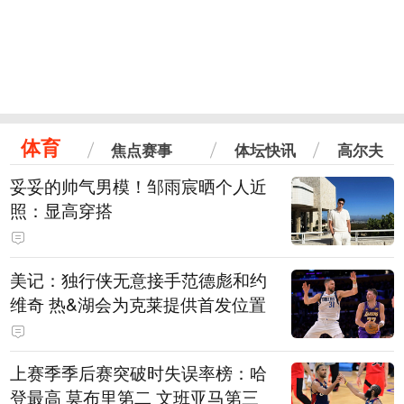
体育
焦点赛事
体坛快讯
高尔夫
妥妥的帅气男模！邹雨宸晒个人近
照：显高穿搭
美记：独行侠无意接手范德彪和约
维奇 热&湖会为克莱提供首发位置
上赛季季后赛突破时失误率榜：哈
登最高 莫布里第二 文班亚马第三