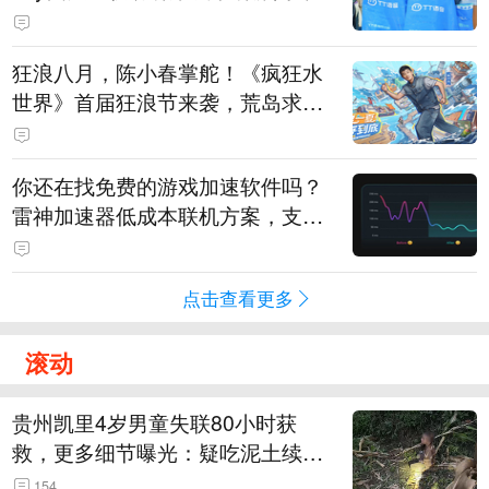
狂浪八月，陈小春掌舵！《疯狂水
世界》首届狂浪节来袭，荒岛求生
直播即将开启
你还在找免费的游戏加速软件吗？
雷神加速器低成本联机方案，支持
免费试用
点击查看更多
滚动
贵州凯里4岁男童失联80小时获
救，更多细节曝光：疑吃泥土续
命，搜救至20米附近错过多找3天
154