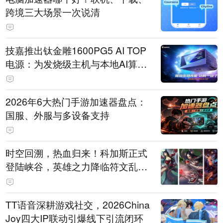
跨境三大场景一次说清
技嘉推出钛金雕1600PG5 AI TOP
电源：为发烧级主机与本地AI算力
打造旗舰供电方案
2026年6大热门手游加速器盘点：
国服、外服与多设备支持
时空回溯，热血归来！科加斯正式
登陆峡谷，英雄之力降临符文乱
斗！
TT语音深耕游戏社交，2026China
Joy四大IP联动引爆线下引流闭环