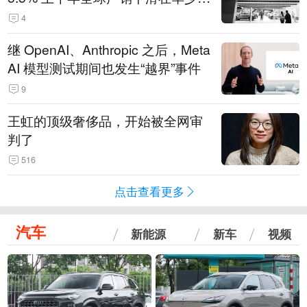
14.3万辆
4
继 OpenAI、Anthropic 之后，Meta
AI 模型测试期间也发生“越界”事件
9
王虹的顶级奢侈品，开始被全网审
判了
516
点击查看更多
汽车
新能源
新车
视频