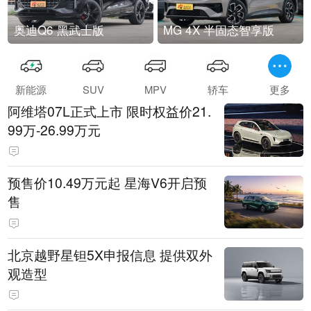
奥迪Q6 黑武士版
MG 4X 半固态智享版
新能源
SUV
MPV
轿车
更多
阿维塔07L正式上市 限时权益价21.
99万-26.99万元
预售价10.49万元起 星海V6开启预
售
北京越野星钽5X申报信息 提供双外
观造型