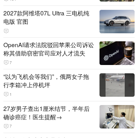
2027款阿维塔07L Ultra 三电机纯
电版 官图
OpenAI请求法院驳回苹果公司诉讼
称其借助窃密官司应对人才流失
7
“以为飞机会等我们”，俄两女子拖
行李箱冲上停机坪
1
27岁男子查出1厘米结节，半年后
确诊癌症！医生提醒→
7