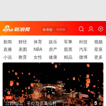
标准版
智能版
新闻
财经
体育
娱乐
军事
科技
视频
直播
美图
NBA
房产
股票
汽车
星座
小说
教育
女性
健康
精品
微博
更多
图集
6
山：千灯点亮葛仙村
上海：七彩
/
6