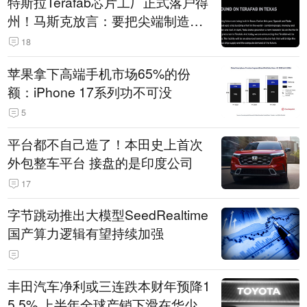
特斯拉Terafab芯片工厂正式落户得
州！马斯克放言：要把尖端制造带
回美国
18
苹果拿下高端手机市场65%的份
额：iPhone 17系列功不可没
5
平台都不自己造了！本田史上首次
外包整车平台 接盘的是印度公司
17
字节跳动推出大模型SeedRealtime
国产算力逻辑有望持续加强
丰田汽车净利或三连跌本财年预降1
5.5% 上半年全球产销下滑在华少卖