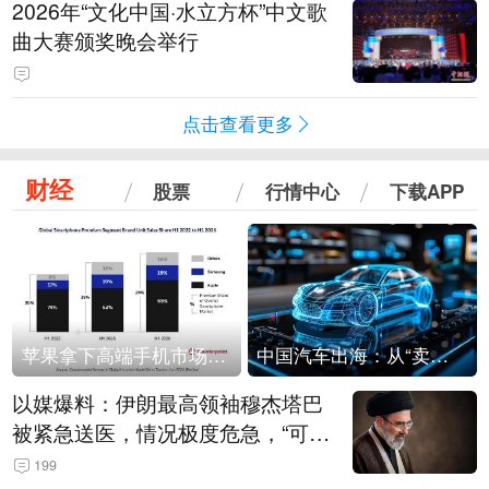
2026年“文化中国·水立方杯”中文歌
曲大赛颁奖晚会举行
点击查看更多
财经
股票
行情中心
下载APP
苹果拿下高端手机市场65%的份额：iPhone 17系列功不可没
中国汽车出海：从“卖出去”到“走进去”
以媒爆料：伊朗最高领袖穆杰塔巴
被紧急送医，情况极度危急，“可能
随时会死去”
199