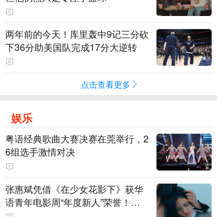
两年前的今天！库里轰中9记三分砍
下36分助美国队完成17分大逆转
点击查看更多
娱乐
粤语经典歌曲大赛决赛在莞举行，2
6组选手激情对决
张惠斌凭借《在少女花影下》获华
语青年电影周“年度新人”荣誉！该
电影全程在广州取景，采用粤语对