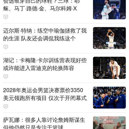
会选谁穿自己的球鞋？三球：耶
稣、马丁·路德·金、马尔科姆·X
迈尔斯·特纳：练空中瑜伽拯救了我
的生涯 队友还会调侃我练这个
湖记：卡梅隆·卡尔训练营表现好些
或许能进入雷迪克的轮换阵容
2028年奥运会男篮决赛票价3350
美元领跑所有项目 仅次于开闭幕式
萨瓦娜：很多人靠讨论詹姆斯谋生
但他仍然只是专注于篮球