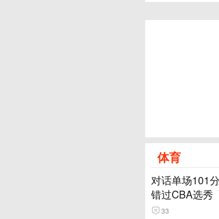
体育
对话单场101
错过CBA选秀
33