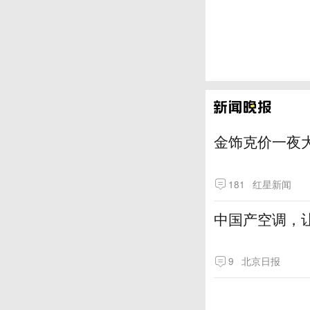
金饰克价一夜大
181
红星新闻
中国产空调，让
9
北京日报