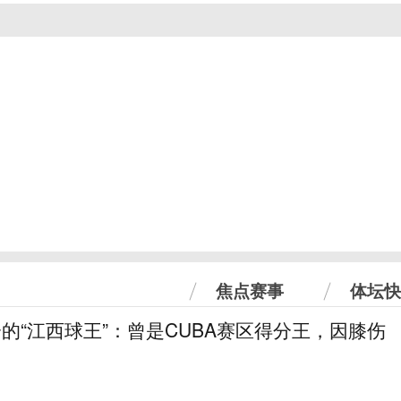
焦点赛事
体坛快
分的“江西球王”：曾是CUBA赛区得分王，因膝伤