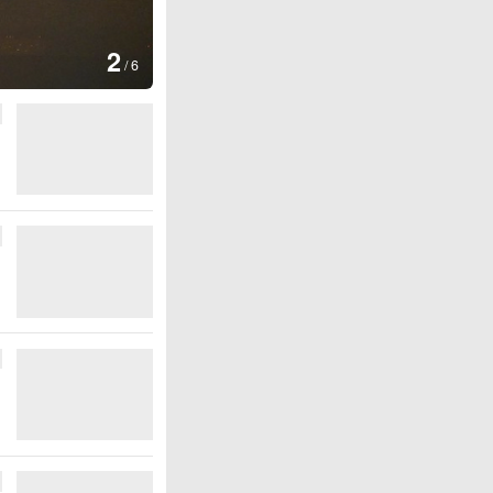
图集
2
美国：肯尼迪宣布医疗改革新举
/
6