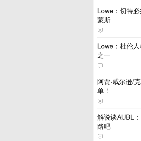
Lowe：切特
蒙斯
Lowe：杜伦
之一
阿贾·威尔逊/
单！
解说谈AUBL
路吧