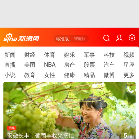
标准版
智能版
新闻
财经
体育
娱乐
军事
科技
视频
直播
美图
NBA
房产
股票
汽车
星座
小说
教育
女性
健康
精品
微博
更多
图集
6
湖北房县：路畅景美
/
6