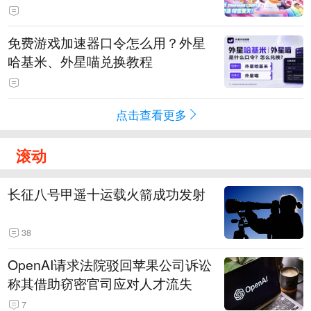
PY 正版3D消除手游《消消奇遇》
惊喜曝光
免费游戏加速器口令怎么用？外星
哈基米、外星喵兑换教程
点击查看更多
滚动
长征八号甲遥十运载火箭成功发射
38
OpenAI请求法院驳回苹果公司诉讼
称其借助窃密官司应对人才流失
7