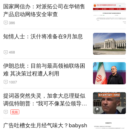
国家网信办：对派拓公司在华销售
产品启动网络安全审查
386
知情人士：沃什将准备在9月加息
468
伊朗总统：目前与最高领袖联络困
难 其决策过程遭人利用
1007
提词器突然失灵，加拿大总理疑似
调侃特朗普：“我可不像某位领导
人，把这当成一场阴谋”，全场哄笑
视频
广告吐槽女生月经气味大？babysh