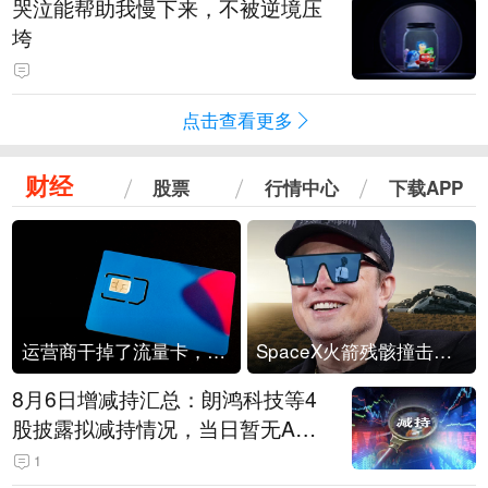
哭泣能帮助我慢下来，不被逆境压
垮
点击查看更多
财经
股票
行情中心
下载APP
运营商干掉了流量卡，他们真的玩不起了
SpaceX火箭残骸撞击月球
8月6日增减持汇总：朗鸿科技等4
股披露拟减持情况，当日暂无A股
公司披露拟增持情况（表）
1