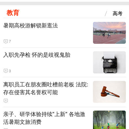
教育
高考
暑期高校游解锁新逛法
7
入职先孕检 怀的是歧视鬼胎
3
离职员工在朋友圈吐槽前老板 法院:
存在侵害其名誉权可能
亲子、研学体验持续"上新" 各地激
活暑期文旅消费