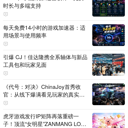
时长与多端支持
每天免费14小时的游戏加速器：适
用场景与使用频率
引爆 CJ！佳达隆携全系轴体与新品
工具包和玩家见面
《代号：对决》ChinaJoy首秀收
官：从线下爆满看见玩家的真实期
待
虎牙游戏发行IP矩阵再落重磅一
子！顶流“女明星”ZANMANG LOO