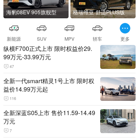
海豹08EV 905旗舰型
格瑞维亚 舒适PLUS版
新能源
SUV
MPV
轿车
更多
纵横F700正式上市 限时权益价29.
99万元-33.99万元
47
全新一代smart精灵1号上市 限时权
益价14.99万元起
116
全新深蓝S05上市 售价11.59-14.49
万元
7