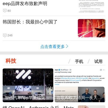
eep品牌发布致歉声明
80
韩国部长：我最担心中国了
246
点击查看更多
科技
手机
试用
智己汽车App苹果端突然“下架”
谷歌AI权力格局一夜大洗牌
继 OpenAI、Anthropic 之后，Meta