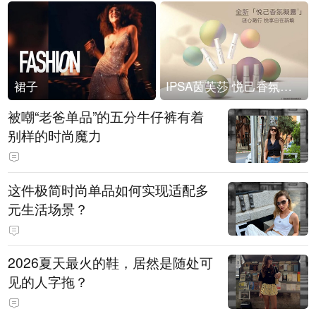
裙子
IPSA茵芙莎 悦己香氛凝露上市
被嘲“老爸单品”的五分牛仔裤有着
别样的时尚魔力
这件极简时尚单品如何实现适配多
元生活场景？
2026夏天最火的鞋，居然是随处可
见的人字拖？