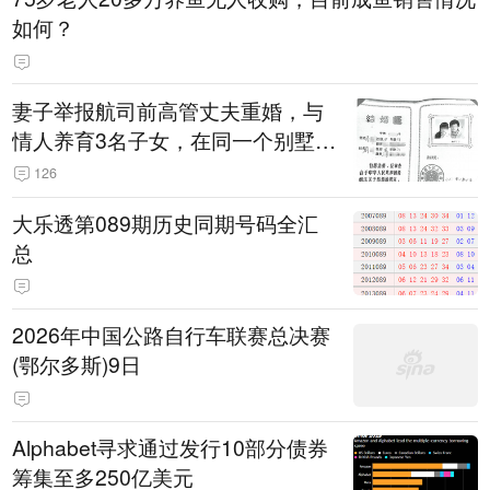
如何？
妻子举报航司前高管丈夫重婚，与
情人养育3名子女，在同一个别墅区
有两个“家”！最新进展：丈夫与情
126
人均获刑1年
大乐透第089期历史同期号码全汇
总
2026年中国公路自行车联赛总决赛
(鄂尔多斯)9日
Alphabet寻求通过发行10部分债券
筹集至多250亿美元