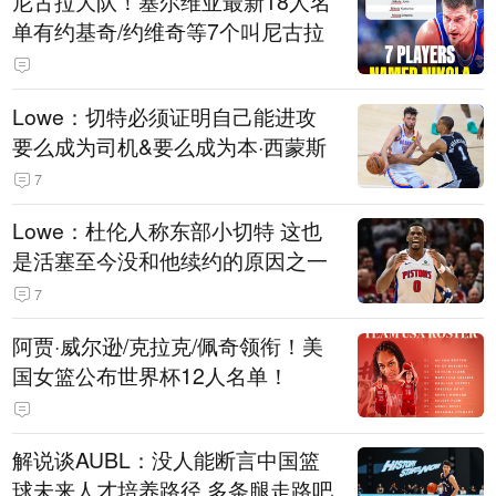
尼古拉大队！塞尔维亚最新18人名
单有约基奇/约维奇等7个叫尼古拉
Lowe：切特必须证明自己能进攻
要么成为司机&要么成为本·西蒙斯
7
Lowe：杜伦人称东部小切特 这也
是活塞至今没和他续约的原因之一
7
阿贾·威尔逊/克拉克/佩奇领衔！美
国女篮公布世界杯12人名单！
解说谈AUBL：没人能断言中国篮
球未来人才培养路径 多条腿走路吧