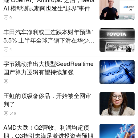
AI 模型测试期间也发生“越界”事件
9
丰田汽车净利或三连跌本财年预降1
5.5% 上半年全球产销下滑在华少卖
14.3万辆
4
字节跳动推出大模型SeedRealtime
国产算力逻辑有望持续加强
王虹的顶级奢侈品，开始被全网审
判了
516
AMD大跌！Q2营收、利润均超预
期，Q3指引未满足激进投资者预期