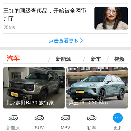
王虹的顶级奢侈品，开始被全网审
判了
516
点击查看更多
汽车
新能源
新车
视频
北京越野BJ30 旅行家
风云T9L 230 Max
新能源
SUV
MPV
轿车
更多