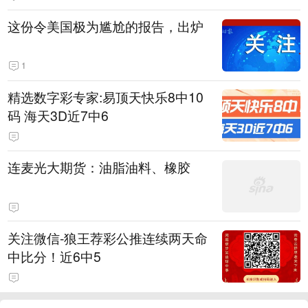
这份令美国极为尴尬的报告，出炉
1
精选数字彩专家:易顶天快乐8中10
码 海天3D近7中6
连麦光大期货：油脂油料、橡胶
关注微信-狼王荐彩公推连续两天命
中比分！近6中5