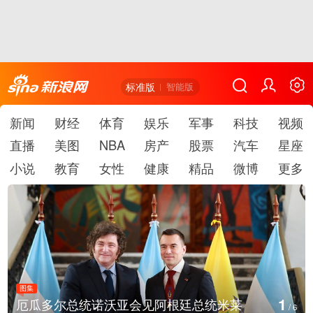
标准版
智能版
新闻
财经
体育
娱乐
军事
科技
视频
直播
美图
NBA
房产
股票
汽车
星座
小说
教育
女性
健康
精品
微博
更多
图集
2
美国斯波坎：野火烧毁700多所房屋
/
6