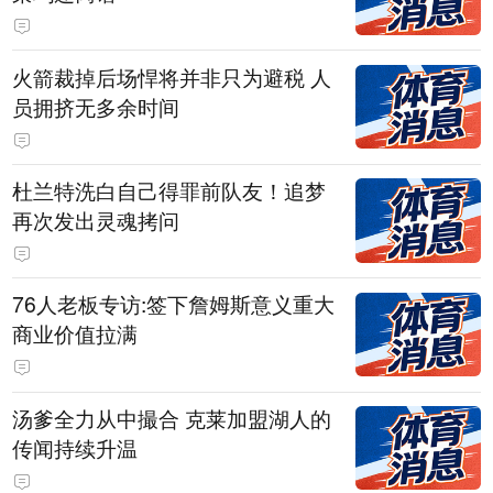
火箭裁掉后场悍将并非只为避税 人
员拥挤无多余时间
杜兰特洗白自己得罪前队友！追梦
再次发出灵魂拷问
76人老板专访:签下詹姆斯意义重大
商业价值拉满
汤爹全力从中撮合 克莱加盟湖人的
传闻持续升温