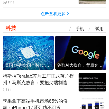
1118
点击查看更多
科技
手机
试用
美国也要搞“国产替代”？先算清三笔账
谷歌AI大换血，背后究竟发生了什么？
特斯拉Terafab芯片工厂正式落户得
州！马斯克放言：要把尖端制造带
回美国
11
苹果拿下高端手机市场65%的份
额：iPhone 17系列功不可没