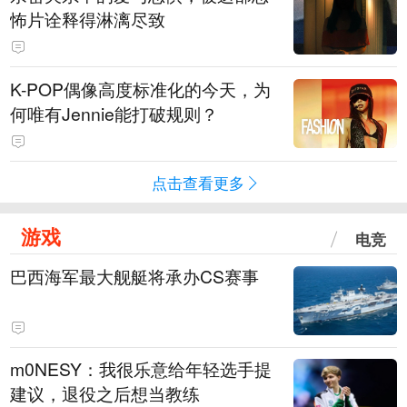
怖片诠释得淋漓尽致
K-POP偶像高度标准化的今天，为
何唯有Jennie能打破规则？
点击查看更多
游戏
电竞
巴西海军最大舰艇将承办CS赛事
m0NESY：我很乐意给年轻选手提
建议，退役之后想当教练