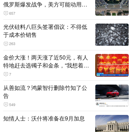
俄罗斯爆发战争，美方可能动用战
术核武器
657
光伏硅料八巨头签署倡议：不得低
于成本价销售
263
金价大涨！两天涨了近50元，有人
特地赶去选镯子和金条，“我想着买
起来可以保值，小批量进一些货”
7
从善如流？鸿蒙智行删除竹知了公
告
549
知情人士：沃什将准备在9月加息