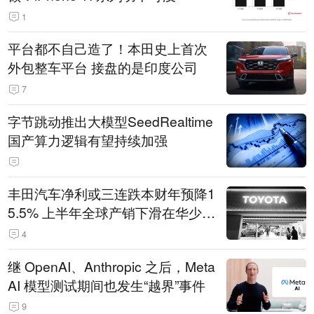
1
平台都不自己造了！本田史上首次
外包整车平台 接盘的是印度公司
7
字节跳动推出大模型SeedRealtime
国产算力逻辑有望持续加强
丰田汽车净利或三连跌本财年预降1
5.5% 上半年全球产销下滑在华少卖
14.3万辆
4
继 OpenAI、Anthropic 之后，Meta
AI 模型测试期间也发生“越界”事件
9