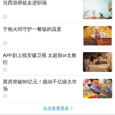
当西游师徒走进职场
于炮火间守护一餐饭的温度
AI中剧上线安徽卫视 太超前or太敷
衍
票房突破80亿元！撬动千亿级大市
场
点击查看更多