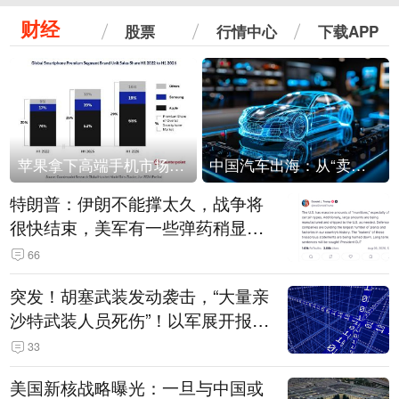
财经
股票
行情中心
下载APP
苹果拿下高端手机市场65%的份额：iPhone 17系列功不可没
中国汽车出海：从“卖出去”到“走进去”
特朗普：伊朗不能撑太久，战争将
很快结束，美军有一些弹药稍显紧
张！伊朗公布拟议的海峡管理文本
66
突发！胡塞武装发动袭击，“大量亲
沙特武装人员死伤”！以军展开报复
性空袭
33
美国新核战略曝光：一旦与中国或