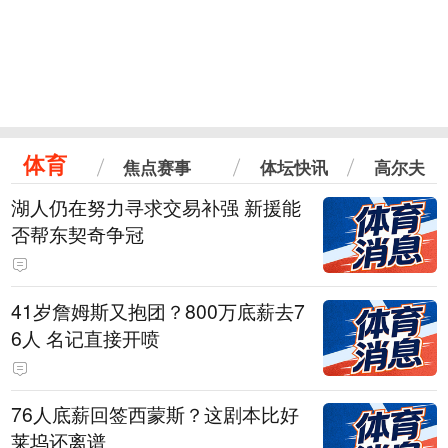
体育
焦点赛事
体坛快讯
高尔夫
湖人仍在努力寻求交易补强 新援能
否帮东契奇争冠
41岁詹姆斯又抱团？800万底薪去7
6人 名记直接开喷
76人底薪回签西蒙斯？这剧本比好
莱坞还离谱