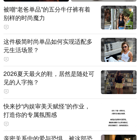
被嘲“老爸单品”的五分牛仔裤有着
别样的时尚魔力
这件极简时尚单品如何实现适配多
元生活场景？
2026夏天最火的鞋，居然是随处可
见的人字拖？
快来抄“内娱审美天赋怪”的作业，
打造你的专属氛围感
亲密关系中的爱与恐惧，被这部恐