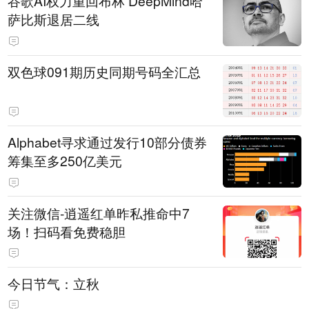
谷歌AI权力重回布林 DeepMind哈
萨比斯退居二线
双色球091期历史同期号码全汇总
Alphabet寻求通过发行10部分债券
筹集至多250亿美元
关注微信-逍遥红单昨私推命中7
场！扫码看免费稳胆
今日节气：立秋