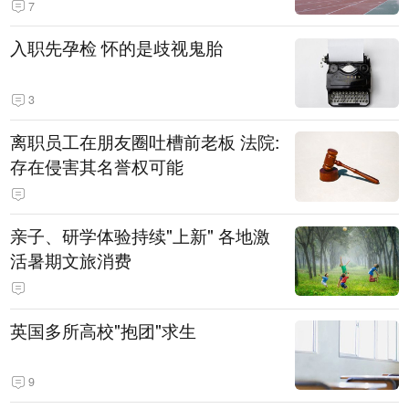
7
入职先孕检 怀的是歧视鬼胎
3
离职员工在朋友圈吐槽前老板 法院:
存在侵害其名誉权可能
亲子、研学体验持续"上新" 各地激
活暑期文旅消费
英国多所高校"抱团"求生
9