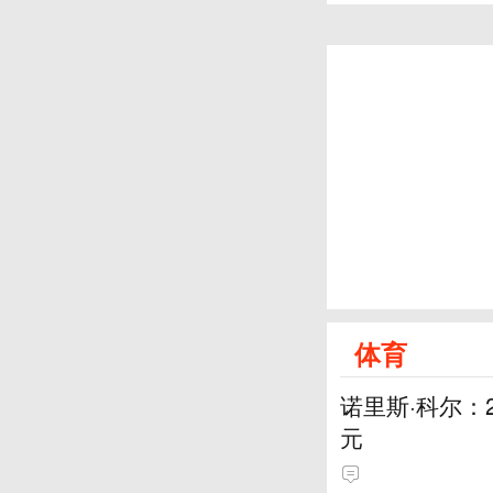
体育
诺里斯·科尔：
元