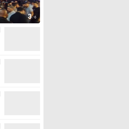
图集
3
云南弥勒：欢庆火把节
/
6