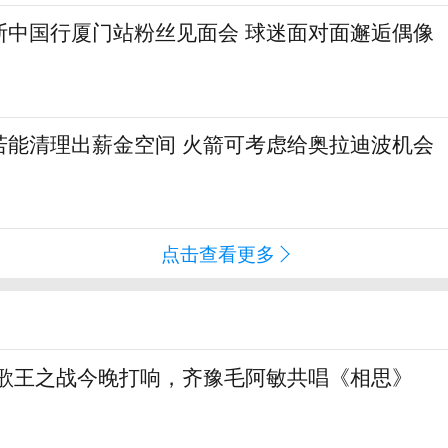
斯中国行厦门站粉丝见面会 球迷面对面邂逅偶像
若能清理出薪金空间 火箭可考虑给奥拉迪波机会
点击查看更多
》歌王之战今晚打响，齐豫毛阿敏共唱《相思》