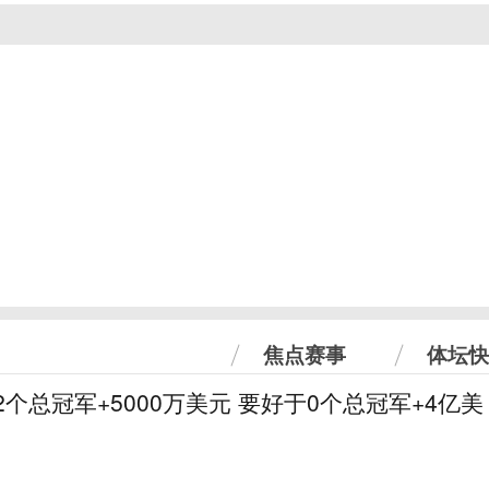
焦点赛事
体坛快
2个总冠军+5000万美元 要好于0个总冠军+4亿美