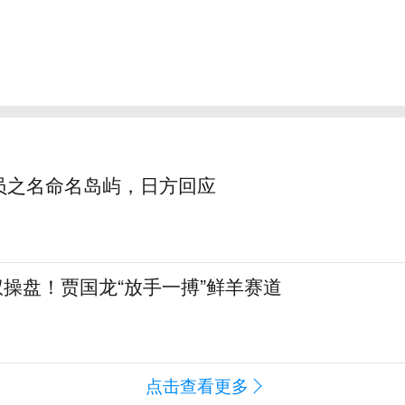
员之名命名岛屿，日方回应
全权操盘！贾国龙“放手一搏”鲜羊赛道
点击查看更多