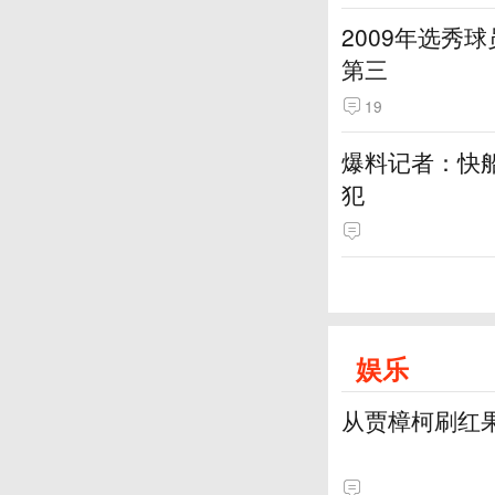
2009年选秀
第三
19
爆料记者：快
犯
娱乐
从贾樟柯刷红