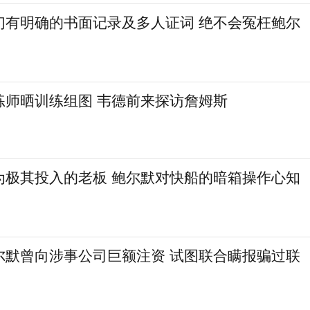
们有明确的书面记录及多人证词 绝不会冤枉鲍尔
练师晒训练组图 韦德前来探访詹姆斯
为极其投入的老板 鲍尔默对快船的暗箱操作心知
尔默曾向涉事公司巨额注资 试图联合瞒报骗过联