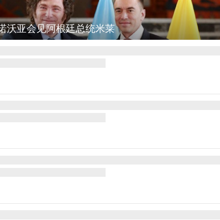
集
国斯波坎：野火烧毁700多所房屋