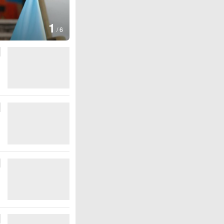
图集
2
叙利亚：大马士革发
/
6