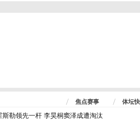
焦点赛事
体坛快
霍斯勒领先一杆 李昊桐窦泽成遭淘汰