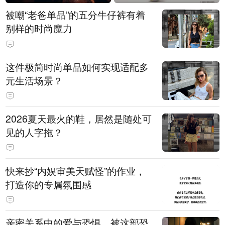
被嘲“老爸单品”的五分牛仔裤有着
别样的时尚魔力
这件极简时尚单品如何实现适配多
元生活场景？
2026夏天最火的鞋，居然是随处可
见的人字拖？
快来抄“内娱审美天赋怪”的作业，
打造你的专属氛围感
亲密关系中的爱与恐惧，被这部恐