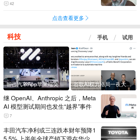
42
点击查看更多
科技
手机
试用
智己汽车App苹果端突然“下架”
谷歌AI权力格局一夜大洗牌
继 OpenAI、Anthropic 之后，Meta
AI 模型测试期间也发生“越界”事件
7
丰田汽车净利或三连跌本财年预降1
5.5% 上半年全球产销下滑在华少卖