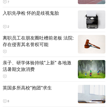
7
入职先孕检 怀的是歧视鬼胎
2
离职员工在朋友圈吐槽前老板 法院:
存在侵害其名誉权可能
亲子、研学体验持续"上新" 各地激
活暑期文旅消费
英国多所高校"抱团"求生
8