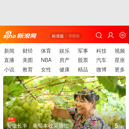
标准版
智能版
新闻
财经
体育
娱乐
军事
科技
视频
直播
美图
NBA
房产
股票
汽车
星座
小说
教育
女性
健康
精品
微博
更多
图集
6
湖北房县：路畅景美
/
6