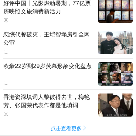
好评中国丨光影燃动暑期，77亿票
房映照文旅消费新活力
恋综代餐破灭，王垲智塌房引全网
公审
欧豪22岁到29岁荧幕形象变化盘点
香港资深填词人黎彼得去世，梅艳
芳、张国荣代表作都是他填词
点击查看更多