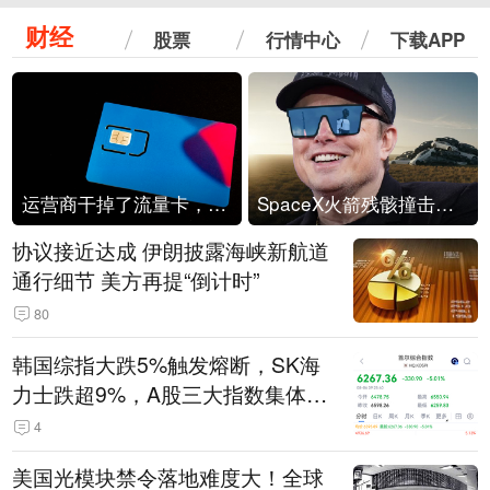
财经
股票
行情中心
下载APP
运营商干掉了流量卡，他们真的玩不起了
SpaceX火箭残骸撞击月球
协议接近达成 伊朗披露海峡新航道
通行细节 美方再提“倒计时”
80
韩国综指大跌5%触发熔断，SK海
力士跌超9%，A股三大指数集体低
开
4
美国光模块禁令落地难度大！全球