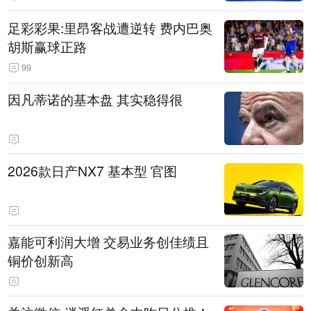
的机关事业单位约谈通报、限期整
足彩彩果:里昂客战遭逆转 费内巴奥
改
胡斯赢球正路
99
因凡蒂诺的基本盘 其实稳得很
2026款日产NX7 基本型 官图
嘉能可利润大增 交易业务创佳绩且
铜价创新高