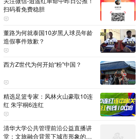
关注微信-逍遥红单命中昨日公推！
扫码看免费稳胆
董路为何就泰国10岁黑人球员年龄
造假事件致歉？
西方Z世代为何开始“粉”中国？
精选足篮专家：风林火山豪取10连
红 朱宇桐6连红
清华大学公共管理前沿公益直播讲
堂：文旅融合背景下城市形象的构