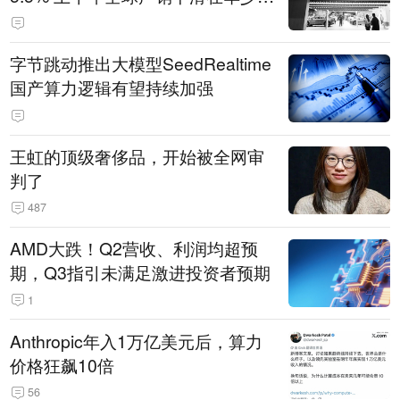
14.3万辆
字节跳动推出大模型SeedRealtime
国产算力逻辑有望持续加强
王虹的顶级奢侈品，开始被全网审
判了
487
AMD大跌！Q2营收、利润均超预
期，Q3指引未满足激进投资者预期
1
Anthropic年入1万亿美元后，算力
价格狂飙10倍
56