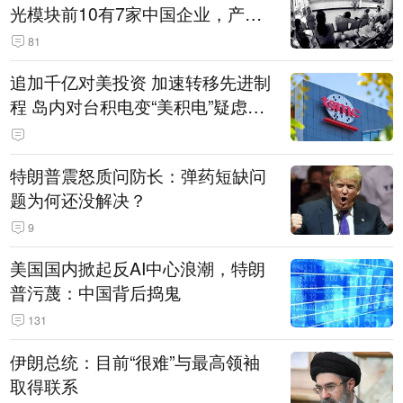
光模块前10有7家中国企业，产业
界人士：想“脱钩”并不容易
81
追加千亿对美投资 加速转移先进制
程 岛内对台积电变“美积电”疑虑担
忧加剧
特朗普震怒质问防长：弹药短缺问
题为何还没解决？
9
美国国内掀起反AI中心浪潮，特朗
普污蔑：中国背后捣鬼
131
伊朗总统：目前“很难”与最高领袖
取得联系