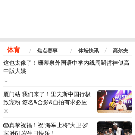
体育
焦点赛事
体坛快讯
高尔夫
这也太像了！珊蒂泉外国语中学内线周嗣哲神似高
中版大姚
厦门站 我们来了！里夫斯中国行极
致宠粉 签名&合影&自拍有求必应
🎂真挚祝福！祝“海军上将”大卫·罗
宾逊61岁生日快乐！