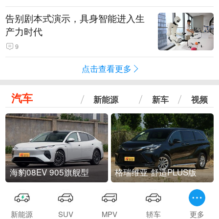
告别剧本式演示，具身智能进入生
产力时代
9
点击查看更多
汽车
新能源
新车
视频
海豹08EV 905旗舰型
格瑞维亚 舒适PLUS版
新能源
SUV
MPV
轿车
更多