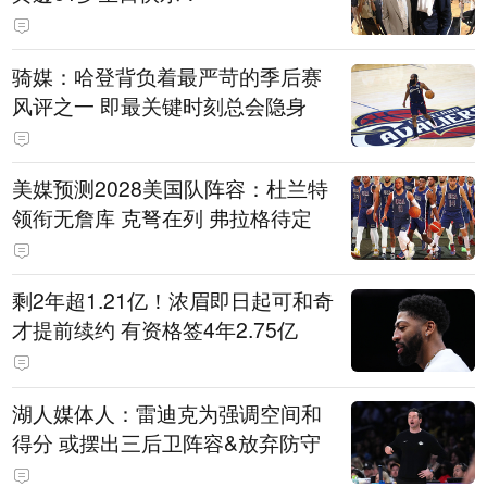
骑媒：哈登背负着最严苛的季后赛
风评之一 即最关键时刻总会隐身
美媒预测2028美国队阵容：杜兰特
领衔无詹库 克弩在列 弗拉格待定
剩2年超1.21亿！浓眉即日起可和奇
才提前续约 有资格签4年2.75亿
湖人媒体人：雷迪克为强调空间和
得分 或摆出三后卫阵容&放弃防守