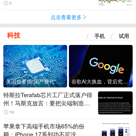
3
点击查看更多
科技
手机
试用
美国也要搞“国产替代”？先算清三笔账
谷歌AI大换血，背后究竟发生了什么？
特斯拉Terafab芯片工厂正式落户得
州！马斯克放言：要把尖端制造带
回美国
19
苹果拿下高端手机市场65%的份
额：iPhone 17系列功不可没