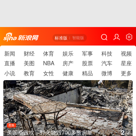
标准版
智能版
新闻
财经
体育
娱乐
军事
科技
视频
直播
美图
NBA
房产
股票
汽车
星座
小说
教育
女性
健康
精品
微博
更多
图集
3
叙利亚：大马士革发生爆炸
/
6