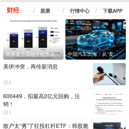
财经
股票
行情中心
下载APP
苹果拿下高端手机市场65%的份额：iPhone 17系列功不可没
中国汽车出海：从“卖出去”到“走进去”
美伊冲突，再传新消息
2
600449，拟最高2亿元回购，注
销！
1
散户太“勇”了狂投杠杆ETF：韩股脆