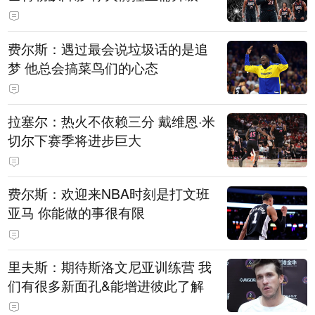
费尔斯：遇过最会说垃圾话的是追
梦 他总会搞菜鸟们的心态
拉塞尔：热火不依赖三分 戴维恩·米
切尔下赛季将进步巨大
费尔斯：欢迎来NBA时刻是打文班
亚马 你能做的事很有限
里夫斯：期待斯洛文尼亚训练营 我
们有很多新面孔&能增进彼此了解