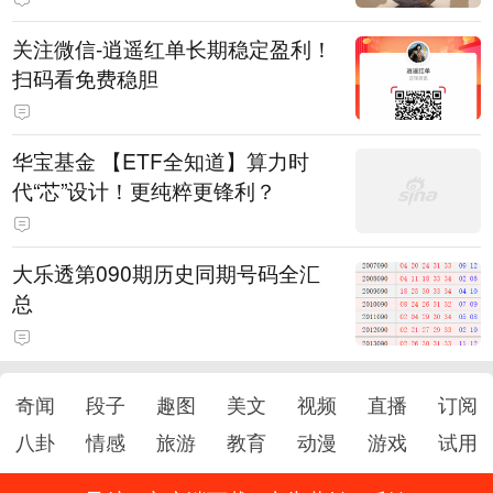
关注微信-逍遥红单长期稳定盈利！
扫码看免费稳胆
华宝基金 【ETF全知道】算力时
代“芯”设计！更纯粹更锋利？
大乐透第090期历史同期号码全汇
总
奇闻
段子
趣图
美文
视频
直播
订阅
八卦
情感
旅游
教育
动漫
游戏
试用