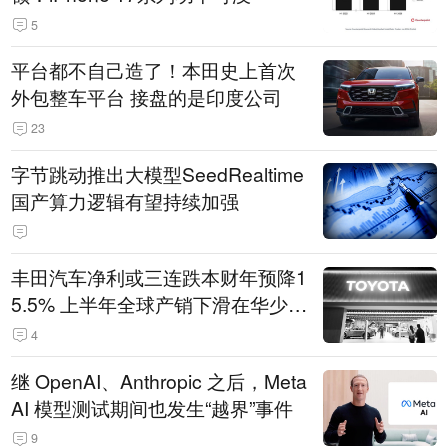
5
平台都不自己造了！本田史上首次
外包整车平台 接盘的是印度公司
23
字节跳动推出大模型SeedRealtime
国产算力逻辑有望持续加强
丰田汽车净利或三连跌本财年预降1
5.5% 上半年全球产销下滑在华少卖
14.3万辆
4
继 OpenAI、Anthropic 之后，Meta
AI 模型测试期间也发生“越界”事件
9