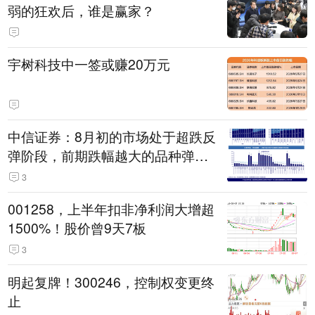
弱的狂欢后，谁是赢家？
宇树科技中一签或赚20万元
中信证券：8月初的市场处于超跌反
弹阶段，前期跌幅越大的品种弹性
越大
3
001258，上半年扣非净利润大增超
1500%！股价曾9天7板
3
明起复牌！300246，控制权变更终
止