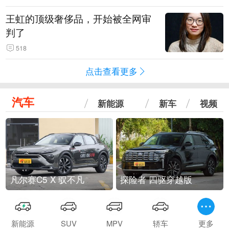
王虹的顶级奢侈品，开始被全网审
判了
518
点击查看更多
汽车
新能源
新车
视频
凡尔赛C5 X 驭不凡
探险者 四驱穿越版
新能源
SUV
MPV
轿车
更多