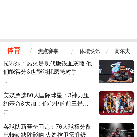
体育
焦点赛事
体坛快讯
高尔夫
拉塞尔：热火是现代版铁血灰熊 他
们能得分&也能消耗磨垮对手
美媒票选80大国际球星：3神力压
约基奇&大加！你心中的前三是
谁？
各球队新赛季问题：76人球权分配
巴特勒缺阵影响 火箭控卫需升级