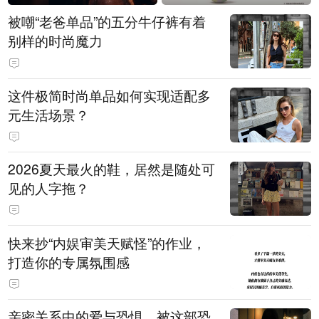
被嘲“老爸单品”的五分牛仔裤有着
别样的时尚魔力
这件极简时尚单品如何实现适配多
元生活场景？
2026夏天最火的鞋，居然是随处可
见的人字拖？
快来抄“内娱审美天赋怪”的作业，
打造你的专属氛围感
亲密关系中的爱与恐惧，被这部恐