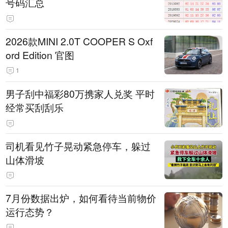
号码汇总
2026款MINI 2.0T COOPER S Oxf
ord Edition 官图
1
男子刮中福彩80万携家人兑奖 平时
经常买刮刮乐
司机看见竹子晃动紧急停车，躲过
山体滑坡
7月份数据出炉，如何看待当前物价
运行态势？