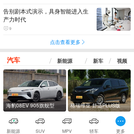
告别剧本式演示，具身智能进入生
产力时代
9
点击查看更多
汽车
新能源
新车
视频
海豹08EV 905旗舰型
格瑞维亚 舒适PLUS版
新能源
SUV
MPV
轿车
更多