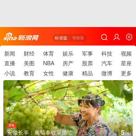
标准版
智能版
新闻
财经
体育
娱乐
军事
科技
视频
直播
美图
NBA
房产
股票
汽车
星座
小说
教育
女性
健康
精品
微博
更多
图集
5
安徽长丰：葡萄丰收采摘忙
/
6