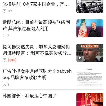
光模块前10有7家中国企业，产业
界人士：想“脱钩”并不容易
124
伊朗总统：目前与最高领袖联络困
难 其决策过程遭人利用
7
提词器突然失灵，加拿大总理疑似
调侃特朗普：“我可不像某位领导
人，把这当成一场阴谋”，全场哄笑
视频
广告吐槽女生月经气味大？babysh
eep品牌发布致歉声明
41
韩国部长：我最担心中国了