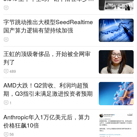
14.3万辆
字节跳动推出大模型SeedRealtime
国产算力逻辑有望持续加强
王虹的顶级奢侈品，开始被全网审
判了
489
AMD大跌！Q2营收、利润均超预
期，Q3指引未满足激进投资者预期
1
Anthropic年入1万亿美元后，算力
价格狂飙10倍
56