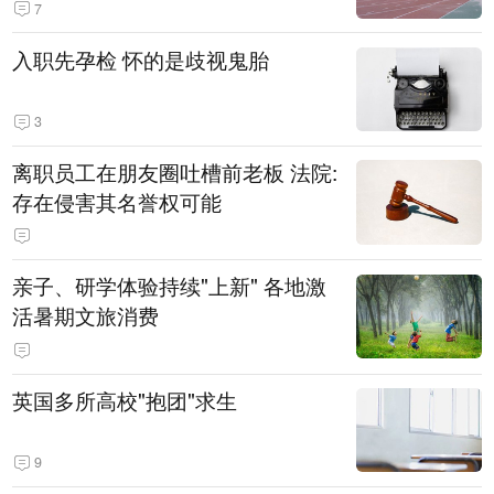
7
入职先孕检 怀的是歧视鬼胎
3
离职员工在朋友圈吐槽前老板 法院:
存在侵害其名誉权可能
亲子、研学体验持续"上新" 各地激
活暑期文旅消费
英国多所高校"抱团"求生
9