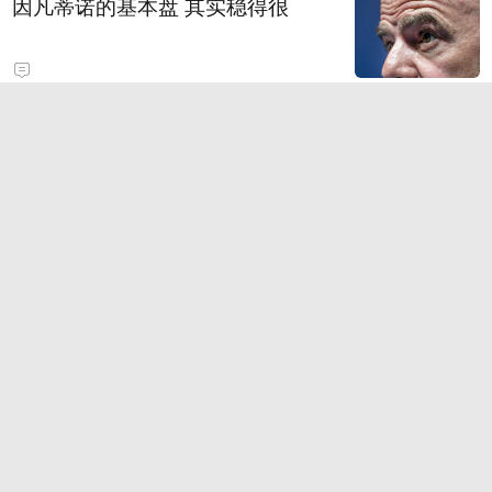
因凡蒂诺的基本盘 其实稳得很
大乐透第089期历史同期号码全汇
总
2026款日产NX7 基本型 官图
关注微信-逍遥红单命中昨日公推！
扫码看免费稳胆
职业教育如何通过向新向前实现共进共赢？