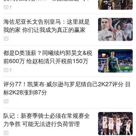
7
海佐尼亚长文告别皇马：这里就是
我的家 你们让我成为真正的赢家
都是D类顶薪？同曦续约郭昊文&税
前600万 给赵柏清只开税前150万
7
评分77！凯莱布·威尔逊与罗尼猜自己2K27评分 目
标2K28涨到87分
队记：新赛季骑士必须在常规赛全
力争胜 可能无法进行负荷管理