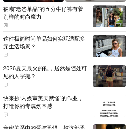
被嘲“老爸单品”的五分牛仔裤有着
别样的时尚魔力
这件极简时尚单品如何实现适配多
元生活场景？
2026夏天最火的鞋，居然是随处可
见的人字拖？
快来抄“内娱审美天赋怪”的作业，
打造你的专属氛围感
亲密关系中的爱与恐惧，被这部恐