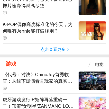
怖片诠释得淋漓尽致
K-POP偶像高度标准化的今天，为
何唯有Jennie能打破规则？
点击查看更多
游戏
电竞
《代号：对决》ChinaJoy首秀收
官：从线下爆满看见玩家的真实期
待
虎牙游戏发行IP矩阵再落重磅一
子！顶流“女明星”ZANMANG LOO