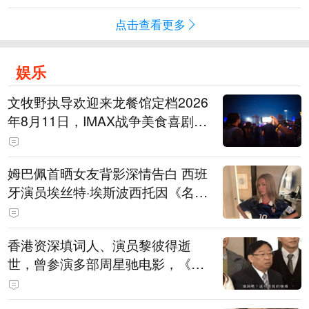
点击查看更多
娱乐
文牧野执导欢迎来龙餐馆定档2026
年8月11日，IMAX战争美食喜剧温
情上映
姆巴佩首晒女友背影深情告白 西班
牙演员埃丝特·埃斯波西托因《名校
风暴》走红
香港资深填词人、演员黎彼得逝
世，曾参演多部周星驰电影，《财
神到》由他填词