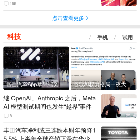
155
点击查看更多
科技
手机
试用
智己汽车App苹果端突然“下架”
谷歌AI权力格局一夜大洗牌
继 OpenAI、Anthropic 之后，Meta
AI 模型测试期间也发生“越界”事件
8
丰田汽车净利或三连跌本财年预降1
5.5% 上半年全球产销下滑在华少卖