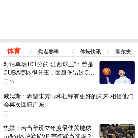
体育
焦点赛事
体坛快讯
高尔夫
对话单场101分的“江西球王”：曾是
CUBA赛区得分王，因膝伤错过CB
A选秀
30
威姆斯：希望朱芳雨和杜锋有更好的未来 相信他们
会再次回归广东
热媒：若当年设立年度最佳关键球
员&分区决赛MVP 韦德能当选吗？