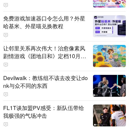
PY 正版3D消除手游《消消奇遇》
惊喜曝光
免费游戏加速器口令怎么用？外星
哈基米、外星喵兑换教程
让邻里关系再次伟大！治愈像素风
剧情游戏《团地日和》定档10月30
日发售
Devilwalk：教练组不该去改变让do
nk与众不同的东西
FL1T谈加盟PV感受：新队伍带给
我极强的气场冲击