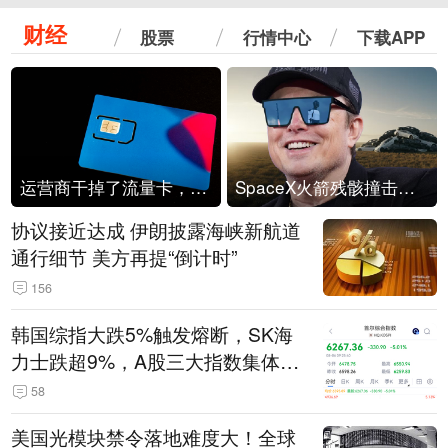
财经
股票
行情中心
下载APP
运营商干掉了流量卡，他们真的玩不起了
SpaceX火箭残骸撞击月球
协议接近达成 伊朗披露海峡新航道
通行细节 美方再提“倒计时”
156
韩国综指大跌5%触发熔断，SK海
力士跌超9%，A股三大指数集体低
开
58
美国光模块禁令落地难度大！全球