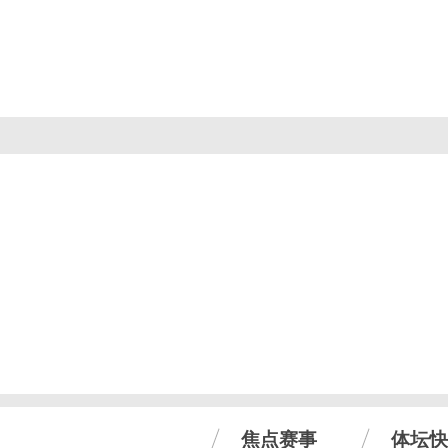
焦点赛事
体坛快