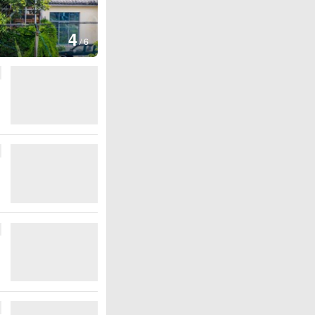
图集
4
安徽长丰：葡萄丰收采摘忙
/
6