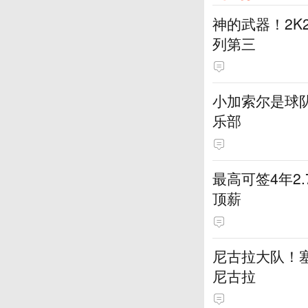
神的武器！2K
列第三
小加索尔是球
乐部
最高可签4年2
顶薪
尼古拉大队！塞
尼古拉