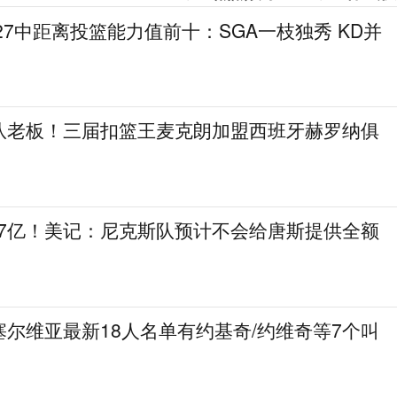
27中距离投篮能力值前十：SGA一枝独秀 KD并
队老板！三届扣篮王麦克朗加盟西班牙赫罗纳俱
.7亿！美记：尼克斯队预计不会给唐斯提供全额
尔维亚最新18人名单有约基奇/约维奇等7个叫