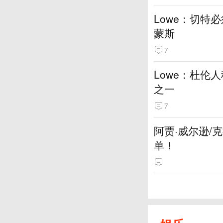
Lowe：切特
蒙斯
7
Lowe：杜伦
之一
7
阿贾·威尔逊/
单！