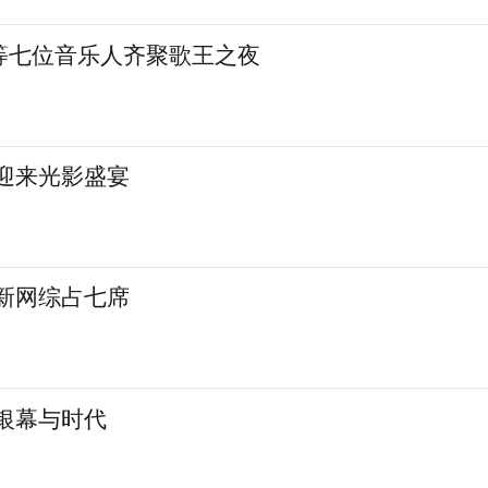
等七位音乐人齐聚歌王之夜
城迎来光影盛宴
 新网综占七席
银幕与时代