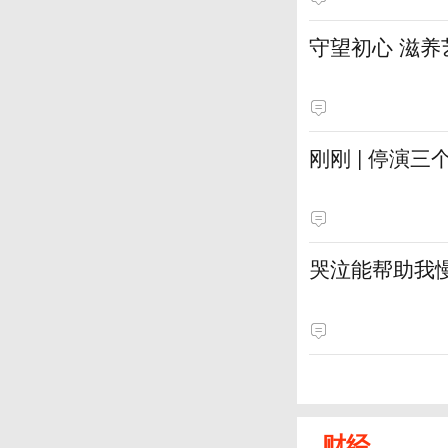
守望初心 滋养
刚刚 | 停演
哭泣能帮助我
财经