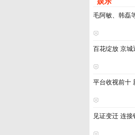
娱乐
毛阿敏、韩磊
百花绽放 京
平台收视前十
见证变迁 连接