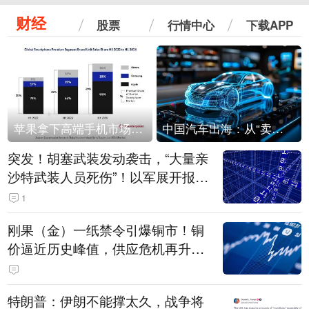
财经
股票
行情中心
下载APP
苹果拿下高端手机市场65%的份额：iPhone 17系列功不可没
中国汽车出海：从“卖出去”到“走进去”
突发！胡塞武装发动袭击，“大量亲
沙特武装人员死伤”！以军展开报复
性空袭
1
刚果（金）一纸禁令引爆铜市！铜
价逼近历史峰值，供应危机再升
级？
特朗普：伊朗不能撑太久，战争将