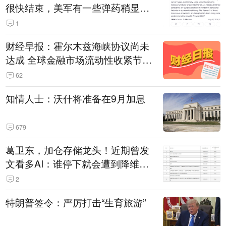
很快结束，美军有一些弹药稍显紧
张！伊朗公布拟议的海峡管理文本
1
财经早报：霍尔木兹海峡协议尚未
达成 全球金融市场流动性收紧节奏
暂缓
62
知情人士：沃什将准备在9月加息
679
葛卫东，加仓存储龙头！近期曾发
文看多AI：谁停下就会遭到降维打
击
2
特朗普签令：严厉打击“生育旅游”