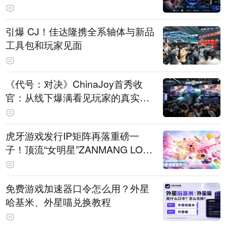
引爆 CJ！佳达隆携全系轴体与新品
工具包和玩家见面
《代号：对决》ChinaJoy首秀收
官：从线下爆满看见玩家的真实期
待
虎牙游戏发行IP矩阵再落重磅一
子！顶流“女明星”ZANMANG LOO
PY 正版3D消除手游《消消奇遇》
惊喜曝光
免费游戏加速器口令怎么用？外星
哈基米、外星喵兑换教程