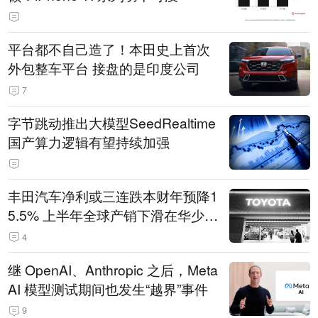
平台都不自己造了！本田史上首次
外包整车平台 接盘的是印度公司
7
字节跳动推出大模型SeedRealtime
国产算力逻辑有望持续加强
丰田汽车净利或三连跌本财年预降1
5.5% 上半年全球产销下滑在华少卖
14.3万辆
4
继 OpenAI、Anthropic 之后，Meta
AI 模型测试期间也发生“越界”事件
9