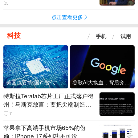
点击查看更多
科技
手机
试用
美国也要搞“国产替代”？先算清三笔账
谷歌AI大换血，背后究竟发生了什么？
特斯拉Terafab芯片工厂正式落户得
州！马斯克放言：要把尖端制造带
回美国
7
苹果拿下高端手机市场65%的份
额：iPhone 17系列功不可没