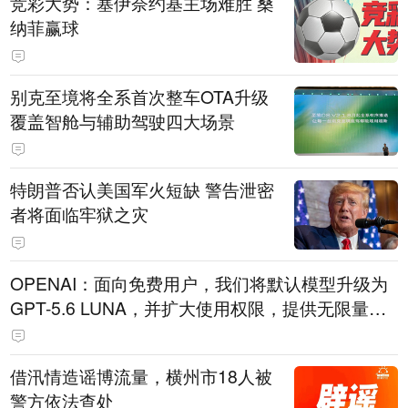
竞彩大势：塞伊奈约基主场难胜 桑
纳菲赢球
别克至境将全系首次整车OTA升级
覆盖智舱与辅助驾驶四大场景
特朗普否认美国军火短缺 警告泄密
者将面临牢狱之灾
OPENAI：面向免费用户，我们将默认模型升级为
GPT-5.6 LUNA，并扩大使用权限，提供无限量文
本聊天服务。
借汛情造谣博流量，横州市18人被
警方依法查处