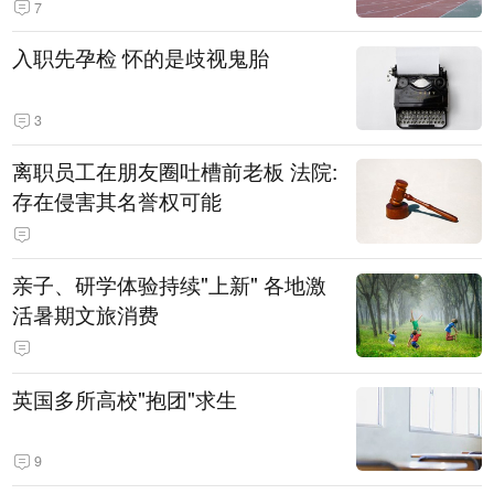
7
入职先孕检 怀的是歧视鬼胎
3
离职员工在朋友圈吐槽前老板 法院:
存在侵害其名誉权可能
亲子、研学体验持续"上新" 各地激
活暑期文旅消费
英国多所高校"抱团"求生
9