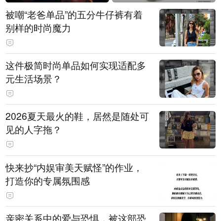
被嘲“老爸单品”的五分牛仔裤有着
别样的时尚魔力
这件极简时尚单品如何实现适配多
元生活场景？
2026夏天最火的鞋，居然是随处可
见的人字拖？
快来抄“内娱审美天赋怪”的作业，
打造你的专属氛围感
亲密关系中的爱与恐惧，被这部恐