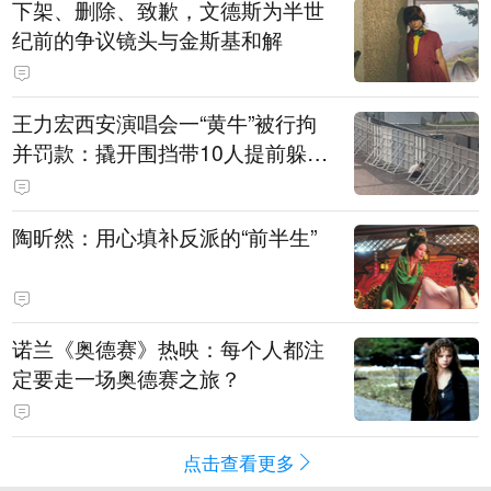
下架、删除、致歉，文德斯为半世
纪前的争议镜头与金斯基和解
王力宏西安演唱会一“黄牛”被行拘
并罚款：撬开围挡带10人提前躲进
场馆清洁室，开唱前还没混入观众
席就被抓
陶昕然：用心填补反派的“前半生”
诺兰《奥德赛》热映：每个人都注
定要走一场奥德赛之旅？
点击查看更多