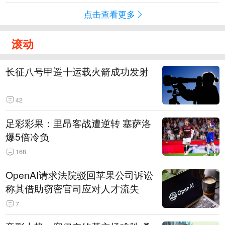
点击查看更多
滚动
长征八号甲遥十运载火箭成功发射
42
足彩彩果：里昂客战遭逆转 塞萨洛
爆5倍冷负
168
OpenAI请求法院驳回苹果公司诉讼
称其借助窃密官司应对人才流失
7