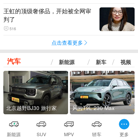
王虹的顶级奢侈品，开始被全网审
判了
516
点击查看更多
汽车
新能源
新车
视频
北京越野BJ30 旅行家
风云T9L 230 Max
新能源
SUV
MPV
轿车
更多