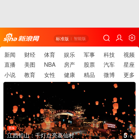
标准版
智能版
新闻
财经
体育
娱乐
军事
科技
视频
直播
美图
NBA
房产
股票
汽车
星座
小说
教育
女性
健康
精品
微博
更多
图集
6
上海：七彩稻田画迎最佳观赏期
/
6