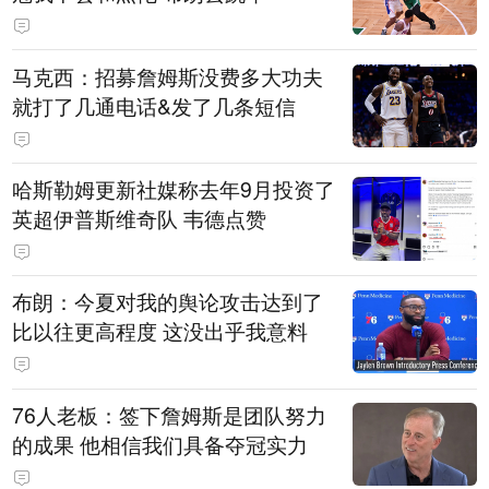
马克西：招募詹姆斯没费多大功夫
就打了几通电话&发了几条短信
哈斯勒姆更新社媒称去年9月投资了
英超伊普斯维奇队 韦德点赞
布朗：今夏对我的舆论攻击达到了
比以往更高程度 这没出乎我意料
76人老板：签下詹姆斯是团队努力
的成果 他相信我们具备夺冠实力