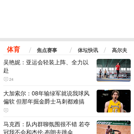
体育
焦点赛事
体坛快讯
高尔夫
吴艳妮：亚运会轻装上阵、全力以
赴
24
大加索尔：08年输绿军就说我球风
偏软 但那年掘金爵士马刺都难搞
马克西：队内群聊氛围很不错 若夺
冠我不会和杰伦·布朗去跳伞