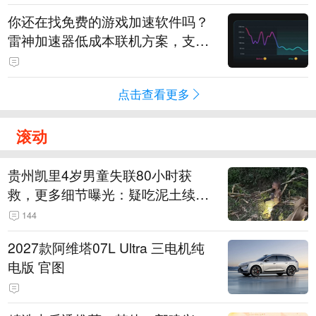
你还在找免费的游戏加速软件吗？
雷神加速器低成本联机方案，支持
免费试用
点击查看更多
滚动
贵州凯里4岁男童失联80小时获
救，更多细节曝光：疑吃泥土续
命，搜救至20米附近错过多找3天
144
2027款阿维塔07L Ultra 三电机纯
电版 官图