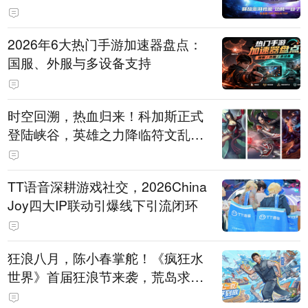
打造旗舰供电方案
2026年6大热门手游加速器盘点：
国服、外服与多设备支持
时空回溯，热血归来！科加斯正式
登陆峡谷，英雄之力降临符文乱
斗！
TT语音深耕游戏社交，2026China
Joy四大IP联动引爆线下引流闭环
狂浪八月，陈小春掌舵！《疯狂水
世界》首届狂浪节来袭，荒岛求生
直播即将开启