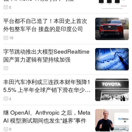
5
平台都不自己造了！本田史上首次
外包整车平台 接盘的是印度公司
16
字节跳动推出大模型SeedRealtime
国产算力逻辑有望持续加强
丰田汽车净利或三连跌本财年预降1
5.5% 上半年全球产销下滑在华少卖
14.3万辆
4
继 OpenAI、Anthropic 之后，Meta
AI 模型测试期间也发生“越界”事件
9