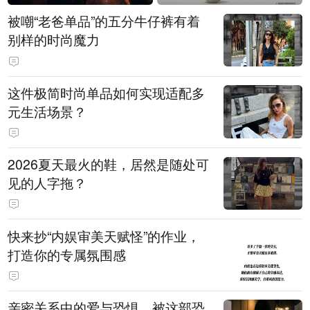
被嘲“老爸单品”的五分牛仔裤有着
别样的时尚魔力
这件极简时尚单品如何实现适配多
元生活场景？
2026夏天最火的鞋，居然是随处可
见的人字拖？
快来抄“内娱审美天赋怪”的作业，
打造你的专属氛围感
亲密关系中的爱与恐惧，被这部恐