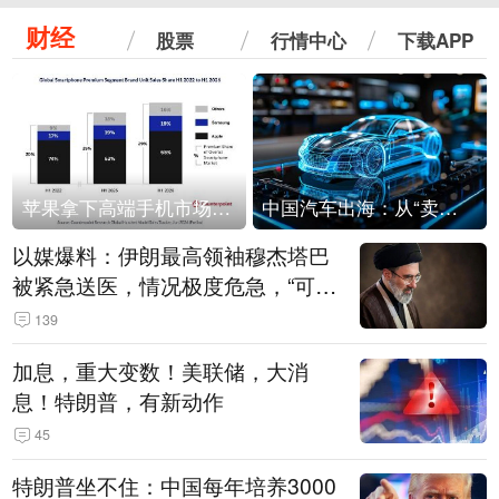
财经
股票
行情中心
下载APP
苹果拿下高端手机市场65%的份额：iPhone 17系列功不可没
中国汽车出海：从“卖出去”到“走进去”
以媒爆料：伊朗最高领袖穆杰塔巴
被紧急送医，情况极度危急，“可能
随时会死去”
139
加息，重大变数！美联储，大消
息！特朗普，有新动作
45
特朗普坐不住：中国每年培养3000