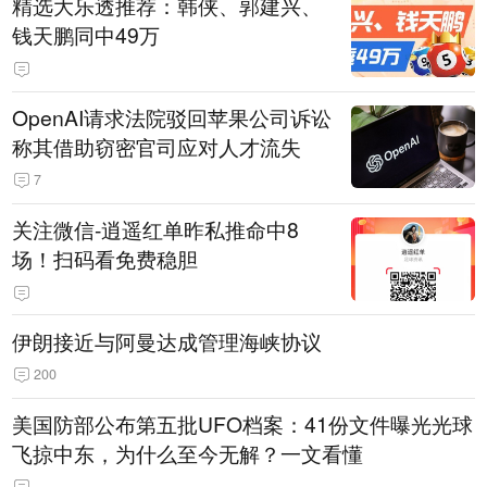
精选大乐透推荐：韩侠、郭建兴、
钱天鹏同中49万
OpenAI请求法院驳回苹果公司诉讼
称其借助窃密官司应对人才流失
7
关注微信-逍遥红单昨私推命中8
场！扫码看免费稳胆
伊朗接近与阿曼达成管理海峡协议
200
美国防部公布第五批UFO档案：41份文件曝光光球
飞掠中东，为什么至今无解？一文看懂