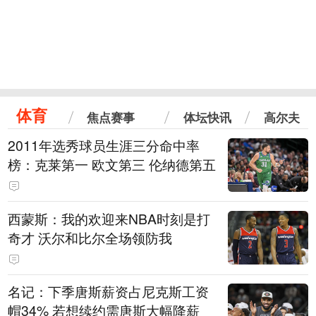
体育
焦点赛事
体坛快讯
高尔夫
2011年选秀球员生涯三分命中率
榜：克莱第一 欧文第三 伦纳德第五
西蒙斯：我的欢迎来NBA时刻是打
奇才 沃尔和比尔全场领防我
名记：下季唐斯薪资占尼克斯工资
帽34% 若想续约需唐斯大幅降薪