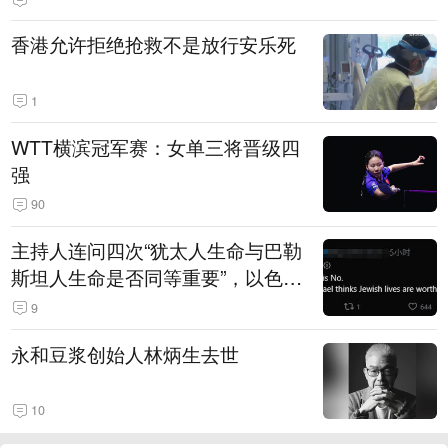
香港允许拒绝抢救不是放行安乐死
1
WTT横滨冠军赛：女单三将晋级四
强
90
主持人连问四次“犹太人生命与巴勒
斯坦人生命是否同等重要”，以色列
极右翼定居运动领导人装傻回避
9
永和豆浆创始人林炳生去世
10