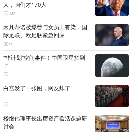
人，咱们才170人
132
因凡蒂诺被爆曾与女员工有染，国
际足联、欧足联紧急回应
52
“非计划”空间事件！中国卫星拍到
了
白宫发了一张图，网友炸了
楼继伟理事长出席资产盘活课题研
讨会