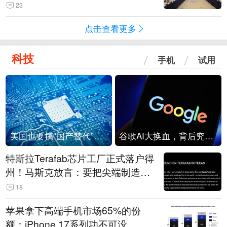
23
点击查看更多
科技
手机
试用
美国也要搞“国产替代”？先算清三笔账
谷歌AI大换血，背后究竟发生了什么？
特斯拉Terafab芯片工厂正式落户得
州！马斯克放言：要把尖端制造带
回美国
18
苹果拿下高端手机市场65%的份
额：iPhone 17系列功不可没