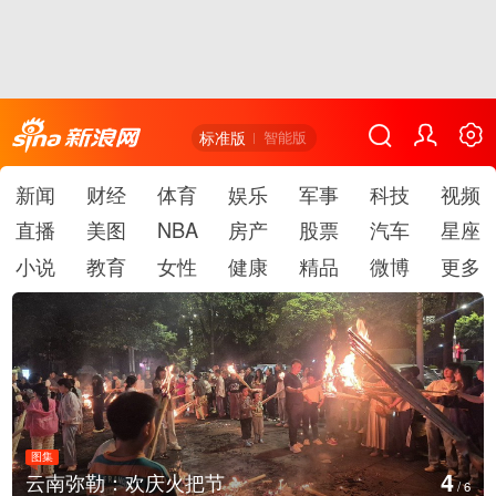
标准版
智能版
新闻
财经
体育
娱乐
军事
科技
视频
直播
美图
NBA
房产
股票
汽车
星座
小说
教育
女性
健康
精品
微博
更多
图集
5
庆火把节
江西铅山：千灯点
/
6