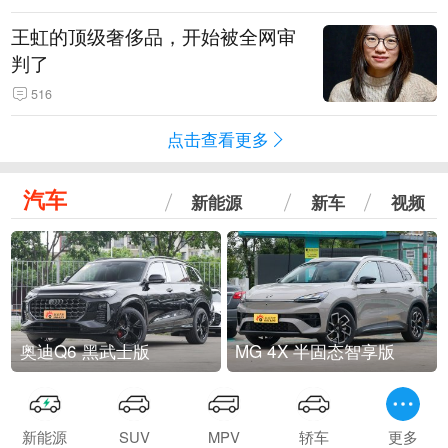
王虹的顶级奢侈品，开始被全网审
判了
516
点击查看更多
汽车
新能源
新车
视频
奥迪Q6 黑武士版
MG 4X 半固态智享版
新能源
SUV
MPV
轿车
更多