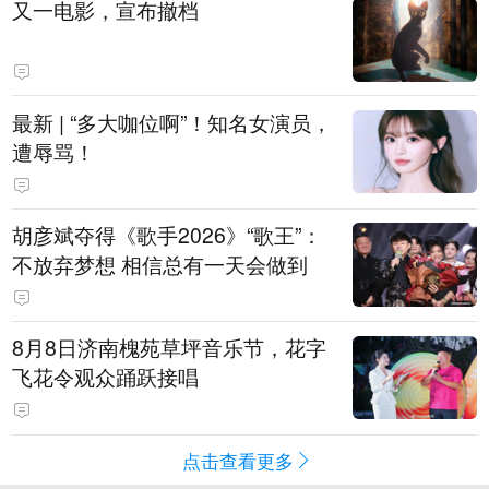
又一电影，宣布撤档
最新 | “多大咖位啊”！知名女演员，
遭辱骂！
胡彦斌夺得《歌手2026》“歌王”：
不放弃梦想 相信总有一天会做到
8月8日济南槐苑草坪音乐节，花字
飞花令观众踊跃接唱
点击查看更多