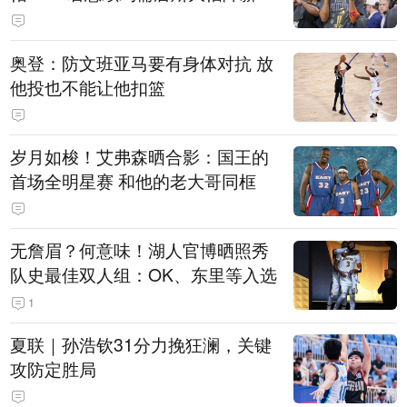
奥登：防文班亚马要有身体对抗 放
他投也不能让他扣篮
岁月如梭！艾弗森晒合影：国王的
首场全明星赛 和他的老大哥同框
无詹眉？何意味！湖人官博晒照秀
队史最佳双人组：OK、东里等入选
1
夏联｜孙浩钦31分力挽狂澜，关键
攻防定胜局