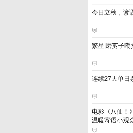
今日立秋，谚语
繁星|磨剪子嘞
连续27天单
电影《八仙！
温暖寄语小观