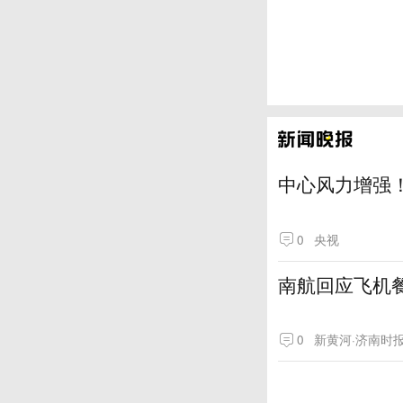
中心风力增强！
0
央视
南航回应飞机
0
新黄河·济南时