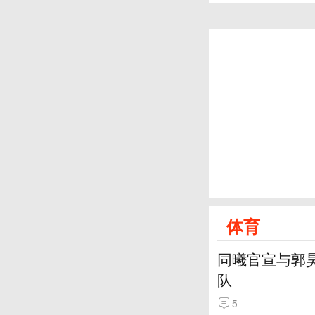
体育
同曦官宣与郭
队
5