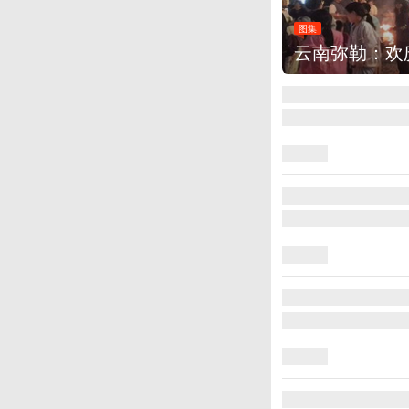
图集
云南弥勒：欢