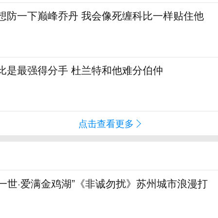
真想防一下巅峰乔丹 我会像死缠科比一样贴住他
比是最强得分手 杜兰特和他难分伯仲
点击查看更多
一世·爱满金鸡湖”《非诚勿扰》苏州城市浪漫打