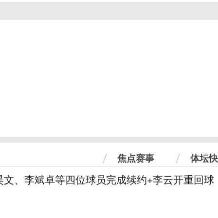
焦点赛事
体坛快
昊文、李斌卓等四位球员完成续约+李云开重回球