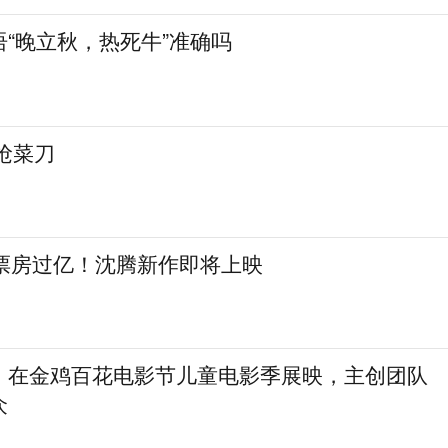
“晚立秋，热死牛”准确吗
抢菜刀
日票房过亿！沈腾新作即将上映
》在金鸡百花电影节儿童电影季展映，主创团队
众