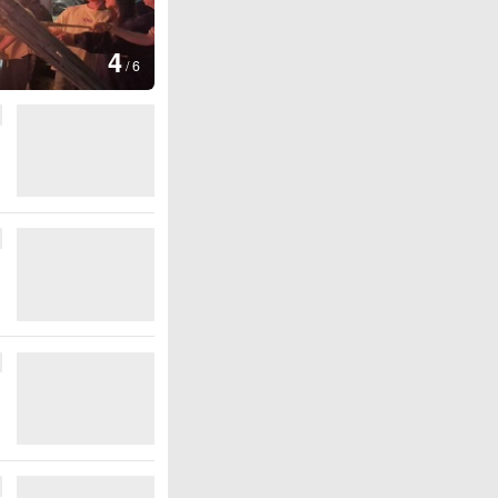
图集
4
江西铅山：千灯点亮葛仙村
/
6