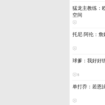
猛龙主教练：
空间
托尼·阿伦：詹
球爹：我好好
5
单打乔：若恩比