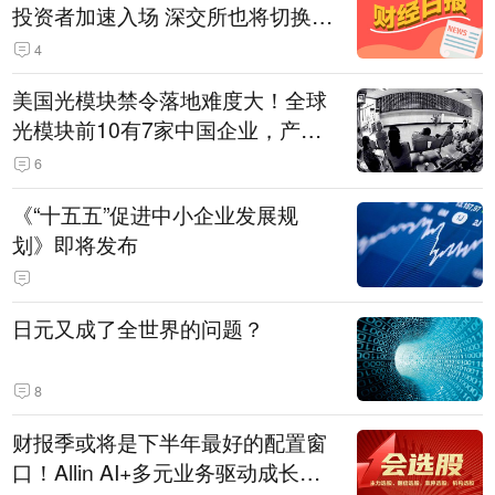
投资者加速入场 深交所也将切换交
易线路
4
美国光模块禁令落地难度大！全球
光模块前10有7家中国企业，产业
界人士：想“脱钩”并不容易
6
《“十五五”促进中小企业发展规
划》即将发布
日元又成了全世界的问题？
8
财报季或将是下半年最好的配置窗
口！Allin AI+多元业务驱动成长；