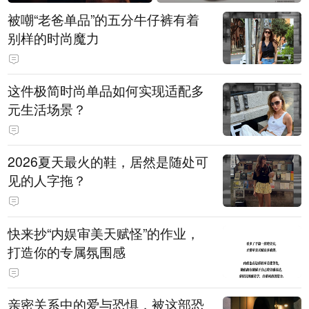
被嘲“老爸单品”的五分牛仔裤有着
别样的时尚魔力
这件极简时尚单品如何实现适配多
元生活场景？
2026夏天最火的鞋，居然是随处可
见的人字拖？
快来抄“内娱审美天赋怪”的作业，
打造你的专属氛围感
亲密关系中的爱与恐惧，被这部恐