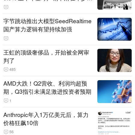
14.3万辆
字节跳动推出大模型SeedRealtime
国产算力逻辑有望持续加强
王虹的顶级奢侈品，开始被全网审
判了
485
AMD大跌！Q2营收、利润均超预
期，Q3指引未满足激进投资者预期
1
Anthropic年入1万亿美元后，算力
价格狂飙10倍
56