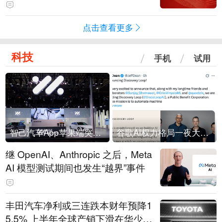
领先数智技术服务商，AI带来新机
遇
点击查看更多
科技
手机
试用
智己汽车App苹果端突然“下架”
谷歌AI权力格局一夜大洗牌
继 OpenAI、Anthropic 之后，Meta
AI 模型测试期间也发生“越界”事件
丰田汽车净利或三连跌本财年预降1
5.5% 上半年全球产销下滑在华少卖