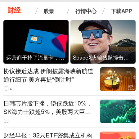
财经
股票
行情中心
下载APP
运营商干掉了流量卡，他们真的玩不起了
SpaceX火箭残骸撞击月球
协议接近达成 伊朗披露海峡新航道
通行细节 美方再提“倒计时”
4
日韩芯片股下挫，铠侠跌近10%，
SK海力士跌超5%，美股两大巨头
遭遇业绩杀
财经早报：32只ETF密集成立机构