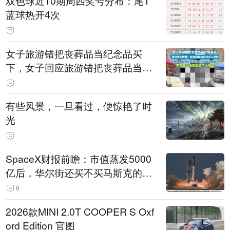
双色球近10期周四奖号分布：尾1
蓝球热开4次
女子旅游错把丧葬品当纪念品买
下，女子回应旅游错把丧葬品当纪
念品：已妥善解决，因自己无知闹
了大乌龙
有些风景，一旦看过，便惊艳了时
光
SpaceX财报前瞻：市值蒸发5000
亿后，华尔街还买不买马斯克的
账？
8
2026款MINI 2.0T COOPER S Oxf
ord Edition 官图