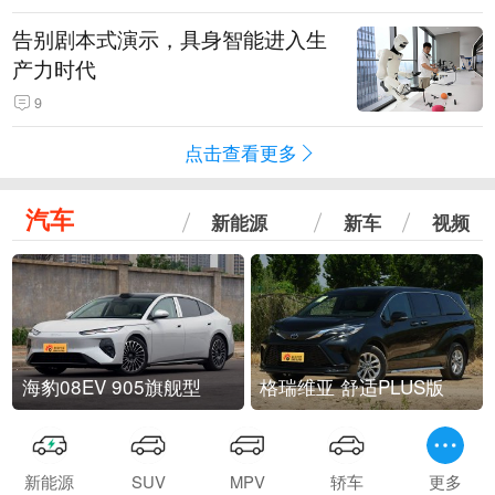
告别剧本式演示，具身智能进入生
产力时代
9
点击查看更多
汽车
新能源
新车
视频
海豹08EV 905旗舰型
格瑞维亚 舒适PLUS版
新能源
SUV
MPV
轿车
更多