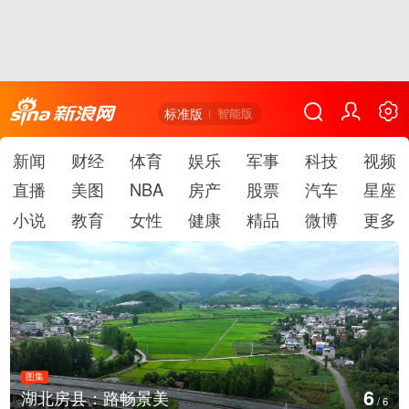
标准版
智能版
新闻
财经
体育
娱乐
军事
科技
视频
直播
美图
NBA
房产
股票
汽车
星座
小说
教育
女性
健康
精品
微博
更多
图集
1
德国：巴特施瓦尔巴赫森林野火
/
6