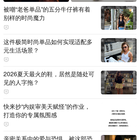
被嘲“老爸单品”的五分牛仔裤有着
别样的时尚魔力
这件极简时尚单品如何实现适配多
元生活场景？
2026夏天最火的鞋，居然是随处可
见的人字拖？
快来抄“内娱审美天赋怪”的作业，
打造你的专属氛围感
亲密关系中的爱与恐惧，被这部恐