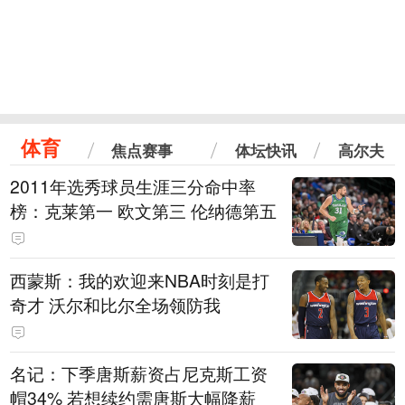
体育
焦点赛事
体坛快讯
高尔夫
2011年选秀球员生涯三分命中率
榜：克莱第一 欧文第三 伦纳德第五
西蒙斯：我的欢迎来NBA时刻是打
奇才 沃尔和比尔全场领防我
名记：下季唐斯薪资占尼克斯工资
帽34% 若想续约需唐斯大幅降薪