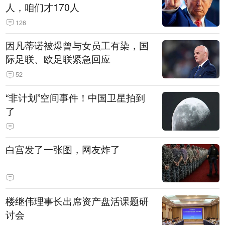
人，咱们才170人
126
因凡蒂诺被爆曾与女员工有染，国
际足联、欧足联紧急回应
52
“非计划”空间事件！中国卫星拍到
了
白宫发了一张图，网友炸了
楼继伟理事长出席资产盘活课题研
讨会