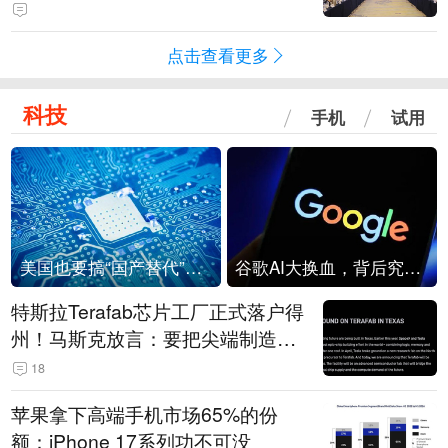
点击查看更多
科技
手机
试用
美国也要搞“国产替代”？先算清三笔账
谷歌AI大换血，背后究竟发生了什么？
特斯拉Terafab芯片工厂正式落户得
州！马斯克放言：要把尖端制造带
回美国
18
苹果拿下高端手机市场65%的份
额：iPhone 17系列功不可没