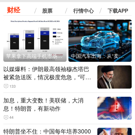
财经
股票
行情中心
下载APP
苹果拿下高端手机市场65%的份额：iPhone 17系列功不可没
中国汽车出海：从“卖出去”到“走进去”
以媒爆料：伊朗最高领袖穆杰塔巴
被紧急送医，情况极度危急，“可能
随时会死去”
133
加息，重大变数！美联储，大消
息！特朗普，有新动作
44
特朗普坐不住：中国每年培养3000