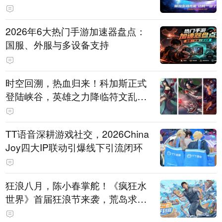
打造旗舰供电方案
2026年6大热门手游加速器盘点：
国服、外服与多设备支持
时空回溯，热血归来！科加斯正式
登陆峡谷，英雄之力降临符文乱
斗！
TT语音深耕游戏社交，2026China
Joy四大IP联动引爆线下引流闭环
狂浪八月，陈小春掌舵！《疯狂水
世界》首届狂浪节来袭，荒岛求生
直播即将开启