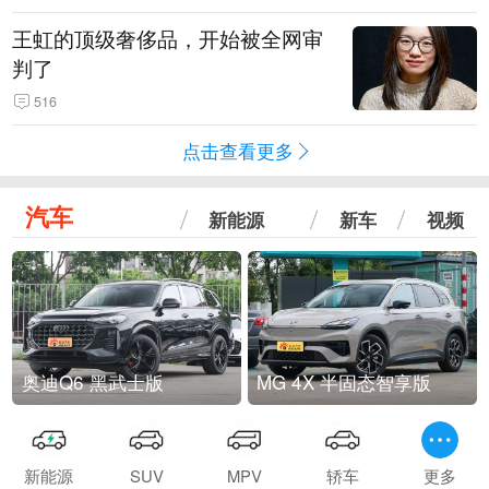
王虹的顶级奢侈品，开始被全网审
判了
516
点击查看更多
汽车
新能源
新车
视频
奥迪Q6 黑武士版
MG 4X 半固态智享版
新能源
SUV
MPV
轿车
更多