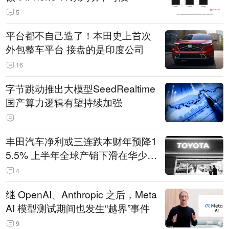
5
平台都不自己造了！本田史上首次
外包整车平台 接盘的是印度公司
16
字节跳动推出大模型SeedRealtime
国产算力逻辑有望持续加强
丰田汽车净利或三连跌本财年预降1
5.5% 上半年全球产销下滑在华少卖
14.3万辆
4
继 OpenAI、Anthropic 之后，Meta
AI 模型测试期间也发生“越界”事件
9