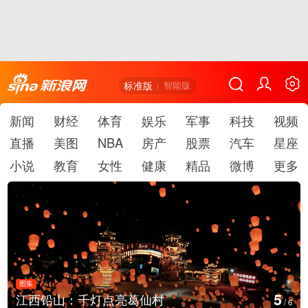
标准版
智能版
新闻
财经
体育
娱乐
军事
科技
视频
直播
美图
NBA
房产
股票
汽车
星座
小说
教育
女性
健康
精品
微博
更多
图集
6
葛仙村
上海：七彩稻田画迎最佳
/
6