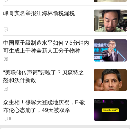
品牌回应：启动紧急调查
峰哥实名举报汪海林偷税漏税
中国原子级制造水平如何？5分钟内
可生成上千种全新人工分子物种
“美联储传声筒”要哑了？贝森特之
怒和沃什新政
众生相！篠塚大登跪地庆祝，F-勒
布伦心态崩了，49天被双杀
5