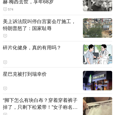
赫·梅西去世，享年68岁
574
美上诉法院叫停白宫宴会厅施工，
特朗普怒了：国家耻辱
碎片化健身，真的有用吗？
星巴克被打到瑞幸价
“脚下怎么有块白布？穿着穿着裤子
掉了，只剩下松紧带！”女子称名创
优品一次性内裤让自己颜面尽失！