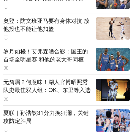
奥登：防文班亚马要有身体对抗 放
他投也不能让他扣篮
岁月如梭！艾弗森晒合影：国王的
首场全明星赛 和他的老大哥同框
无詹眉？何意味！湖人官博晒照秀
队史最佳双人组：OK、东里等入选
夏联｜孙浩钦31分力挽狂澜，关键
攻防定胜局