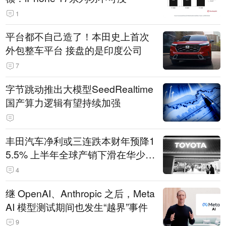
1
平台都不自己造了！本田史上首次
外包整车平台 接盘的是印度公司
7
字节跳动推出大模型SeedRealtime
国产算力逻辑有望持续加强
丰田汽车净利或三连跌本财年预降1
5.5% 上半年全球产销下滑在华少卖
14.3万辆
4
继 OpenAI、Anthropic 之后，Meta
AI 模型测试期间也发生“越界”事件
9