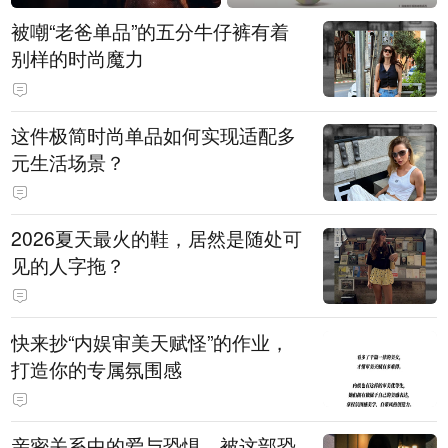
被嘲“老爸单品”的五分牛仔裤有着
别样的时尚魔力
这件极简时尚单品如何实现适配多
元生活场景？
2026夏天最火的鞋，居然是随处可
见的人字拖？
快来抄“内娱审美天赋怪”的作业，
打造你的专属氛围感
亲密关系中的爱与恐惧，被这部恐