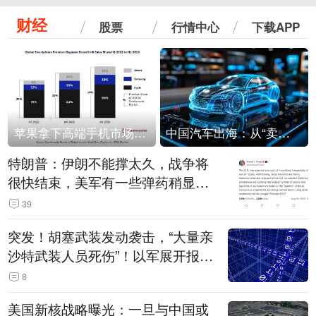
财经
股票
行情中心
下载APP
苹果拿下高端手机市场65%的份额：iPhone 17系列功不可没
中国汽车出海：从“卖出去”到“走进去”
特朗普：伊朗不能撑太久，战争将
很快结束，美军有一些弹药稍显紧
张！伊朗公布拟议的海峡管理文本
39
突发！胡塞武装发动袭击，“大量亲
沙特武装人员死伤”！以军展开报复
性空袭
8
美国新核战略曝光：一旦与中国或