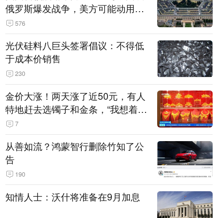
俄罗斯爆发战争，美方可能动用战
术核武器
576
光伏硅料八巨头签署倡议：不得低
于成本价销售
230
金价大涨！两天涨了近50元，有人
特地赶去选镯子和金条，“我想着买
起来可以保值，小批量进一些货”
7
从善如流？鸿蒙智行删除竹知了公
告
190
知情人士：沃什将准备在9月加息