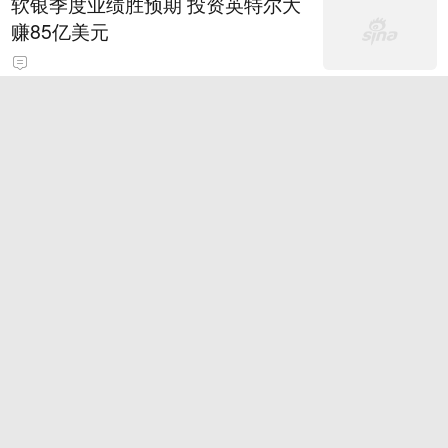
软银季度业绩胜预期 投资英特尔大
赚85亿美元
别克至境将全系首次整车OTA升级
覆盖智舱与辅助驾驶四大场景
关注微信-逍遥红单昨私推命中7
场！扫码看免费稳胆
Alphabet寻求通过发行10部分债券
筹集至多250亿美元
年轻人不愿学医了吗 ？高校临床医
学投档位次后移，学医真的不香了