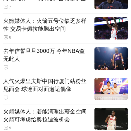
7
火箭媒体人：火箭五号位缺乏多样
性 交易卡佩拉能腾出空间
6
去年信誓旦旦3000万 今年NBA查
无此人
人气火爆里夫斯中国行厦门站粉丝
见面会 球迷面对面邂逅偶像
火箭媒体人：若能清理出薪金空间
火箭可考虑给奥拉迪波机会
9