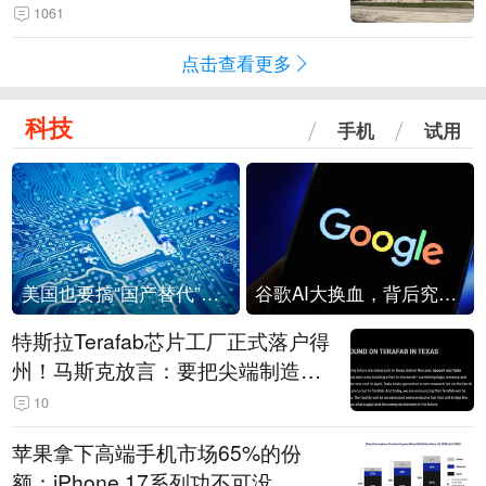
1061
点击查看更多
科技
手机
试用
美国也要搞“国产替代”？先算清三笔账
谷歌AI大换血，背后究竟发生了什么？
特斯拉Terafab芯片工厂正式落户得
州！马斯克放言：要把尖端制造带
回美国
10
苹果拿下高端手机市场65%的份
额：iPhone 17系列功不可没