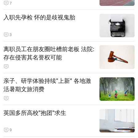
7
入职先孕检 怀的是歧视鬼胎
3
离职员工在朋友圈吐槽前老板 法院:
存在侵害其名誉权可能
亲子、研学体验持续"上新" 各地激
活暑期文旅消费
英国多所高校"抱团"求生
9