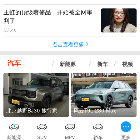
王虹的顶级奢侈品，开始被全网审
判了
516
点击查看更多
汽车
新能源
新车
视频
北京越野BJ30 旅行家
风云T9L 230 Max
新能源
SUV
MPV
轿车
更多