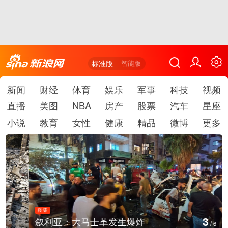
标准版
智能版
新闻
财经
体育
娱乐
军事
科技
视频
直播
美图
NBA
房产
股票
汽车
星座
小说
教育
女性
健康
精品
微博
更多
图集
3
叙利亚：大马士革发生爆炸
/
6