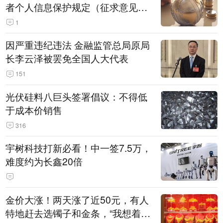
者个人信息保护规定（征求意见
稿）》公开征求意见
1
因严重违纪违法 金融监管总局原局
长李云泽被罢免全国人大代表
151
光伏硅料八巨头签署倡议：不得低
于成本价销售
316
宇树科技打新必看！中一签7.5万，
难度约为长鑫20倍
金价大涨！两天涨了近50元，有人
特地赶去选镯子和金条，“我想着买