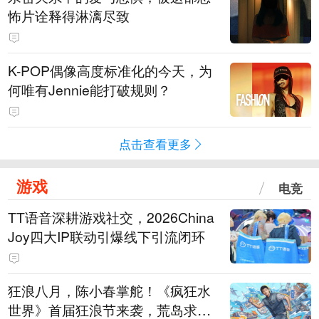
怖片诠释得淋漓尽致
K-POP偶像高度标准化的今天，为
何唯有Jennie能打破规则？
点击查看更多
游戏
电竞
TT语音深耕游戏社交，2026China
Joy四大IP联动引爆线下引流闭环
狂浪八月，陈小春掌舵！《疯狂水
世界》首届狂浪节来袭，荒岛求生