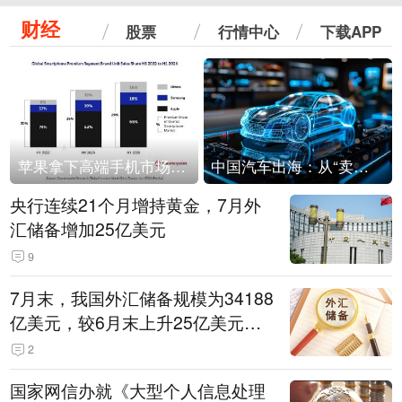
财经
股票
行情中心
下载APP
苹果拿下高端手机市场65%的份额：iPhone 17系列功不可没
中国汽车出海：从“卖出去”到“走进去”
央行连续21个月增持黄金，7月外
汇储备增加25亿美元
9
7月末，我国外汇储备规模为34188
亿美元，较6月末上升25亿美元，
升幅为0.07%
2
国家网信办就《大型个人信息处理