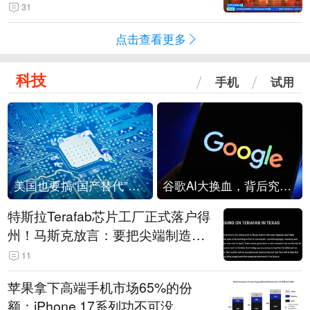
起来可以保值，小批量进一些货”
31
点击查看更多
科技
手机
试用
美国也要搞“国产替代”？先算清三笔账
谷歌AI大换血，背后究竟发生了什么？
特斯拉Terafab芯片工厂正式落户得
州！马斯克放言：要把尖端制造带
回美国
11
苹果拿下高端手机市场65%的份
额：iPhone 17系列功不可没