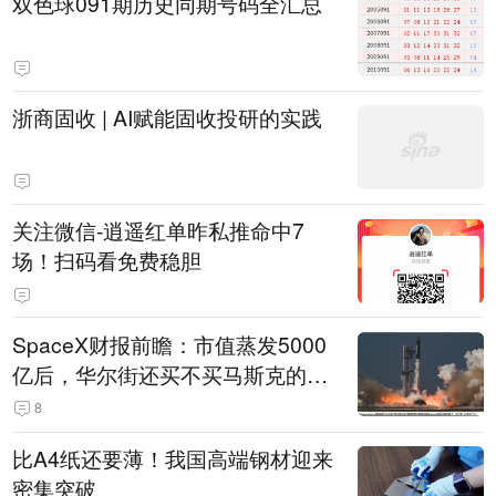
双色球091期历史同期号码全汇总
浙商固收 | AI赋能固收投研的实践
关注微信-逍遥红单昨私推命中7
场！扫码看免费稳胆
SpaceX财报前瞻：市值蒸发5000
亿后，华尔街还买不买马斯克的
账？
8
比A4纸还要薄！我国高端钢材迎来
密集突破