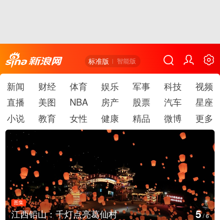
标准版
智能版
新闻
财经
体育
娱乐
军事
科技
视频
直播
美图
NBA
房产
股票
汽车
星座
小说
教育
女性
健康
精品
微博
更多
图集
6
葛仙村
上海：七彩稻田画迎最佳
/
6