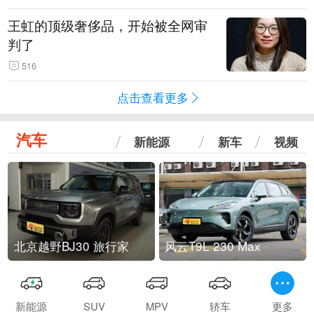
王虹的顶级奢侈品，开始被全网审
判了
516
点击查看更多
汽车
新能源
新车
视频
北京越野BJ30 旅行家
风云T9L 230 Max
新能源
SUV
MPV
轿车
更多