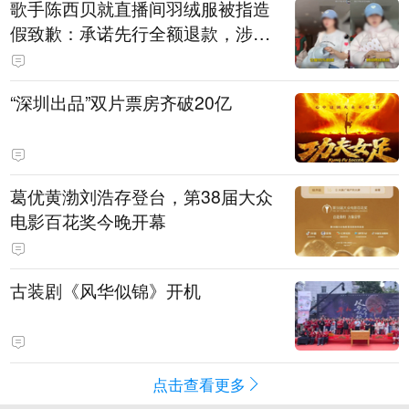
歌手陈西贝就直播间羽绒服被指造
假致歉：承诺先行全额退款，涉事
销售额约300万元
“深圳出品”双片票房齐破20亿
葛优黄渤刘浩存登台，第38届大众
电影百花奖今晚开幕
古装剧《风华似锦》开机
点击查看更多