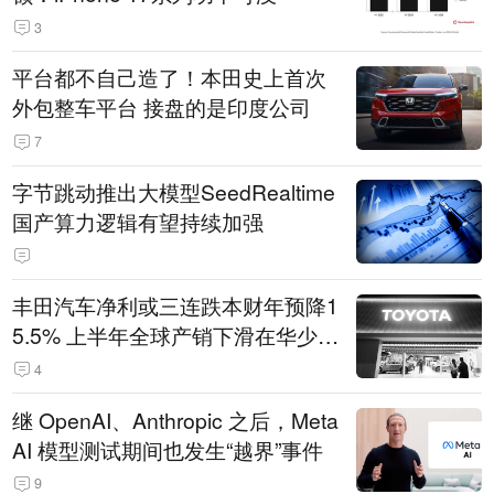
3
平台都不自己造了！本田史上首次
外包整车平台 接盘的是印度公司
7
字节跳动推出大模型SeedRealtime
国产算力逻辑有望持续加强
丰田汽车净利或三连跌本财年预降1
5.5% 上半年全球产销下滑在华少卖
14.3万辆
4
继 OpenAI、Anthropic 之后，Meta
AI 模型测试期间也发生“越界”事件
9