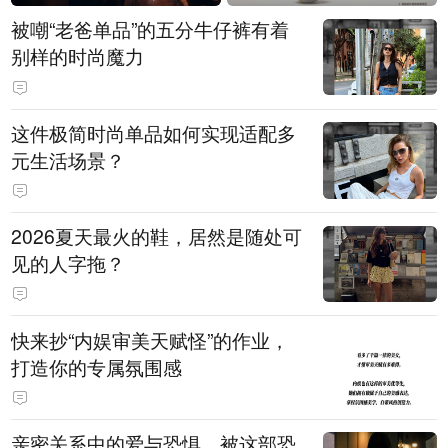
被嘲“老爸单品”的五分牛仔裤有着
别样的时尚魔力
这件极简时尚单品如何实现适配多
元生活场景？
2026夏天最火的鞋，居然是随处可
见的人字拖？
快来抄“内娱审美天赋怪”的作业，
打造你的专属氛围感
亲密关系中的爱与恐惧，被这部恐