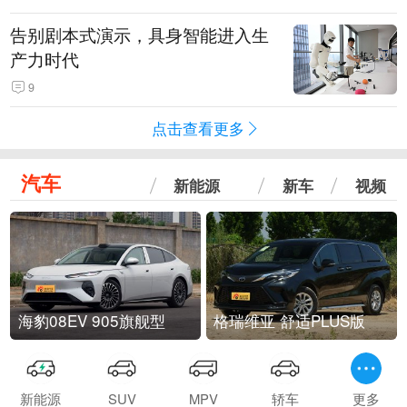
告别剧本式演示，具身智能进入生
产力时代
9
点击查看更多
汽车
新能源
新车
视频
海豹08EV 905旗舰型
格瑞维亚 舒适PLUS版
新能源
SUV
MPV
轿车
更多