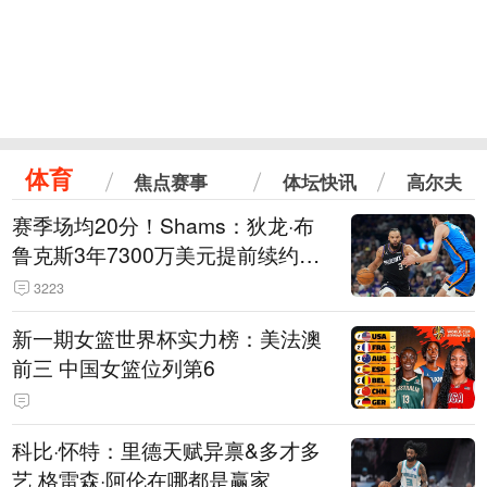
体育
焦点赛事
体坛快讯
高尔夫
赛季场均20分！Shams：狄龙·布
鲁克斯3年7300万美元提前续约太
阳
3223
新一期女篮世界杯实力榜：美法澳
前三 中国女篮位列第6
科比·怀特：里德天赋异禀&多才多
艺 格雷森·阿伦在哪都是赢家