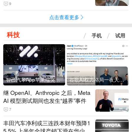
9
点击查看更多
科技
手机
试用
智己汽车App苹果端突然“下架”
谷歌AI权力格局一夜大洗牌
继 OpenAI、Anthropic 之后，Meta
AI 模型测试期间也发生“越界”事件
7
丰田汽车净利或三连跌本财年预降1
5.5% 上半年全球产销下滑在华少卖