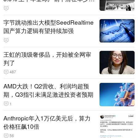
14.3万辆
字节跳动推出大模型SeedRealtime
国产算力逻辑有望持续加强
王虹的顶级奢侈品，开始被全网审
判了
487
AMD大跌！Q2营收、利润均超预
期，Q3指引未满足激进投资者预期
1
Anthropic年入1万亿美元后，算力
价格狂飙10倍
56