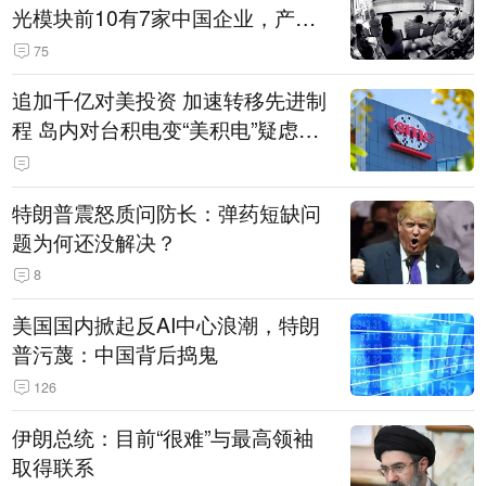
光模块前10有7家中国企业，产业
界人士：想“脱钩”并不容易
75
追加千亿对美投资 加速转移先进制
程 岛内对台积电变“美积电”疑虑担
忧加剧
特朗普震怒质问防长：弹药短缺问
题为何还没解决？
8
美国国内掀起反AI中心浪潮，特朗
普污蔑：中国背后捣鬼
126
伊朗总统：目前“很难”与最高领袖
取得联系