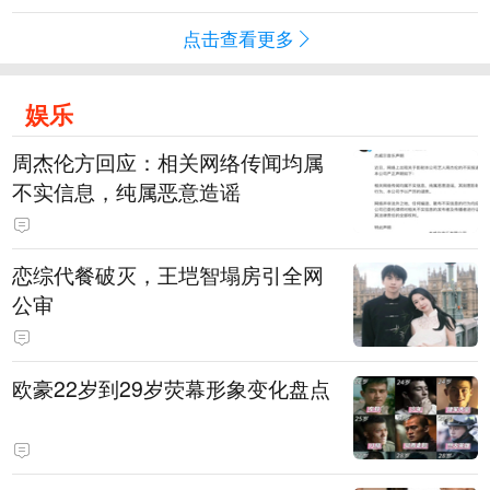
点击查看更多
娱乐
周杰伦方回应：相关网络传闻均属
不实信息，纯属恶意造谣
恋综代餐破灭，王垲智塌房引全网
公审
欧豪22岁到29岁荧幕形象变化盘点