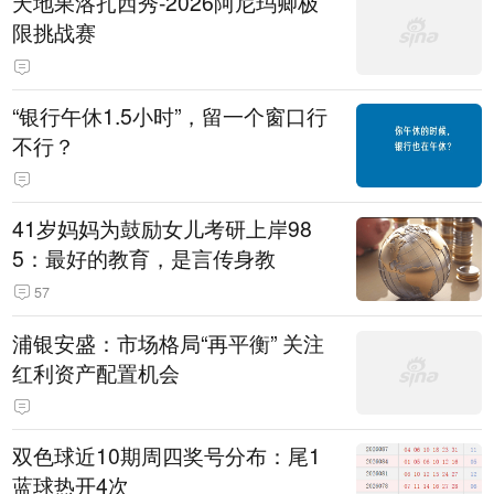
天地果洛扎西秀-2026阿尼玛卿极
限挑战赛
“银行午休1.5小时”，留一个窗口行
不行？
41岁妈妈为鼓励女儿考研上岸98
5：最好的教育，是言传身教
57
浦银安盛：市场格局“再平衡” 关注
红利资产配置机会
双色球近10期周四奖号分布：尾1
蓝球热开4次