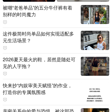
被嘲“老爸单品”的五分牛仔裤有着
别样的时尚魔力
这件极简时尚单品如何实现适配多
元生活场景？
2026夏天最火的鞋，居然是随处可
见的人字拖？
快来抄“内娱审美天赋怪”的作业，
打造你的专属氛围感
亲密关系中的爱与恐惧，被这部恐