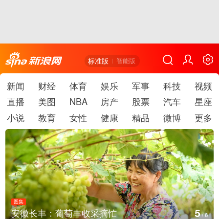
标准版
智能版
新闻
财经
体育
娱乐
军事
科技
视频
直播
美图
NBA
房产
股票
汽车
星座
小说
教育
女性
健康
精品
微博
更多
图集
6
萄丰收采摘忙
湖北房县：路畅景
/
6