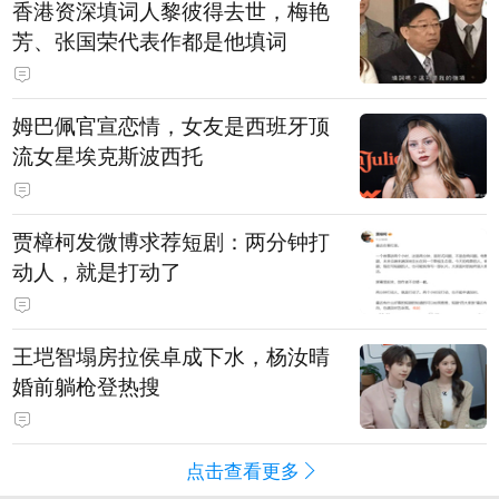
香港资深填词人黎彼得去世，梅艳
芳、张国荣代表作都是他填词
姆巴佩官宣恋情，女友是西班牙顶
流女星埃克斯波西托
贾樟柯发微博求荐短剧：两分钟打
动人，就是打动了
王垲智塌房拉侯卓成下水，杨汝晴
婚前躺枪登热搜
点击查看更多