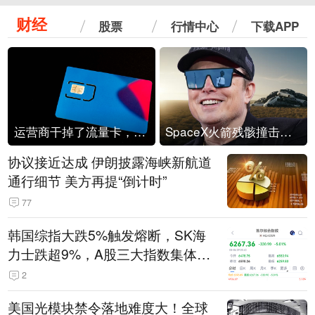
财经
股票
行情中心
下载APP
运营商干掉了流量卡，他们真的玩不起了
SpaceX火箭残骸撞击月球
协议接近达成 伊朗披露海峡新航道
通行细节 美方再提“倒计时”
77
韩国综指大跌5%触发熔断，SK海
力士跌超9%，A股三大指数集体低
开
2
美国光模块禁令落地难度大！全球