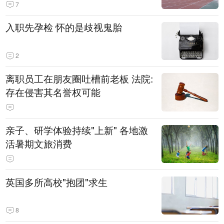
7
入职先孕检 怀的是歧视鬼胎
2
离职员工在朋友圈吐槽前老板 法院:
存在侵害其名誉权可能
亲子、研学体验持续"上新" 各地激
活暑期文旅消费
英国多所高校"抱团"求生
8