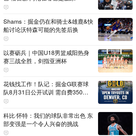
Shams：掘金仍在和骑士&雄鹿&快
船讨论沃特森可能的先签后换
以赛砺兵｜中国U18男篮咸阳热身
赛三战全胜，剑指亚洲杯
花钱找工作！队记：掘金G联赛球
队8月31日公开试训 需自费350美
元
科比·怀特：我们的球队非常出色 东
部变强是一个令人兴奋的挑战