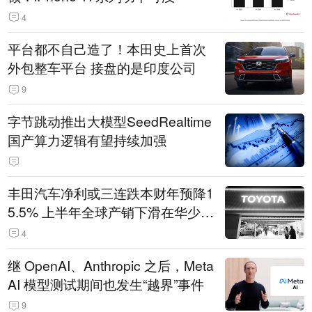
4
平台都不自己造了！本田史上首次
外包整车平台 接盘的是印度公司
9
字节跳动推出大模型SeedRealtime
国产算力逻辑有望持续加强
丰田汽车净利或三连跌本财年预降1
5.5% 上半年全球产销下滑在华少卖
14.3万辆
4
继 OpenAI、Anthropic 之后，Meta
AI 模型测试期间也发生“越界”事件
9