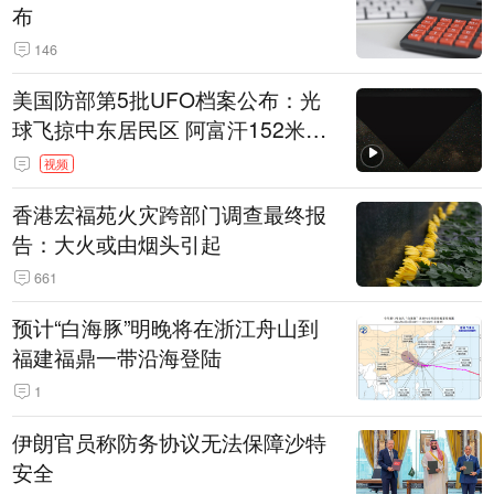
布
146
美国防部第5批UFO档案公布：光
球飞掠中东居民区 阿富汗152米三
角形遮蔽星光
视频
香港宏福苑火灾跨部门调查最终报
告：大火或由烟头引起
661
预计“白海豚”明晚将在浙江舟山到
福建福鼎一带沿海登陆
1
伊朗官员称防务协议无法保障沙特
安全