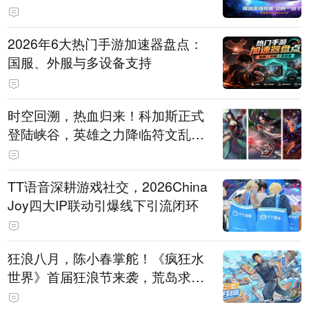
打造旗舰供电方案
2026年6大热门手游加速器盘点：
国服、外服与多设备支持
时空回溯，热血归来！科加斯正式
登陆峡谷，英雄之力降临符文乱
斗！
TT语音深耕游戏社交，2026China
Joy四大IP联动引爆线下引流闭环
狂浪八月，陈小春掌舵！《疯狂水
世界》首届狂浪节来袭，荒岛求生
直播即将开启