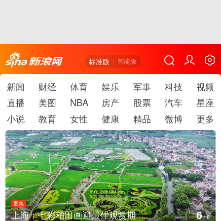
标准版
智能版
新闻
财经
体育
娱乐
军事
科技
视频
直播
美图
NBA
房产
股票
汽车
星座
小说
教育
女性
健康
精品
微博
更多
图集
1
厄瓜多尔总统诺沃亚会见阿根廷总统米莱
/
6