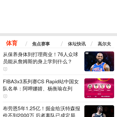
体育
焦点赛事
体坛快讯
高尔夫
从保养身体到打理商业！76人众球
员能从詹姆斯的身上学到什么？
FIBA3x3系列赛CS Rapid站中国女
队名单：阿呷娜婧、杨衡瑜在列
布劳恩5年1.25亿！掘金给沃特森报
价不到2000万 后者离队已成定局