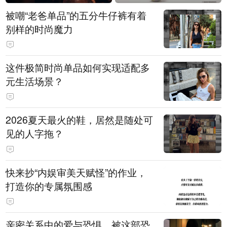
被嘲“老爸单品”的五分牛仔裤有着
别样的时尚魔力
这件极简时尚单品如何实现适配多
元生活场景？
2026夏天最火的鞋，居然是随处可
见的人字拖？
快来抄“内娱审美天赋怪”的作业，
打造你的专属氛围感
亲密关系中的爱与恐惧，被这部恐