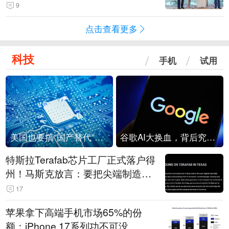
9
点击查看更多
科技
手机
试用
美国也要搞“国产替代”？先算清三笔账
谷歌AI大换血，背后究竟发生了什么？
特斯拉Terafab芯片工厂正式落户得
州！马斯克放言：要把尖端制造带
回美国
17
苹果拿下高端手机市场65%的份
额：iPhone 17系列功不可没