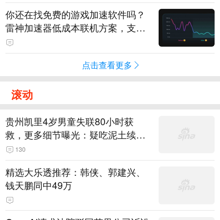
你还在找免费的游戏加速软件吗？
雷神加速器低成本联机方案，支持
免费试用
点击查看更多
滚动
贵州凯里4岁男童失联80小时获
救，更多细节曝光：疑吃泥土续
命，搜救至20米附近错过多找3天
130
精选大乐透推荐：韩侠、郭建兴、
钱天鹏同中49万