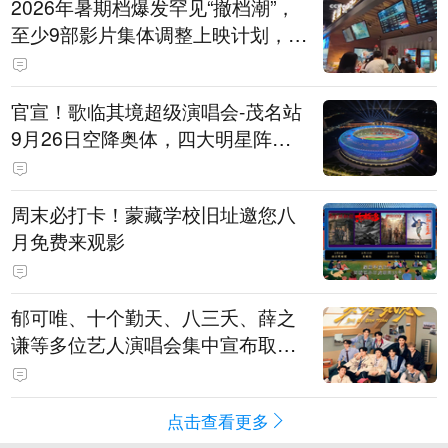
2026年暑期档爆发罕见“撤档潮”，
至少9部影片集体调整上映计划，影
评人直言不看好：凭啥认为换个时
间就能大卖？
官宣！歌临其境超级演唱会-茂名站
9月26日空降奥体，四大明星阵容
重磅揭晓
周末必打卡！蒙藏学校旧址邀您八
月免费来观影
郁可唯、十个勤天、八三夭、薛之
谦等多位艺人演唱会集中宣布取消
或延期
点击查看更多