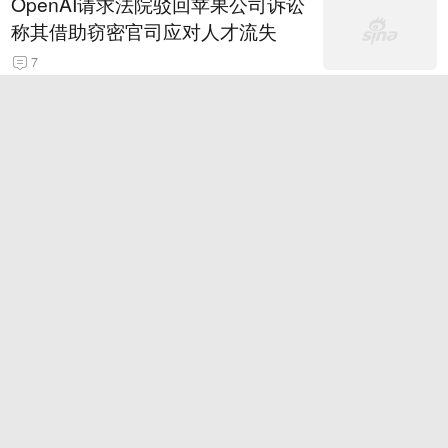
OpenAI请求法院驳回苹果公司诉讼
称其借助窃密官司应对人才流失
7
老彩民18元套餐票中大乐透721万
购彩全凭心情
2026款MINI 2.0T COOPER S Oxf
ord Edition 官图
1
陈幸同零封大藤沙月采访！强调赛
前准备，谈第四局逆转，展望下轮
15
浙江台州《告全体市民书》