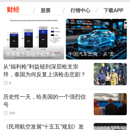
财经
股票
行情中心
下载APP
苹果拿下高端手机市场65%的份额：iPhone 17系列功不可没
中国汽车出海：从“卖出去”到“走进去”
从“福利枪”利益链到深层枪支崇
拜，泰国为何反复上演枪击悲剧？
8
历史性一天，给美国的一个强烈信
号
249
《民用航空发展“十五五”规划》发