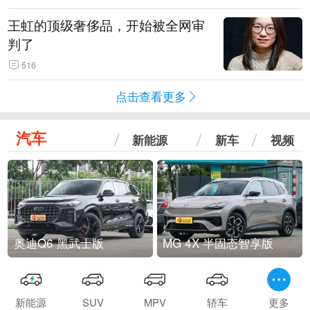
王虹的顶级奢侈品，开始被全网审
判了
516
点击查看更多
汽车
新能源
新车
视频
奥迪Q6 黑武士版
MG 4X 半固态智享版
新能源
SUV
MPV
轿车
更多