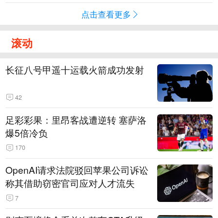
点击查看更多
滚动
长征八号甲遥十运载火箭成功发射
42
足彩彩果：里昂客战遭逆转 塞萨洛
爆5倍冷负
170
OpenAI请求法院驳回苹果公司诉讼
称其借助窃密官司应对人才流失
7