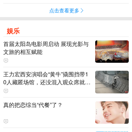
点击查看更多
娱乐
首届太阳岛电影周启动 展现光影与
文旅的相互赋能
王力宏西安演唱会“黄牛”撬围挡带1
0人藏匿场馆，还没混入观众席就被
抓
真的把恋综当“代餐”了？