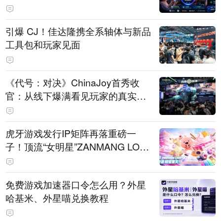
引爆 CJ！佳达隆携全系轴体与新品
工具包和玩家见面
《代号：对决》ChinaJoy首秀收
官：从线下爆满看见玩家的真实期
待
虎牙游戏发行IP矩阵再落重磅一
子！顶流“女明星”ZANMANG LOO
PY 正版3D消除手游《消消奇遇》
惊喜曝光
免费游戏加速器口令怎么用？外星
哈基米、外星喵兑换教程