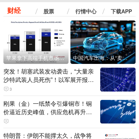
财经
股票
行情中心
下载APP
苹果拿下高端手机市场65%的份额：iPhone 17系列功不可没
中国汽车出海：从“卖出去”到“走进去”
突发！胡塞武装发动袭击，“大量亲
沙特武装人员死伤”！以军展开报复
性空袭
3
刚果（金）一纸禁令引爆铜市！铜
价逼近历史峰值，供应危机再升
级？
特朗普：伊朗不能撑太久，战争将