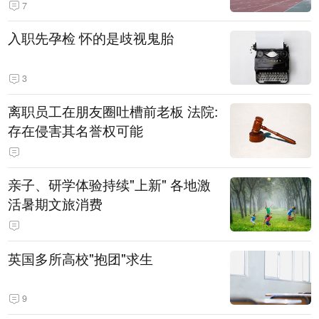
7
入职先孕检 怀的是歧视鬼胎
3
离职员工在朋友圈吐槽前老板 法院:
存在侵害其名誉权可能
亲子、研学体验持续"上新" 各地激
活暑期文旅消费
英国多所高校"抱团"求生
9