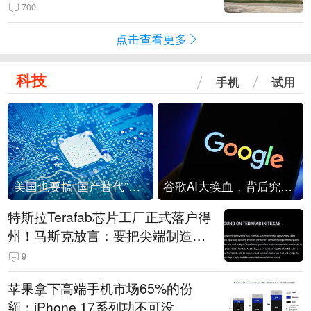
700
点击查看更多
科技
手机
试用
美国也要搞“国产替代”？先算清三笔账
谷歌AI大换血，背后究竟发生了什么？
特斯拉Terafab芯片工厂正式落户得
州！马斯克放言：要把尖端制造带
回美国
9
苹果拿下高端手机市场65%的份
额：iPhone 17系列功不可没