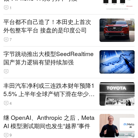
1
平台都不自己造了！本田史上首次
外包整车平台 接盘的是印度公司
7
字节跳动推出大模型SeedRealtime
国产算力逻辑有望持续加强
丰田汽车净利或三连跌本财年预降1
5.5% 上半年全球产销下滑在华少卖
14.3万辆
4
继 OpenAI、Anthropic 之后，Meta
AI 模型测试期间也发生“越界”事件
9