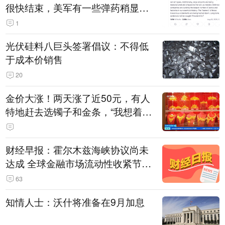
很快结束，美军有一些弹药稍显紧
张！伊朗公布拟议的海峡管理文本
1
光伏硅料八巨头签署倡议：不得低
于成本价销售
20
金价大涨！两天涨了近50元，有人
特地赶去选镯子和金条，“我想着买
起来可以保值，小批量进一些货”
财经早报：霍尔木兹海峡协议尚未
达成 全球金融市场流动性收紧节奏
暂缓
63
知情人士：沃什将准备在9月加息