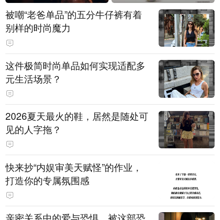
被嘲“老爸单品”的五分牛仔裤有着
别样的时尚魔力
这件极简时尚单品如何实现适配多
元生活场景？
2026夏天最火的鞋，居然是随处可
见的人字拖？
快来抄“内娱审美天赋怪”的作业，
打造你的专属氛围感
亲密关系中的爱与恐惧，被这部恐