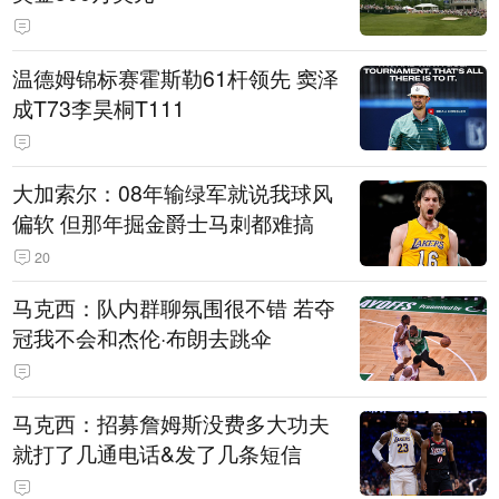
温德姆锦标赛霍斯勒61杆领先 窦泽
成T73李昊桐T111
大加索尔：08年输绿军就说我球风
偏软 但那年掘金爵士马刺都难搞
20
马克西：队内群聊氛围很不错 若夺
冠我不会和杰伦·布朗去跳伞
马克西：招募詹姆斯没费多大功夫
就打了几通电话&发了几条短信