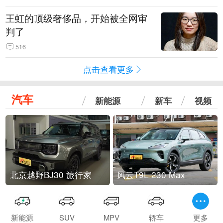
王虹的顶级奢侈品，开始被全网审
判了
516
点击查看更多
汽车
新能源
新车
视频
北京越野BJ30 旅行家
风云T9L 230 Max
新能源
SUV
MPV
轿车
更多