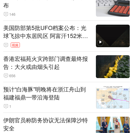
布
146
美国防部第5批UFO档案公布：光
球飞掠中东居民区 阿富汗152米三
角形遮蔽星光
视频
香港宏福苑火灾跨部门调查最终报
告：大火或由烟头引起
656
预计“白海豚”明晚将在浙江舟山到
福建福鼎一带沿海登陆
1
伊朗官员称防务协议无法保障沙特
安全