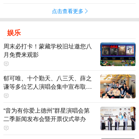
点击查看更多
娱乐
周末必打卡！蒙藏学校旧址邀您八
月免费来观影
郁可唯、十个勤天、八三夭、薛之
谦等多位艺人演唱会集中宣布取消
或延期
“音为有你爱上德州”群星演唱会第
二季新闻发布会暨开票仪式举办