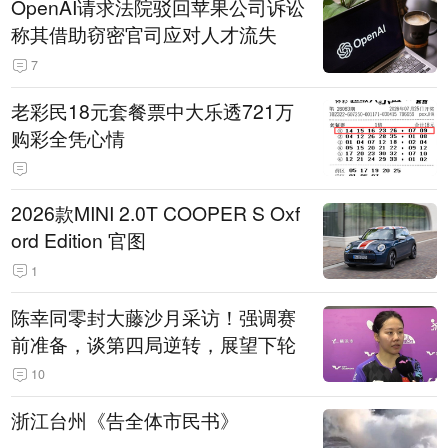
OpenAI请求法院驳回苹果公司诉讼
称其借助窃密官司应对人才流失
7
老彩民18元套餐票中大乐透721万
购彩全凭心情
2026款MINI 2.0T COOPER S Oxf
ord Edition 官图
1
陈幸同零封大藤沙月采访！强调赛
前准备，谈第四局逆转，展望下轮
10
浙江台州《告全体市民书》