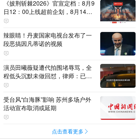
《披荆斩棘2026》官宣定档：8月9
日12：00上线超前企划，8月14日
初见面直播，8月15日、16日两天
进行初舞台直播
辣眼睛！丹麦国家电视台发布了一
段恶搞因凡蒂诺的视频
演员田曦薇疑遭代拍围堵辱骂，全
程低头沉默未做回怼，律师：已超
出公众人物应容忍的合理界限
受台风“白海豚”影响 苏州多场户外
活动宣布取消或延期
点击查看更多