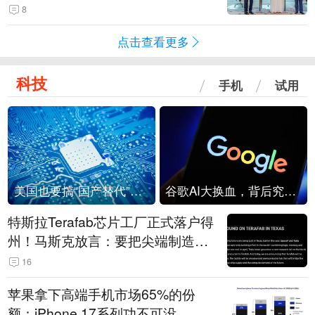
8
点击查看更多
科技
手机
试用
美国也要搞“国产替代”？先算清三笔账
谷歌AI大换血，背后究竟发生了什么？
特斯拉Terafab芯片工厂正式落户得
州！马斯克放言：要把尖端制造带
回美国
16
苹果拿下高端手机市场65%的份
额：iPhone 17系列功不可没