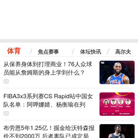
体育
焦点赛事
体坛快讯
高尔夫
从保养身体到打理商业！76人众球
员能从詹姆斯的身上学到什么？
FIBA3x3系列赛CS Rapid站中国女
队名单：阿呷娜婧、杨衡瑜在列
布劳恩5年1.25亿！掘金给沃特森报
价不到2000万 后者离队已成定局