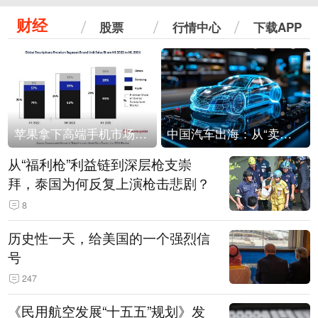
财经
股票
行情中心
下载APP
苹果拿下高端手机市场65%的份额：iPhone 17系列功不可没
中国汽车出海：从“卖出去”到“走进去”
从“福利枪”利益链到深层枪支崇
拜，泰国为何反复上演枪击悲剧？
8
历史性一天，给美国的一个强烈信
号
247
《民用航空发展“十五五”规划》发