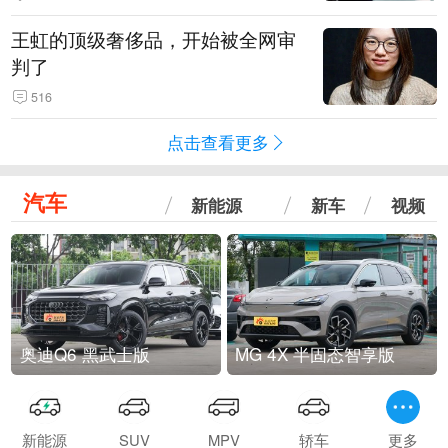
王虹的顶级奢侈品，开始被全网审
判了
516
点击查看更多
汽车
新能源
新车
视频
奥迪Q6 黑武士版
MG 4X 半固态智享版
新能源
SUV
MPV
轿车
更多