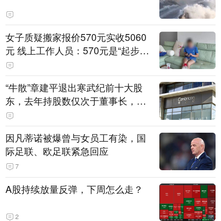
女子质疑搬家报价570元实收5060
元 线上工作人员：570元是“起步
价”
“牛散”章建平退出寒武纪前十大股
东，去年持股数仅次于董事长，或
已套现走人
因凡蒂诺被爆曾与女员工有染，国
际足联、欧足联紧急回应
7
A股持续放量反弹，下周怎么走？
2