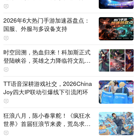
打造旗舰供电方案
2026年6大热门手游加速器盘点：
国服、外服与多设备支持
时空回溯，热血归来！科加斯正式
登陆峡谷，英雄之力降临符文乱
斗！
TT语音深耕游戏社交，2026China
Joy四大IP联动引爆线下引流闭环
狂浪八月，陈小春掌舵！《疯狂水
世界》首届狂浪节来袭，荒岛求生
直播即将开启