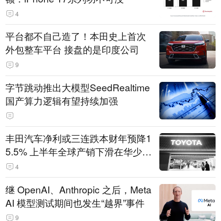
4
平台都不自己造了！本田史上首次
外包整车平台 接盘的是印度公司
9
字节跳动推出大模型SeedRealtime
国产算力逻辑有望持续加强
丰田汽车净利或三连跌本财年预降1
5.5% 上半年全球产销下滑在华少卖
14.3万辆
4
继 OpenAI、Anthropic 之后，Meta
AI 模型测试期间也发生“越界”事件
9