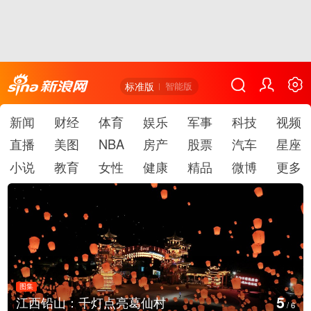
标准版
智能版
新闻
财经
体育
娱乐
军事
科技
视频
直播
美图
NBA
房产
股票
汽车
星座
小说
教育
女性
健康
精品
微博
更多
图集
6
上海：七彩稻田画迎最佳观赏
/
6