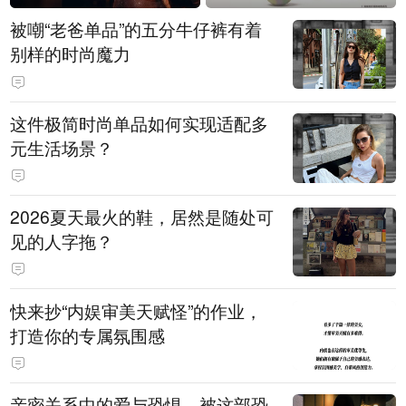
被嘲“老爸单品”的五分牛仔裤有着
别样的时尚魔力
这件极简时尚单品如何实现适配多
元生活场景？
2026夏天最火的鞋，居然是随处可
见的人字拖？
快来抄“内娱审美天赋怪”的作业，
打造你的专属氛围感
亲密关系中的爱与恐惧，被这部恐