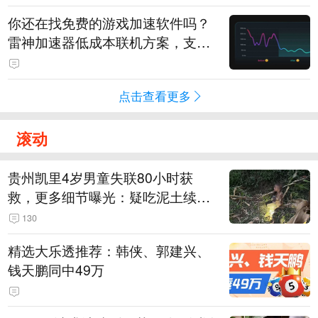
你还在找免费的游戏加速软件吗？
雷神加速器低成本联机方案，支持
免费试用
点击查看更多
滚动
贵州凯里4岁男童失联80小时获
救，更多细节曝光：疑吃泥土续
命，搜救至20米附近错过多找3天
130
精选大乐透推荐：韩侠、郭建兴、
钱天鹏同中49万