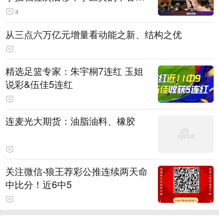
吗
4
从三点六万亿元增量看动能之新、结构之优
精选足篮专家：朱宇桐7连红 玉姐
说彩&伍佳5连红
连麦光大期货：油脂油料、橡胶
关注微信-狼王荐彩公推连续两天命
中比分！近6中5