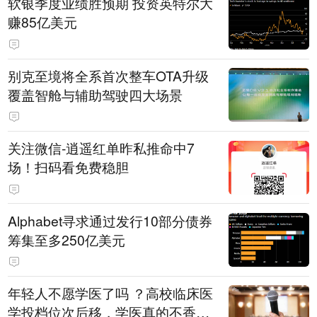
软银季度业绩胜预期 投资英特尔大
赚85亿美元
别克至境将全系首次整车OTA升级
覆盖智舱与辅助驾驶四大场景
关注微信-逍遥红单昨私推命中7
场！扫码看免费稳胆
Alphabet寻求通过发行10部分债券
筹集至多250亿美元
年轻人不愿学医了吗 ？高校临床医
学投档位次后移，学医真的不香了