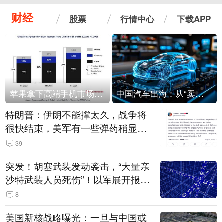
财经
股票
行情中心
下载APP
苹果拿下高端手机市场65%的份额：iPhone 17系列功不可没
中国汽车出海：从“卖出去”到“走进去”
特朗普：伊朗不能撑太久，战争将
很快结束，美军有一些弹药稍显紧
张！伊朗公布拟议的海峡管理文本
39
突发！胡塞武装发动袭击，“大量亲
沙特武装人员死伤”！以军展开报复
性空袭
8
美国新核战略曝光：一旦与中国或