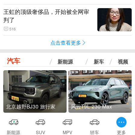
王虹的顶级奢侈品，开始被全网审
判了
516
点击查看更多
汽车
新能源
新车
视频
北京越野BJ30 旅行家
风云T9L 230 Max
新能源
SUV
MPV
轿车
更多