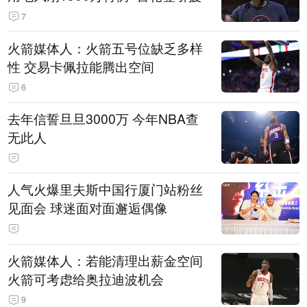
7
火箭媒体人：火箭五号位缺乏多样
性 交易卡佩拉能腾出空间
6
去年信誓旦旦3000万 今年NBA查
无此人
人气火爆里夫斯中国行厦门站粉丝
见面会 球迷面对面邂逅偶像
火箭媒体人：若能清理出薪金空间
火箭可考虑给奥拉迪波机会
9