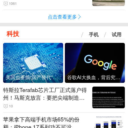
1061
点击查看更多
科技
手机
试用
美国也要搞“国产替代”？先算清三笔账
谷歌AI大换血，背后究竟发生了什么？
特斯拉Terafab芯片工厂正式落户得
州！马斯克放言：要把尖端制造带
回美国
10
苹果拿下高端手机市场65%的份
额：iPhone 17系列功不可没