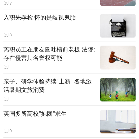
7
入职先孕检 怀的是歧视鬼胎
3
离职员工在朋友圈吐槽前老板 法院:
存在侵害其名誉权可能
亲子、研学体验持续"上新" 各地激
活暑期文旅消费
英国多所高校"抱团"求生
9