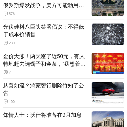
俄罗斯爆发战争，美方可能动用战
术核武器
576
光伏硅料八巨头签署倡议：不得低
于成本价销售
230
金价大涨！两天涨了近50元，有人
特地赶去选镯子和金条，“我想着买
起来可以保值，小批量进一些货”
7
从善如流？鸿蒙智行删除竹知了公
告
190
知情人士：沃什将准备在9月加息