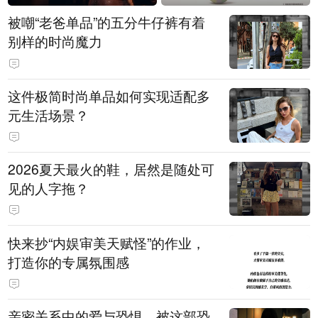
被嘲“老爸单品”的五分牛仔裤有着
别样的时尚魔力
这件极简时尚单品如何实现适配多
元生活场景？
2026夏天最火的鞋，居然是随处可
见的人字拖？
快来抄“内娱审美天赋怪”的作业，
打造你的专属氛围感
亲密关系中的爱与恐惧，被这部恐