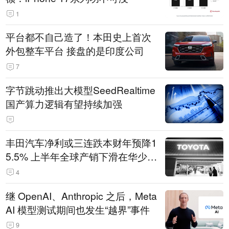
1
平台都不自己造了！本田史上首次
外包整车平台 接盘的是印度公司
7
字节跳动推出大模型SeedRealtime
国产算力逻辑有望持续加强
丰田汽车净利或三连跌本财年预降1
5.5% 上半年全球产销下滑在华少卖
14.3万辆
4
继 OpenAI、Anthropic 之后，Meta
AI 模型测试期间也发生“越界”事件
9