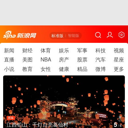
标准版
智能版
新闻
财经
体育
娱乐
军事
科技
视频
直播
美图
NBA
房产
股票
汽车
星座
小说
教育
女性
健康
精品
微博
更多
图集
6
上海：七彩稻田画迎最佳观赏
/
6