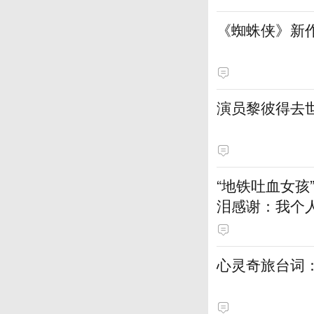
《蜘蛛侠》新
演员黎彼得去
“地铁吐血女孩
泪感谢：我个人
元
心灵奇旅台词