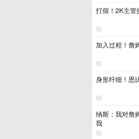
打假！2K主管
加入过程！詹
身形纤细！恩
纳斯：我对詹
我