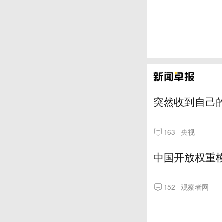
突然收到自己
163
央视
中国开放权重模
152
观察者网