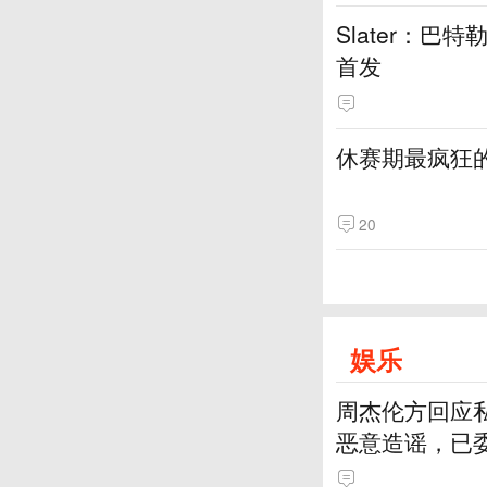
Slater：
首发
休赛期最疯狂
20
娱乐
周杰伦方回应
恶意造谣，已
的全部权利