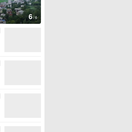
1
/
6