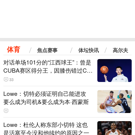
体育
焦点赛事
体坛快讯
高尔夫
对话单场101分的“江西球王”：曾是
CUBA赛区得分王，因膝伤错过CB
A选秀
33
Lowe：切特必须证明自己能进攻
要么成为司机&要么成为本·西蒙斯
Lowe：杜伦人称东部小切特 这也
是活塞至今没和他续约的原因之一