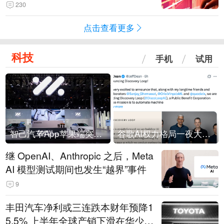
230
点击查看更多
科技
手机
试用
智己汽车App苹果端突然“下架”
谷歌AI权力格局一夜大洗牌
继 OpenAI、Anthropic 之后，Meta
AI 模型测试期间也发生“越界”事件
9
丰田汽车净利或三连跌本财年预降1
5.5% 上半年全球产销下滑在华少卖