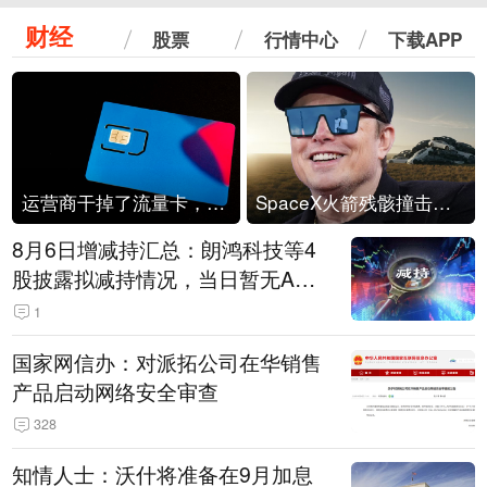
财经
股票
行情中心
下载APP
运营商干掉了流量卡，他们真的玩不起了
SpaceX火箭残骸撞击月球
8月6日增减持汇总：朗鸿科技等4
股披露拟减持情况，当日暂无A股
公司披露拟增持情况（表）
1
国家网信办：对派拓公司在华销售
产品启动网络安全审查
328
知情人士：沃什将准备在9月加息