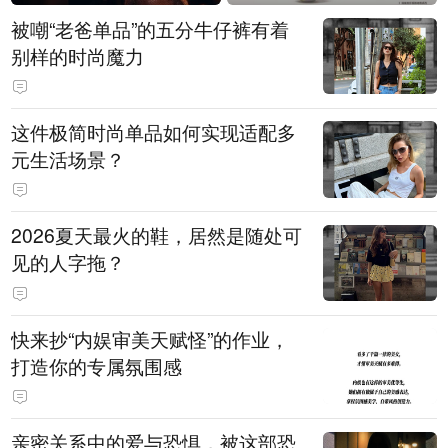
被嘲“老爸单品”的五分牛仔裤有着
别样的时尚魔力
这件极简时尚单品如何实现适配多
元生活场景？
2026夏天最火的鞋，居然是随处可
见的人字拖？
快来抄“内娱审美天赋怪”的作业，
打造你的专属氛围感
亲密关系中的爱与恐惧，被这部恐