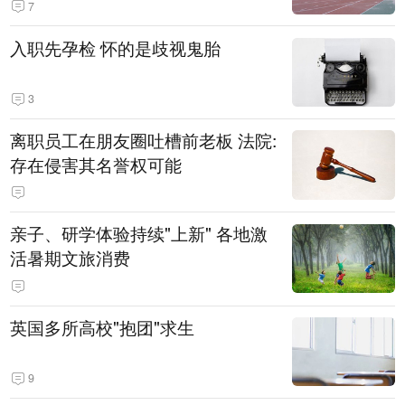
7
入职先孕检 怀的是歧视鬼胎
3
离职员工在朋友圈吐槽前老板 法院:
存在侵害其名誉权可能
亲子、研学体验持续"上新" 各地激
活暑期文旅消费
英国多所高校"抱团"求生
9