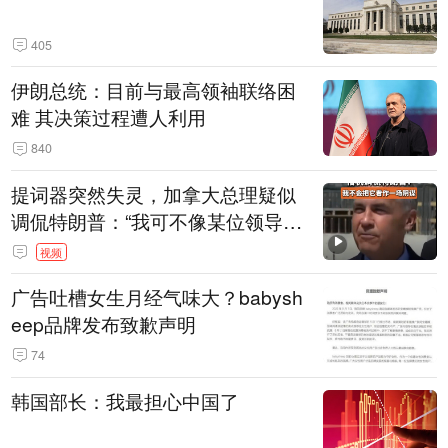
405
伊朗总统：目前与最高领袖联络困
难 其决策过程遭人利用
840
提词器突然失灵，加拿大总理疑似
调侃特朗普：“我可不像某位领导
人，把这当成一场阴谋”，全场哄笑
视频
广告吐槽女生月经气味大？babysh
eep品牌发布致歉声明
74
韩国部长：我最担心中国了