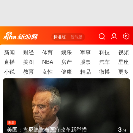
标准版
智能版
新闻
财经
体育
娱乐
军事
科技
视频
直播
美图
NBA
房产
股票
汽车
星座
小说
教育
女性
健康
精品
微博
更多
图集
3
美国：肯尼迪宣布医疗改革新举措
/
6