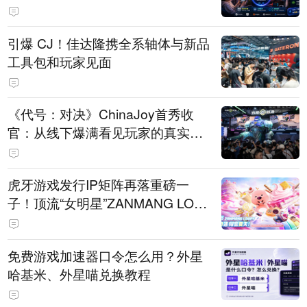
引爆 CJ！佳达隆携全系轴体与新品
工具包和玩家见面
《代号：对决》ChinaJoy首秀收
官：从线下爆满看见玩家的真实期
待
虎牙游戏发行IP矩阵再落重磅一
子！顶流“女明星”ZANMANG LOO
PY 正版3D消除手游《消消奇遇》
惊喜曝光
免费游戏加速器口令怎么用？外星
哈基米、外星喵兑换教程