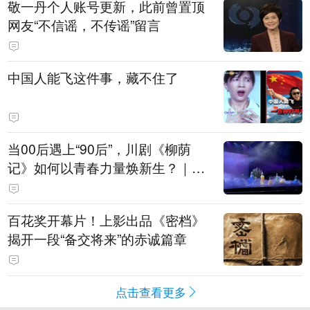
敬一丹个人账号更新，此前曾置顶
网友“不信谣，不传谣”留言
中国人能飞这件事，藏不住了
当00后遇上“90后”，川剧《柳荫
记》如何以青春力量焕新生？｜文
化观察
百花奖开幕片！上影出品《密档》
揭开一段“备交将来”的赤诚篇章
点击查看更多