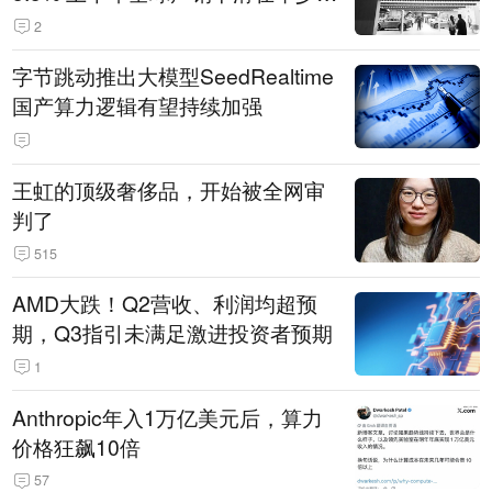
14.3万辆
2
字节跳动推出大模型SeedRealtime
国产算力逻辑有望持续加强
王虹的顶级奢侈品，开始被全网审
判了
515
AMD大跌！Q2营收、利润均超预
期，Q3指引未满足激进投资者预期
1
Anthropic年入1万亿美元后，算力
价格狂飙10倍
57