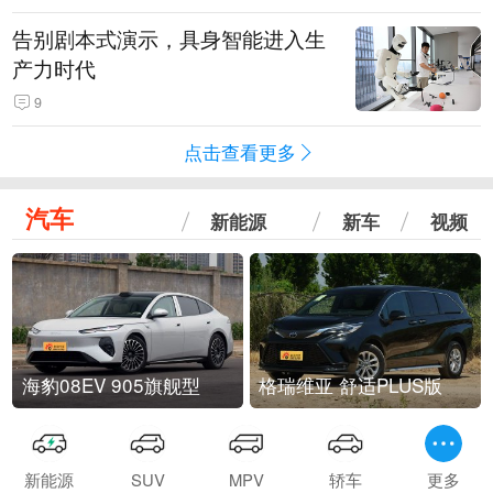
告别剧本式演示，具身智能进入生
产力时代
9
点击查看更多
汽车
新能源
新车
视频
海豹08EV 905旗舰型
格瑞维亚 舒适PLUS版
新能源
SUV
MPV
轿车
更多