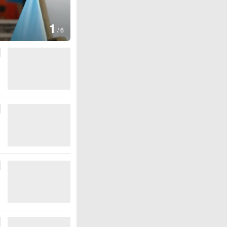
1
/
6