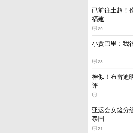
已前往土超！伤
福建
20
小贾巴里：我很
23
神似！布雷迪
评
亚运会女篮分组
泰国
21