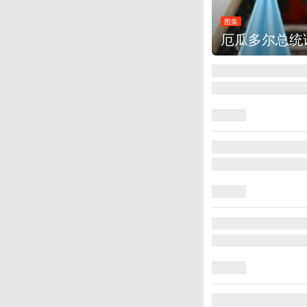
图集
厄瓜多尔总统