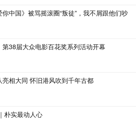
爱你中国》被骂摇滚圈“叛徒”，我不屑跟他们吵
，第38届大众电影百花奖系列活动开幕
队亮相大同 怀旧港风吹到千年古都
见｜朴实最动人心