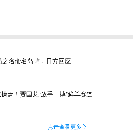
员之名命名岛屿，日方回应
全权操盘！贾国龙“放手一搏”鲜羊赛道
点击查看更多