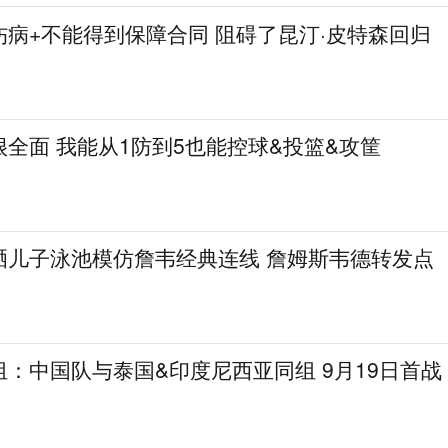
病+不能得到保障合同 阻碍了昆汀·皮特森回归
全面 我能从1防到5也能控球&投篮&攻筐
晒儿子泳池模仿詹韦经典连线 詹姆斯韦德转发点
：中国队与泰国&印度尼西亚同组 9月19日首战