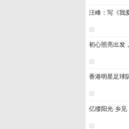
汪峰：写《我
初心照亮出发
香港明星足球
亿缕阳光·乡