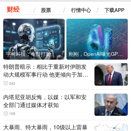
财经
股票
行情中心
下载APP
宇树科技，今日打新！
刚刚，OpenAI曝光GPT-6！传10万亿参数，8月强行发布
特朗普暗示：相比于重新对伊朗发
动大规模军事行动 他更倾向于加大
经济施压
343
内塔尼亚胡反悔，以媒：以军和安
全部门通过媒体才获知
108
大暴雨、特大暴雨，10级以上雷暴