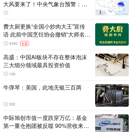
大风要来了！中央气象台预警：今
天到明天，浙江、安徽有特大暴雨
费大厨更换“全国小炒肉大王”宣传
语 此前中国烹饪协会撤销“大师名
师”等称号
4340
专题
高盛：中国AI板块不存在整体泡沫
三大细分领域最具投资价值
109
牛弹琴：美国，此地无银三百两
302
中际旭创市值一度跌穿万亿：基金
第一重仓抱团被反噬 90%营收来自