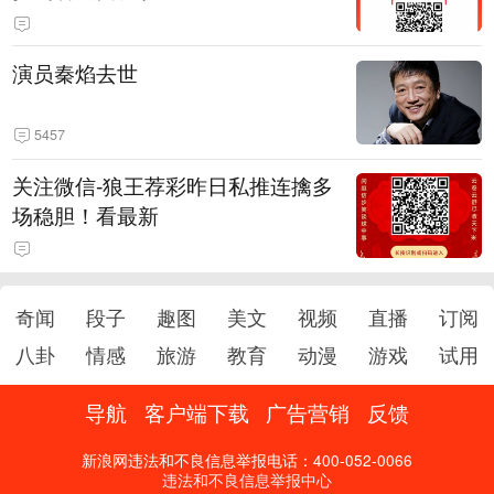
演员秦焰去世
5457
关注微信-狼王荐彩昨日私推连擒多
场稳胆！看最新
奇闻
段子
趣图
美文
视频
直播
订阅
八卦
情感
旅游
教育
动漫
游戏
试用
导航
客户端下载
广告营销
反馈
新浪网违法和不良信息举报电话：400-052-0066
违法和不良信息举报中心