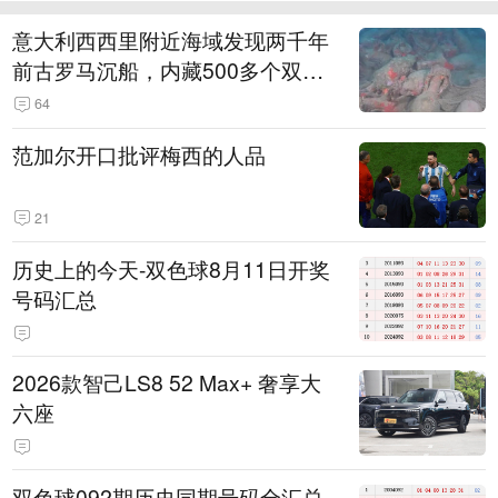
意大利西西里附近海域发现两千年
前古罗马沉船，内藏500多个双耳
陶罐
64
范加尔开口批评梅西的人品
21
历史上的今天-双色球8月11日开奖
号码汇总
2026款智己LS8 52 Max+ 奢享大
六座
双色球092期历史同期号码全汇总