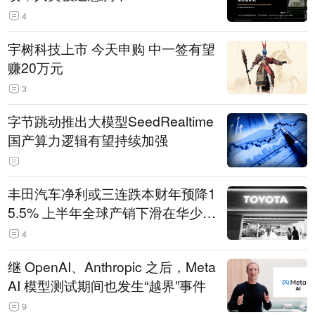
4
宇树科技上市 今天申购 中一签有望
赚20万元
3
字节跳动推出大模型SeedRealtime
国产算力逻辑有望持续加强
丰田汽车净利或三连跌本财年预降1
5.5% 上半年全球产销下滑在华少卖
14.3万辆
4
继 OpenAI、Anthropic 之后，Meta
AI 模型测试期间也发生“越界”事件
9