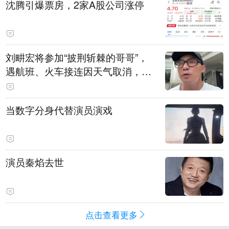
沈腾引爆票房，2家A股公司涨停
刘畊宏将参加“披荆斩棘的哥哥”，
遇航班、火车接连因天气取消，本
人回应：录节目太披荆斩棘了，还
得先乘风破浪
当数字分身代替演员演戏
演员秦焰去世
点击查看更多