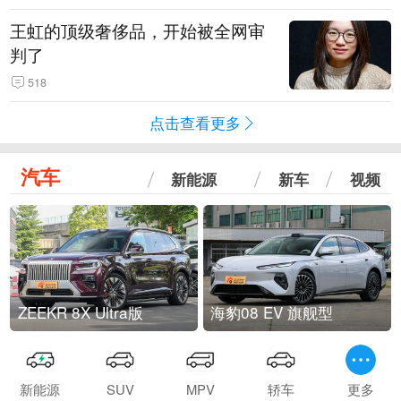
王虹的顶级奢侈品，开始被全网审
判了
518
点击查看更多
汽车
新能源
新车
视频
ZEEKR 8X Ultra版
海豹08 EV 旗舰型
新能源
SUV
MPV
轿车
更多