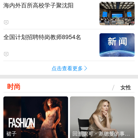
海内外百所高校学子聚沈阳
全国计划招聘特岗教师8954名
点击查看更多
时尚
女性
裙子
回溯妮可・基德曼的事业轨迹