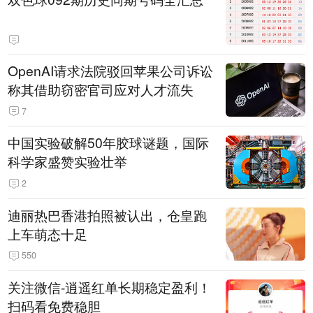
OpenAI请求法院驳回苹果公司诉讼
称其借助窃密官司应对人才流失
7
中国实验破解50年胶球谜题，国际
科学家盛赞实验壮举
2
迪丽热巴香港拍照被认出，仓皇跑
上车萌态十足
550
关注微信-逍遥红单长期稳定盈利！
扫码看免费稳胆