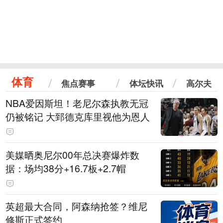
体育
焦点赛事
体坛快讯
高尔夫
NBA爱因斯坦！老尼尔森执教无冠
仍被铭记 大郅德克库里视他为恩人
美媒晒奥尼尔00年总决赛爆炸数
据：场均38分+16.7板+2.7帽
英超最大合同，阿森纳抢签？维尼
修斯正式签约