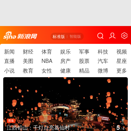
标准版
智能版
新闻
财经
体育
娱乐
军事
科技
视频
直播
美图
NBA
房产
股票
汽车
星座
小说
教育
女性
健康
精品
微博
更多
图集
6
葛仙村
上海：七彩稻田画迎最佳
/
6