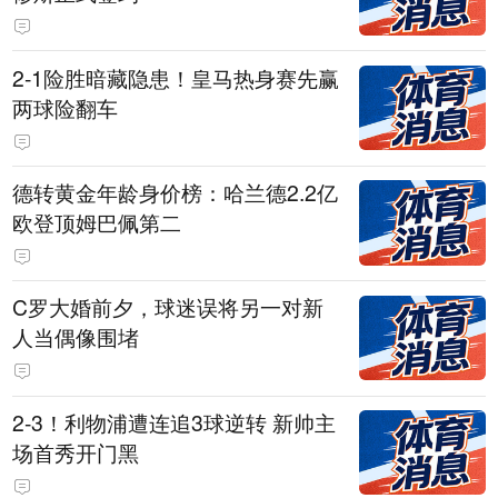
2-1险胜暗藏隐患！皇马热身赛先赢
两球险翻车
德转黄金年龄身价榜：哈兰德2.2亿
欧登顶姆巴佩第二
C罗大婚前夕，球迷误将另一对新
人当偶像围堵
2-3！利物浦遭连追3球逆转 新帅主
场首秀开门黑