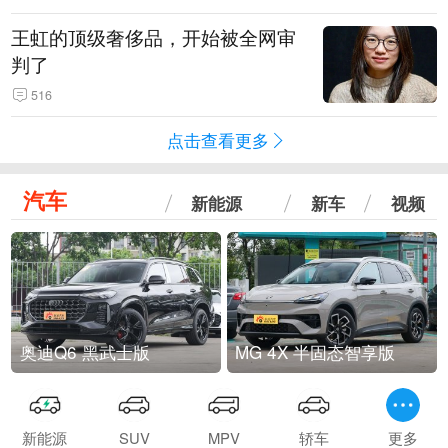
王虹的顶级奢侈品，开始被全网审
判了
516
点击查看更多
汽车
新能源
新车
视频
奥迪Q6 黑武士版
MG 4X 半固态智享版
新能源
SUV
MPV
轿车
更多