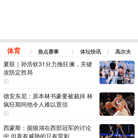
体育
焦点赛事
体坛快讯
高尔夫
夏联｜孙浩钦31分力挽狂澜，关键
攻防定胜局
德安东尼：原本林书豪要被裁掉 林
疯狂期间他令人难以置信
西蒙斯：掘狼湖在西部冠军的讨论
中 但真有威胁的只有雷刺