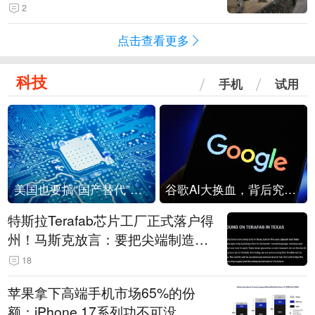
机
2
点击查看更多
科技
手机
试用
美国也要搞“国产替代”？先算清三笔账
谷歌AI大换血，背后究竟发生了什么？
特斯拉Terafab芯片工厂正式落户得
州！马斯克放言：要把尖端制造带
回美国
18
苹果拿下高端手机市场65%的份
额：iPhone 17系列功不可没