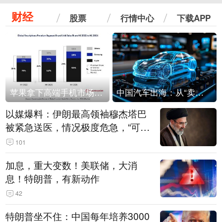
财经
股票
行情中心
下载APP
苹果拿下高端手机市场65%的份额：iPhone 17系列功不可没
中国汽车出海：从“卖出去”到“走进去”
以媒爆料：伊朗最高领袖穆杰塔巴
被紧急送医，情况极度危急，“可能
随时会死去”
101
加息，重大变数！美联储，大消
息！特朗普，有新动作
42
特朗普坐不住：中国每年培养3000