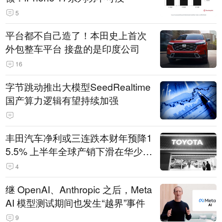
5
平台都不自己造了！本田史上首次
外包整车平台 接盘的是印度公司
16
字节跳动推出大模型SeedRealtime
国产算力逻辑有望持续加强
丰田汽车净利或三连跌本财年预降1
5.5% 上半年全球产销下滑在华少卖
14.3万辆
4
继 OpenAI、Anthropic 之后，Meta
AI 模型测试期间也发生“越界”事件
9