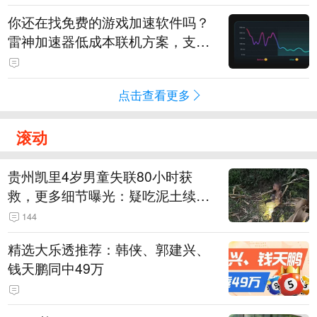
你还在找免费的游戏加速软件吗？
雷神加速器低成本联机方案，支持
免费试用
点击查看更多
滚动
贵州凯里4岁男童失联80小时获
救，更多细节曝光：疑吃泥土续
命，搜救至20米附近错过多找3天
144
精选大乐透推荐：韩侠、郭建兴、
钱天鹏同中49万