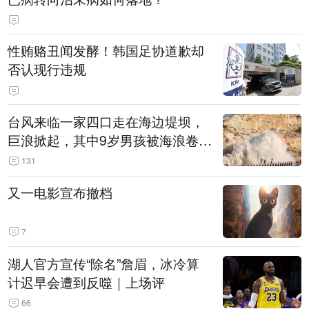
性贿赂丑闻发酵！韩国足协道歉却
否认现行违规
台风来临一家四口走在海边堤坝，
巨浪掀起，其中9岁男孩被海浪卷
走，目前搜救仍在进行中
131
又一电影宣布撤档
7
湖人官方宣传“除名”詹眉，冰冷算
计迟早会遭到反噬｜上场评
66