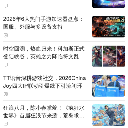
打造旗舰供电方案
2026年6大热门手游加速器盘点：
国服、外服与多设备支持
时空回溯，热血归来！科加斯正式
登陆峡谷，英雄之力降临符文乱
斗！
TT语音深耕游戏社交，2026China
Joy四大IP联动引爆线下引流闭环
狂浪八月，陈小春掌舵！《疯狂水
世界》首届狂浪节来袭，荒岛求生
直播即将开启