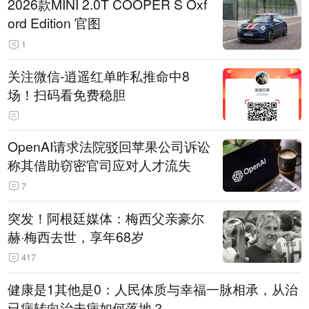
2026款MINI 2.0T COOPER S Oxf
ord Edition 官图
1
关注微信-逍遥红单昨私推命中8
场！扫码看免费稳胆
OpenAI请求法院驳回苹果公司诉讼
称其借助窃密官司应对人才流失
7
突发！阿根廷媒体：梅西父亲豪尔
赫·梅西去世，享年68岁
417
健康是1其他是0：人民体质与幸福一脉相承，从治
已病转向治未病如何落地？