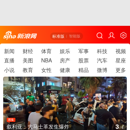
标准版
智能版
新闻
财经
体育
娱乐
军事
科技
视频
直播
美图
NBA
房产
股票
汽车
星座
小说
教育
女性
健康
精品
微博
更多
图集
4
云南弥勒：欢庆火把节
/
6