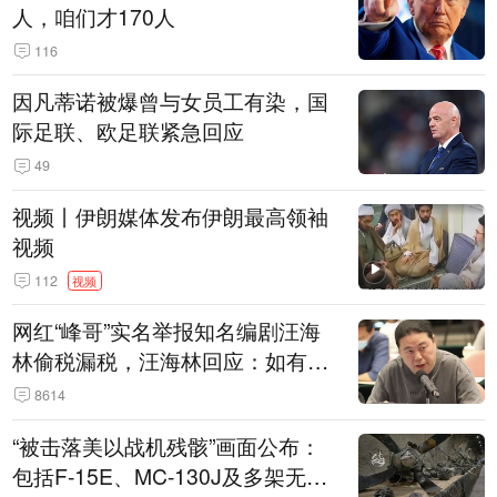
人，咱们才170人
116
因凡蒂诺被爆曾与女员工有染，国
际足联、欧足联紧急回应
49
视频丨伊朗媒体发布伊朗最高领袖
视频
112
视频
网红“峰哥”实名举报知名编剧汪海
林偷税漏税，汪海林回应：如有违
法行为，相关机构自会进行评判和
8614
处理
“被击落美以战机残骸”画面公布：
包括F-15E、MC-130J及多架无人