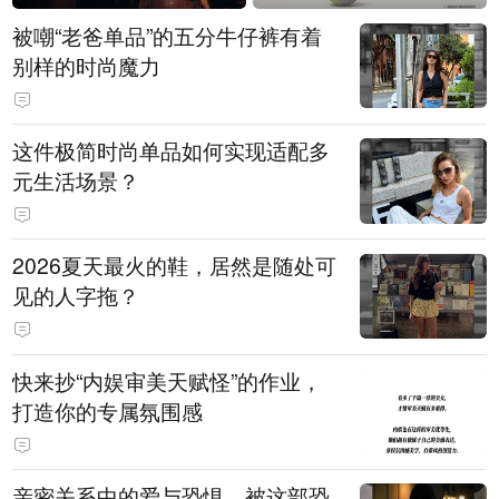
被嘲“老爸单品”的五分牛仔裤有着
别样的时尚魔力
这件极简时尚单品如何实现适配多
元生活场景？
2026夏天最火的鞋，居然是随处可
见的人字拖？
快来抄“内娱审美天赋怪”的作业，
打造你的专属氛围感
亲密关系中的爱与恐惧，被这部恐