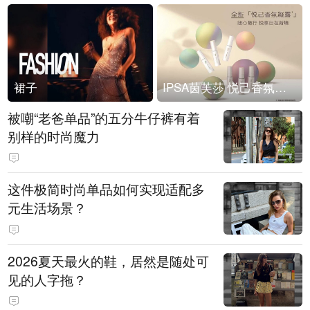
裙子
IPSA茵芙莎 悦己香氛凝露上市
被嘲“老爸单品”的五分牛仔裤有着
别样的时尚魔力
这件极简时尚单品如何实现适配多
元生活场景？
2026夏天最火的鞋，居然是随处可
见的人字拖？