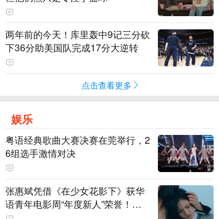
两年前的今天！库里轰中9记三分砍
下36分助美国队完成17分大逆转
点击查看更多
娱乐
粤语经典歌曲大赛决赛在莞举行，2
6组选手激情对决
张惠斌凭借《在少女花影下》获华
语青年电影周“年度新人”荣誉！该
电影全程在广州取景，采用粤语对