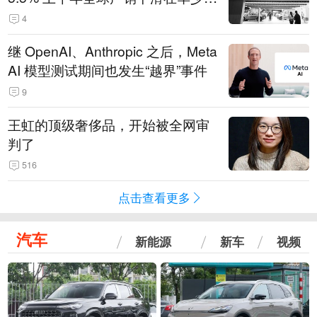
14.3万辆
4
继 OpenAI、Anthropic 之后，Meta
AI 模型测试期间也发生“越界”事件
9
王虹的顶级奢侈品，开始被全网审
判了
516
点击查看更多
汽车
新能源
新车
视频