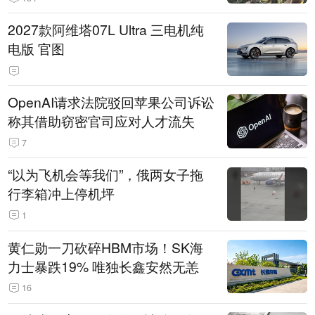
2027款阿维塔07L Ultra 三电机纯
电版 官图
OpenAI请求法院驳回苹果公司诉讼
称其借助窃密官司应对人才流失
7
“以为飞机会等我们”，俄两女子拖
行李箱冲上停机坪
1
黄仁勋一刀砍碎HBM市场！SK海
力士暴跌19% 唯独长鑫安然无恙
16