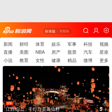
标准版
智能版
新闻
财经
体育
娱乐
军事
科技
视频
直播
美图
NBA
房产
股票
汽车
星座
小说
教育
女性
健康
精品
微博
更多
图集
6
灯点亮葛仙村
上海：七彩稻田画
/
6