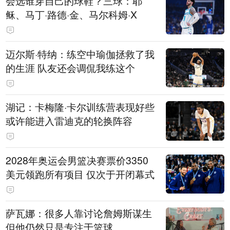
会选谁穿自己的球鞋？三球：耶
稣、马丁·路德·金、马尔科姆·X
迈尔斯·特纳：练空中瑜伽拯救了我
的生涯 队友还会调侃我练这个
湖记：卡梅隆·卡尔训练营表现好些
或许能进入雷迪克的轮换阵容
2028年奥运会男篮决赛票价3350
美元领跑所有项目 仅次于开闭幕式
萨瓦娜：很多人靠讨论詹姆斯谋生
但他仍然只是专注于篮球