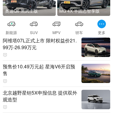
奥迪Q6 黑武士版
MG 4X 半固态智享版
新能源
SUV
MPV
轿车
更多
阿维塔07L正式上市 限时权益价21.
99万-26.99万元
预售价10.49万元起 星海V6开启预
售
北京越野星钽5X申报信息 提供双外
观造型