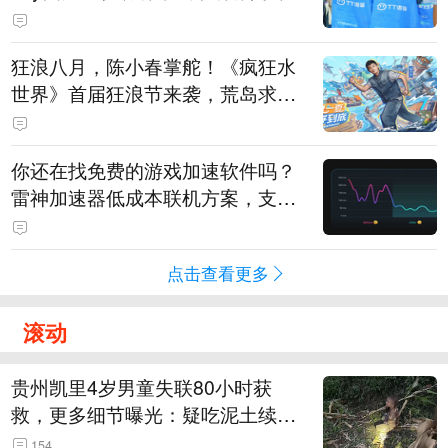
狂浪八月，陈小春掌舵！《疯狂水
世界》首届狂浪节来袭，荒岛求生
直播即将开启
你还在找免费的游戏加速软件吗？
雷神加速器低成本联机方案，支持
免费试用
点击查看更多
滚动
贵州凯里4岁男童失联80小时获
救，更多细节曝光：疑吃泥土续
命，搜救至20米附近错过多找3天
154