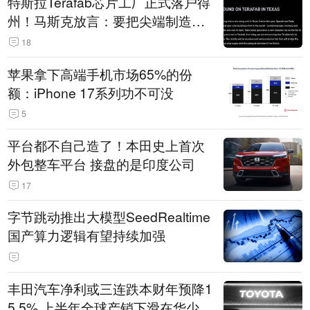
特斯拉Terafab芯片工厂正式落户得
州！马斯克放言：要把尖端制造带
回美国
18
苹果拿下高端手机市场65%的份
额：iPhone 17系列功不可没
5
平台都不自己造了！本田史上首次
外包整车平台 接盘的是印度公司
17
字节跳动推出大模型SeedRealtime
国产算力逻辑有望持续加强
丰田汽车净利或三连跌本财年预降1
5.5% 上半年全球产销下滑在华少卖