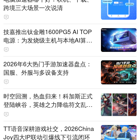
跨境三大场景一次说清
技嘉推出钛金雕1600PG5 AI TOP
电源：为发烧级主机与本地AI算力
打造旗舰供电方案
2026年6大热门手游加速器盘点：
国服、外服与多设备支持
时空回溯，热血归来！科加斯正式
登陆峡谷，英雄之力降临符文乱
斗！
TT语音深耕游戏社交，2026China
Joy四大IP联动引爆线下引流闭环