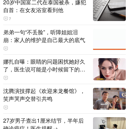
20岁中国富二代在泰国被杀，嫌犯
自首：在女友浴室看到他
7
弟弟一句“不丢脸”，听障姐姐泪
崩：家人的维护是自己最大的底气
娜扎自曝：眼睛的问题困扰她好久
了，医生说可能是小时候留下的病
根
沈腾演技撑起《欢迎来龙餐馆》，
笑声哭声交替引共鸣
27岁男子查出1厘米结节，半年后
确诊癌症！医生提醒→