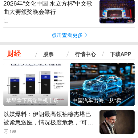
2026年“文化中国·水立方杯”中文歌
曲大赛颁奖晚会举行
点击查看更多
财经
股票
行情中心
下载APP
苹果拿下高端手机市场65%的份额：iPhone 17系列功不可没
中国汽车出海：从“卖出去”到“走进去”
以媒爆料：伊朗最高领袖穆杰塔巴
被紧急送医，情况极度危急，“可能
随时会死去”
199