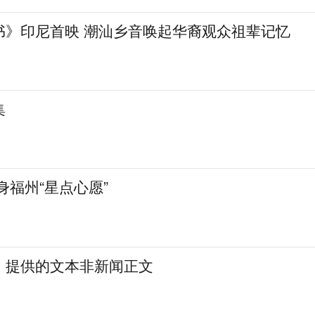
书》印尼首映 潮汕乡音唤起华裔观众祖辈记忆
集
身福州“星点心愿”
：提供的文本非新闻正文