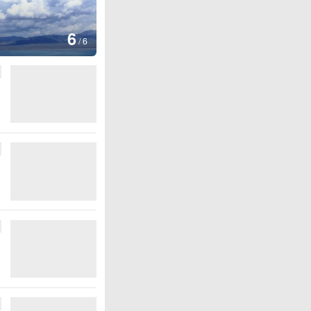
1
/
6