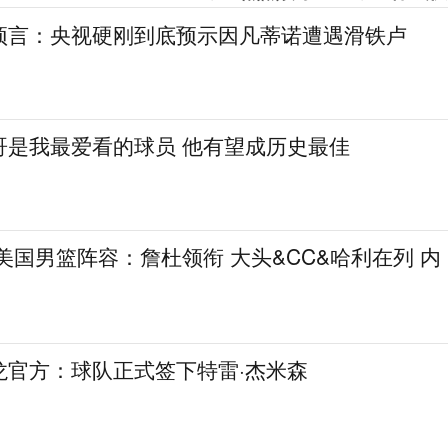
预言：央视硬刚到底预示因凡蒂诺遭遇滑铁卢
哥是我最爱看的球员 他有望成历史最佳
8美国男篮阵容：詹杜领衔 大头&CC&哈利在列 内
龙官方：球队正式签下特雷·杰米森