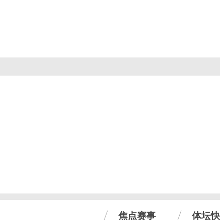
焦点赛事
体坛快