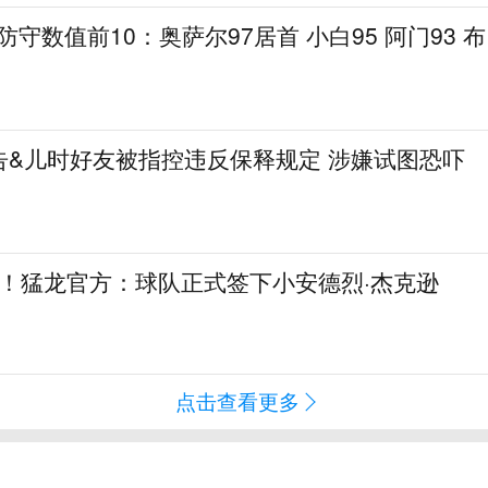
线防守数值前10：奥萨尔97居首 小白95 阿门93 布
告&儿时好友被指控违反保释规定 涉嫌试图恐吓
10合同！猛龙官方：球队正式签下小安德烈·杰克逊
点击查看更多