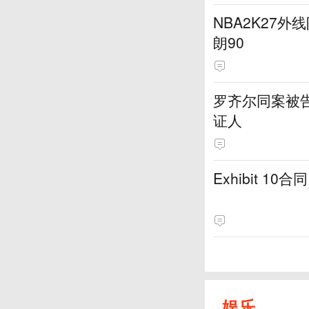
NBA2K27外
朗90
罗齐尔同案被
证人
Exhibit 
娱乐