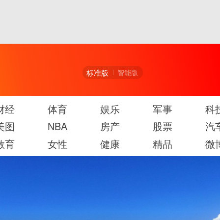
标准版
智能版
财经
体育
娱乐
军事
科
美图
NBA
房产
股票
汽
教育
女性
健康
精品
微