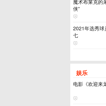
魔术布莱克的弟
侠”
2021年选秀
七
娱乐
电影《欢迎来龙