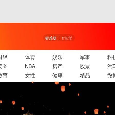
标准版
智能版
财经
体育
娱乐
军事
科
美图
NBA
房产
股票
汽
教育
女性
健康
精品
微