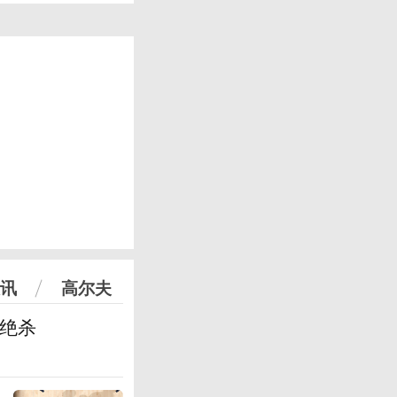
讯
高尔夫
篮绝杀