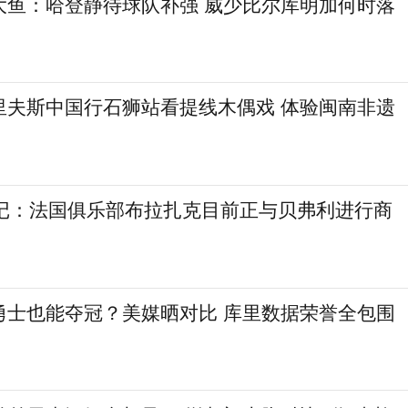
大鱼：哈登静待球队补强 威少比尔库明加何时落
里夫斯中国行石狮站看提线木偶戏 体验闽南非遗
欧记：法国俱乐部布拉扎克目前正与贝弗利进行商
勇士也能夺冠？美媒晒对比 库里数据荣誉全包围