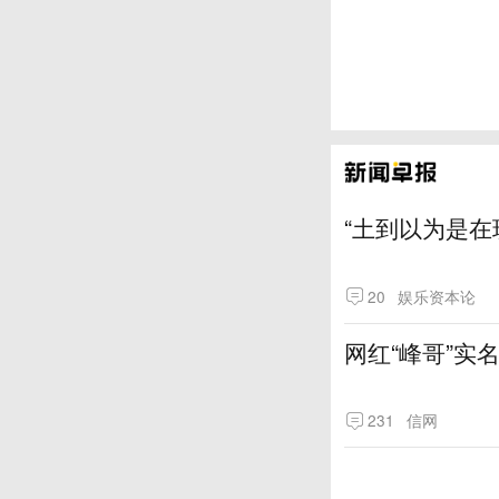
“土到以为是在
20
娱乐资本论
网红“峰哥”实
231
信网