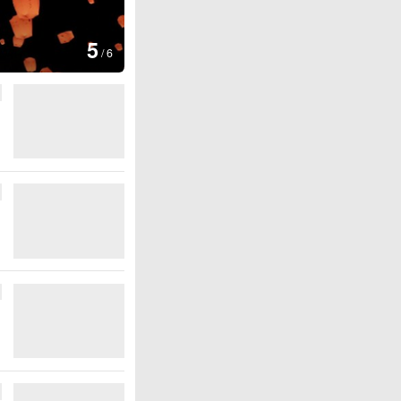
图集
6
上海：七彩稻田画迎最佳观赏期
/
6