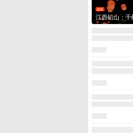
图集
江西铅山：千灯点亮葛