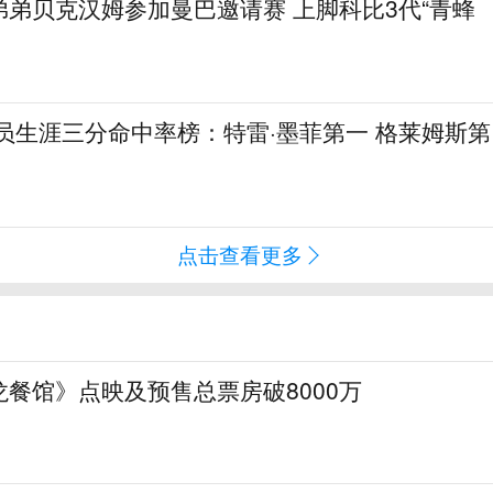
弟贝克汉姆参加曼巴邀请赛 上脚科比3代“青蜂
球员生涯三分命中率榜：特雷·墨菲第一 格莱姆斯第
点击查看更多
餐馆》点映及预售总票房破8000万