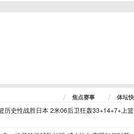
焦点赛事
体坛快
篮历史性战胜日本 2米06后卫狂轰33+14+7+上