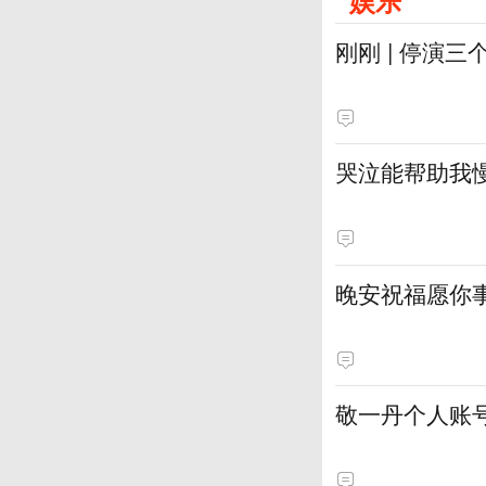
娱乐
刚刚 | 停演
哭泣能帮助我
晚安祝福愿你
敬一丹个人账