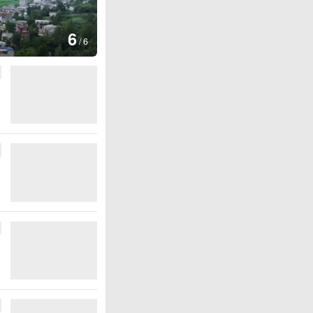
图集
6
德国：巴特施瓦尔巴赫森林野火
/
6