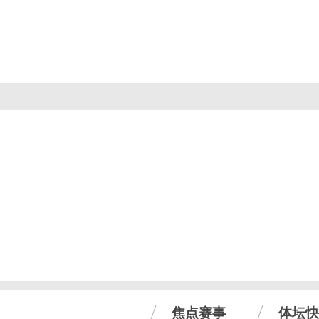
焦点赛事
体坛快