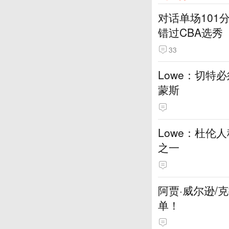
对话单场101
错过CBA选秀
33
Lowe：切特
蒙斯
Lowe：杜伦
之一
阿贾·威尔逊/
单！