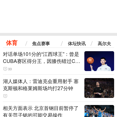
体育
焦点赛事
体坛快讯
高尔夫
对话单场101分的“江西球王”：曾是
CUBA赛区得分王，因膝伤错过CB
A选秀
33
湖人媒体人：雷迪克会重用射手 塞
克斯顿和格莱姆斯场均打27分钟
相关方面表示 北京首钢目前暂停了
有关范子铭的可能交易操作