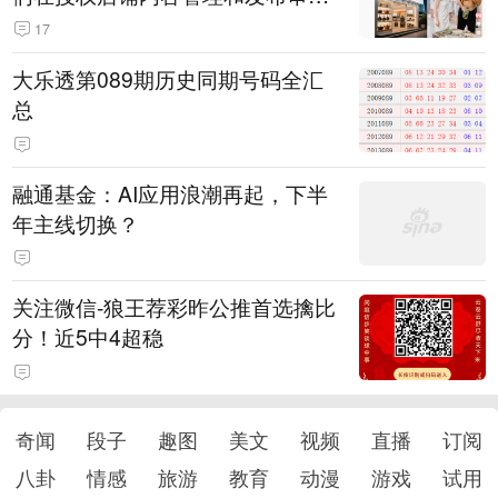
机制上仍有疏漏
17
大乐透第089期历史同期号码全汇
总
融通基金：AI应用浪潮再起，下半
年主线切换？
关注微信-狼王荐彩昨公推首选擒比
分！近5中4超稳
奇闻
段子
趣图
美文
视频
直播
订阅
八卦
情感
旅游
教育
动漫
游戏
试用