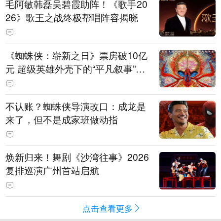
毛阿敏韩磊吴碧霞助阵！《歌手20
26》歌王之战终极帮唱阵容揭晓
《蜘蛛侠：崭新之日》票房破10亿
元 超级英雄外壳下的“平凡叙事”打
动人心
不认账？蜘蛛侠导演改口：成龙是
来了，但不是成家班做动指
焕新归来！舞剧《沙湾往事》2026
复排巡演广州首站启航
点击查看更多