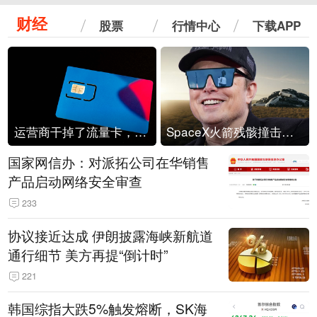
财经
股票
行情中心
下载APP
运营商干掉了流量卡，他们真的玩不起了
SpaceX火箭残骸撞击月球
国家网信办：对派拓公司在华销售
产品启动网络安全审查
233
协议接近达成 伊朗披露海峡新航道
通行细节 美方再提“倒计时”
221
韩国综指大跌5%触发熔断，SK海