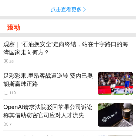
点击查看更多
滚动
观察｜“石油换安全”走向终结，站在十字路口的海
湾国家走向何方？
26
足彩彩果:里昂客战遭逆转 费内巴奥
胡斯赢球正路
110
OpenAI请求法院驳回苹果公司诉讼
称其借助窃密官司应对人才流失
7