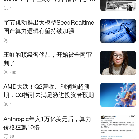
14.3万辆
1
字节跳动推出大模型SeedRealtime
国产算力逻辑有望持续加强
王虹的顶级奢侈品，开始被全网审
判了
490
AMD大跌！Q2营收、利润均超预
期，Q3指引未满足激进投资者预期
1
Anthropic年入1万亿美元后，算力
价格狂飙10倍
56