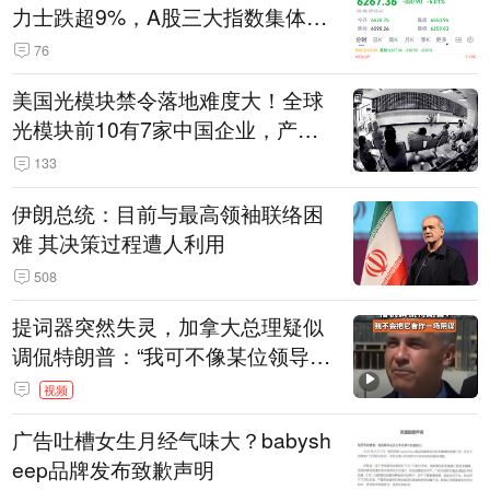
力士跌超9%，A股三大指数集体低
开
76
美国光模块禁令落地难度大！全球
光模块前10有7家中国企业，产业
界人士：想“脱钩”并不容易
133
伊朗总统：目前与最高领袖联络困
难 其决策过程遭人利用
508
提词器突然失灵，加拿大总理疑似
调侃特朗普：“我可不像某位领导
人，把这当成一场阴谋”，全场哄笑
视频
广告吐槽女生月经气味大？babysh
eep品牌发布致歉声明