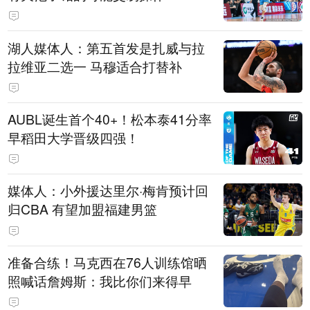
湖人媒体人：第五首发是扎威与拉
拉维亚二选一 马穆适合打替补
AUBL诞生首个40+！松本泰41分率
早稻田大学晋级四强！
媒体人：小外援达里尔·梅肯预计回
归CBA 有望加盟福建男篮
准备合练！马克西在76人训练馆晒
照喊话詹姆斯：我比你们来得早