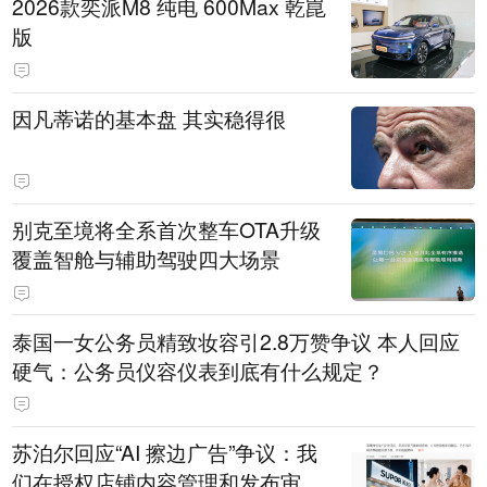
2026款奕派M8 纯电 600Max 乾崑
版
因凡蒂诺的基本盘 其实稳得很
别克至境将全系首次整车OTA升级
覆盖智舱与辅助驾驶四大场景
泰国一女公务员精致妆容引2.8万赞争议 本人回应
硬气：公务员仪容仪表到底有什么规定？
苏泊尔回应“AI 擦边广告”争议：我
们在授权店铺内容管理和发布审核