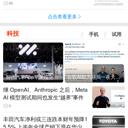
66
点击查看更多
科技
手机
试用
智己汽车App苹果端突然“下架”
谷歌AI权力格局一夜大洗牌
继 OpenAI、Anthropic 之后，Meta
AI 模型测试期间也发生“越界”事件
8
丰田汽车净利或三连跌本财年预降1
5.5% 上半年全球产销下滑在华少卖