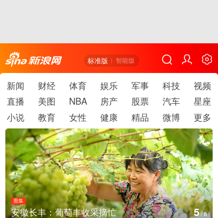
标准版
智能版
新闻
财经
体育
娱乐
军事
科技
视频
直播
美图
NBA
房产
股票
汽车
星座
小说
教育
女性
健康
精品
微博
更多
图集
6
湖北房县：路畅景美
/
6