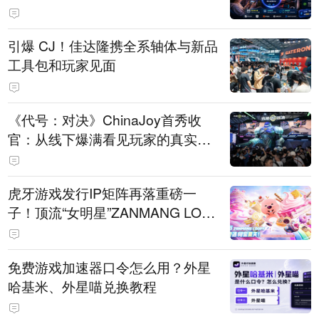
引爆 CJ！佳达隆携全系轴体与新品
工具包和玩家见面
《代号：对决》ChinaJoy首秀收
官：从线下爆满看见玩家的真实期
待
虎牙游戏发行IP矩阵再落重磅一
子！顶流“女明星”ZANMANG LOO
PY 正版3D消除手游《消消奇遇》
惊喜曝光
免费游戏加速器口令怎么用？外星
哈基米、外星喵兑换教程