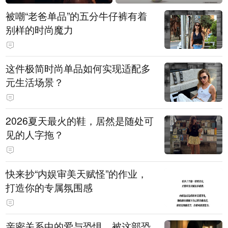
被嘲“老爸单品”的五分牛仔裤有着
别样的时尚魔力
这件极简时尚单品如何实现适配多
元生活场景？
2026夏天最火的鞋，居然是随处可
见的人字拖？
快来抄“内娱审美天赋怪”的作业，
打造你的专属氛围感
亲密关系中的爱与恐惧，被这部恐