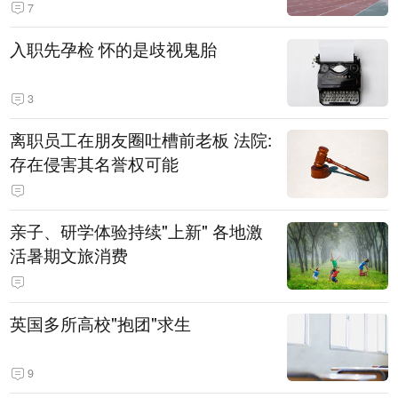
7
入职先孕检 怀的是歧视鬼胎
3
离职员工在朋友圈吐槽前老板 法院:
存在侵害其名誉权可能
亲子、研学体验持续"上新" 各地激
活暑期文旅消费
英国多所高校"抱团"求生
9