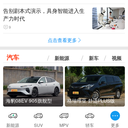
告别剧本式演示，具身智能进入生
产力时代
9
点击查看更多
汽车
新能源
新车
视频
海豹08EV 905旗舰型
格瑞维亚 舒适PLUS版
新能源
SUV
MPV
轿车
更多