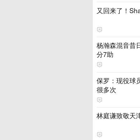
又回来了！Sh
杨瀚森混音昔日
分7助
保罗：现役球员
很多次
林庭谦致敬天