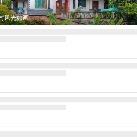
图集
安徽长丰：葡萄丰收采摘忙