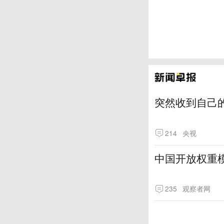
突然收到自己
214
央视
中国开放权重模
235
观察者网