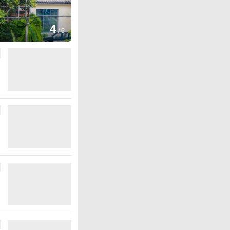
图集
5
湖北房县：
/
6