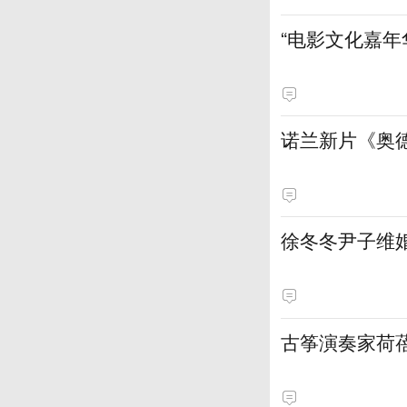
“电影文化嘉年
诺兰新片《奥
徐冬冬尹子维
古筝演奏家荷