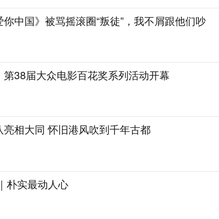
爱你中国》被骂摇滚圈“叛徒”，我不屑跟他们吵
，第38届大众电影百花奖系列活动开幕
队亮相大同 怀旧港风吹到千年古都
见｜朴实最动人心