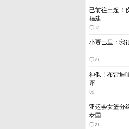
已前往土超！伤
福建
18
小贾巴里：我很
21
神似！布雷迪
评
亚运会女篮分组
泰国
21