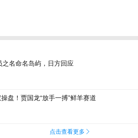
员之名命名岛屿，日方回应
全权操盘！贾国龙“放手一搏”鲜羊赛道
点击查看更多