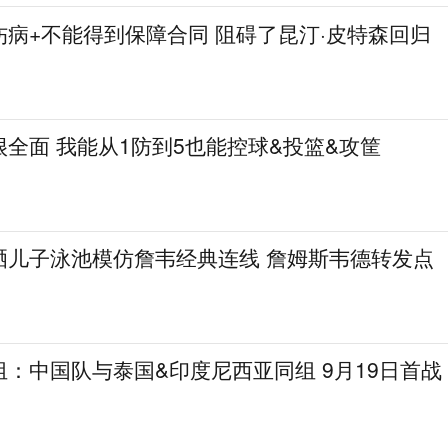
病+不能得到保障合同 阻碍了昆汀·皮特森回归
全面 我能从1防到5也能控球&投篮&攻筐
晒儿子泳池模仿詹韦经典连线 詹姆斯韦德转发点
：中国队与泰国&印度尼西亚同组 9月19日首战