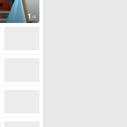
1
/
6