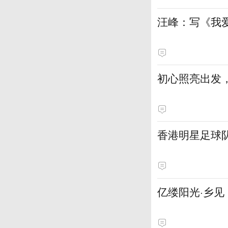
汪峰：写《我
初心照亮出发
香港明星足球
亿缕阳光·乡