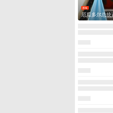
图集
厄瓜多尔总统