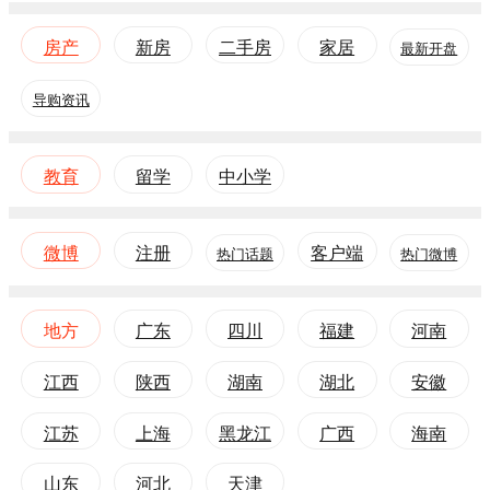
房产
新房
二手房
家居
最新开盘
导购资讯
教育
留学
中小学
微博
注册
客户端
热门话题
热门微博
地方
广东
四川
福建
河南
江西
陕西
湖南
湖北
安徽
江苏
上海
黑龙江
广西
海南
山东
河北
天津