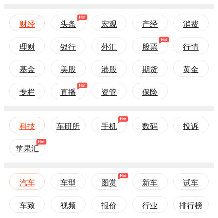
财经
头条
宏观
产经
消费
理财
银行
外汇
股票
行情
基金
美股
港股
期货
黄金
专栏
直播
资管
保险
科技
车研所
手机
数码
投诉
苹果汇
汽车
车型
图赏
新车
试车
车致
视频
报价
行业
排行榜