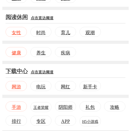
阅读休闲
点击直达频道
女性
时尚
育儿
观潮
健康
养生
疾病
下载中心
点击直达频道
网游
电玩
网红
新手卡
手游
阴阳师
礼包
攻略
王者荣耀
排行
专区
APP
H5小游戏