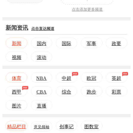
点击添加更多频道
新闻资讯
点击直达频道
新闻
国内
国际
军事
政要
视频
滚动
体育
NBA
中超
欧冠
英超
西甲
CBA
综合
跑步
彩票
图片
直播
精品栏目
创事记
图数室
意见领袖